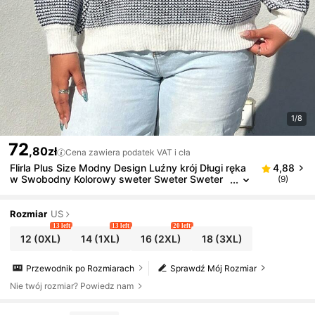
1/8
72
,80zł
Cena zawiera podatek VAT i cła
Flirla Plus Size Modny Design Luźny krój Długi ręka
4,88
w Swobodny Kolorowy sweter Sweter Sweter
(9)
Sweter Jesień Zima
Rozmiar
US
13 left
13 left
20 left
12
(0XL)
14
(1XL)
16
(2XL)
18
(3XL)
Przewodnik po Rozmiarach
Sprawdź Mój Rozmiar
Nie twój rozmiar? Powiedz nam