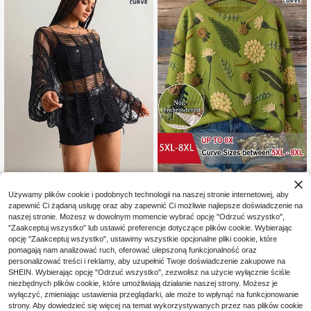
c, w stylu western, kampusowym, s
tudenckim, do codziennego noszen
ia, do szkoły, w podróż, na jacht, op
alanie, na zakończenie szkoły, pow
rót do szkoły, street sports, codzien
ne zakupy, brunch, na lotnisko, na
wakacje, festiwal muzyczny, do do
mu i na wakacyjne okazje
SHEIN CURVE+
Freevana
Używamy plików cookie i podobnych technologii na naszej stronie internetowej, aby
SHEIN CURVE+ Damski sweter ove
Freevana Duży rozmiar,
Magazyn UE
zapewnić Ci żądaną usługę oraz aby zapewnić Ci możliwie najlepsze doświadczenie na
rsize plus size w stylu Mori, delikat
dekolt w serek, frędzle, koralikowy
114
71
,91zł
,23zł
ny, jasny, vintage, wakacyjny, młod
naszej stronie. Możesz w dowolnym momencie wybrać opcję "Odrzuć wszystko",
sweter z długim rękawem, styl west
zieńczy, modny, elegancki, casualo
ern country, streetwear, festiwal, el
"Zaakceptuj wszystko" lub ustawić preferencje dotyczące plików cookie. Wybierając
4-5 dni roboczych
wy, minimalistyczny, romantyczny,
egancki, Y2K, seksowny, słodki, bo
opcję "Zaakceptuj wszystko", ustawimy wszystkie opcjonalne pliki cookie, które
na randkę, piknik i święta, z okrągły
ho z lat 90., środkowo-zachodni, zi
pomagają nam analizować ruch, oferować ulepszoną funkcjonalność oraz
m dekoltem, obniżonym ramionem,
mowy, elegancki, wieczorowy, impr
personalizować treści i reklamy, aby uzupełnić Twoje doświadczenie zakupowe na
długim rękawem i nadrukiem roślinn
ezowy, wiosenny, letni, wiosenny,
SHEIN. Wybierając opcję "Odrzuć wszystko", zezwolisz na użycie wyłącznie ściśle
ym
wakacyjny
niezbędnych plików cookie, które umożliwiają działanie naszej strony. Możesz je
wyłączyć, zmieniając ustawienia przeglądarki, ale może to wpłynąć na funkcjonowanie
strony. Aby dowiedzieć się więcej na temat wykorzystywanych przez nas plików cookie