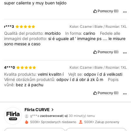
super
caliente
y
muy
buen
tejido
Pomocny
(0)
r***3
Kolor: Czarne i Białe / Rozmiar: 1XL
Qualità del prodotto:
morbido
In forma:
carino
Fedele alle
immagini del prodotto:
si
é
uguale
all
'
immagine
ps
....
le
misure
sono
messe
a
caso
Pomocny
(0)
4***0
Kolor: Czarne i Białe / Rozmiar: 1XL
Kvalita produktu:
velmi
kvalitn
í
Vejít se:
odpov
í
d
á
velikosti
Věrné obrázkům produktů:
odpov
í
d
á
obr
á
zk
ů
m
Popis
vůně:
bez
z
á
pachu
Pomocny
(0)
125K Obserwujący
4,83
Flirla CURVE
g***a
zaobserwował(-a)
30 minut(y) temu
c***3
przegląda
500K+ Sprzedanych niedawno
500K+ Zakup ponowny
125K Obserwujący
4,83