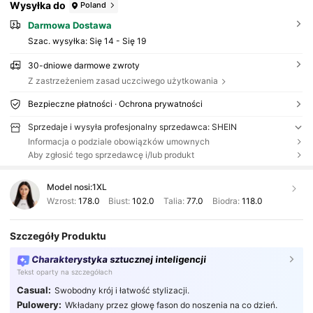
Wysyłka do
Poland
Darmowa Dostawa
Szac. wysyłka:
Się 14 - Się 19
30-dniowe darmowe zwroty
Z zastrzeżeniem zasad uczciwego użytkowania
Bezpieczne płatności · Ochrona prywatności
Sprzedaje i wysyła profesjonalny sprzedawca: SHEIN
Informacja o podziale obowiązków umownych
Aby zgłosić tego sprzedawcę i/lub produkt
Model nosi:
1XL
Wzrost:
178.0
Biust:
102.0
Talia:
77.0
Biodra:
118.0
Szczegóły Produktu
Charakterystyka sztucznej inteligencji
Tekst oparty na szczegółach
Casual:
Swobodny krój i łatwość stylizacji.
Pulowery:
Wkładany przez głowę fason do noszenia na co dzień.