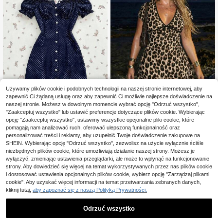
Używamy plików cookie i podobnych technologii na naszej stronie internetowej, aby
zapewnić Ci żądaną usługę oraz aby zapewnić Ci możliwie najlepsze doświadczenie na
naszej stronie. Możesz w dowolnym momencie wybrać opcję "Odrzuć wszystko",
Sweetra CURVE
SHEIN ICON CURVE
"Zaakceptuj wszystko" lub ustawić preferencje dotyczące plików cookie. Wybierając
Sweetra Damska spódn
SHEIN ICON Sukienka
Magazyn UE
opcję "Zaakceptuj wszystko", ustawimy wszystkie opcjonalne pliki cookie, które
Magazyn UE
ica w groszki w kolorze granatowy
67
w stylu retro Y2K z głębokim dekolt
67
pomagają nam analizować ruch, oferować ulepszoną funkcjonalność oraz
,32zł
-1%
,00zł
m na wiosnę/lato, plus size, z odkry
em w serek i nadrukiem w panterk
68,00zł
najniższa cena
personalizować treści i reklamy, aby uzupełnić Twoje doświadczenie zakupowe na
tymi ramionami, guzikami z przodu,
ę, krótka, z paskiem i krótkim ręka
4-5 dni roboczych
4-5 dni roboczych
SHEIN. Wybierając opcję "Odrzuć wszystko", zezwolisz na użycie wyłącznie ściśle
bufiastymi krótkimi rękawami, wcię
wem, idealna na powrót do szkoły,
niezbędnych plików cookie, które umożliwiają działanie naszej strony. Możesz je
ciem w talii, o kroju A, na wakacje,
na co dzień, na wakacje, na lato, do
wyłączyć, zmieniając ustawienia przeglądarki, ale może to wpłynąć na funkcjonowanie
na plażę, elegancka, do pracy, mini
noszenia w kombinezonie damski
malistyczna, vintage, urocza, na co
strony. Aby dowiedzieć się więcej na temat wykorzystywanych przez nas plików cookie
m, na lato, w stylu vintage, sukienk
dzień, uniwersalna
a z nadrukiem w panterkę
i dostosować ustawienia opcjonalnych plików cookie, wybierz opcję "Zarządzaj plikami
cookie". Aby uzyskać więcej informacji na temat przetwarzania zebranych danych,
kliknij tutaj,
aby zapoznać się z naszą Polityką Prywatności.
Odrzuć wszystko