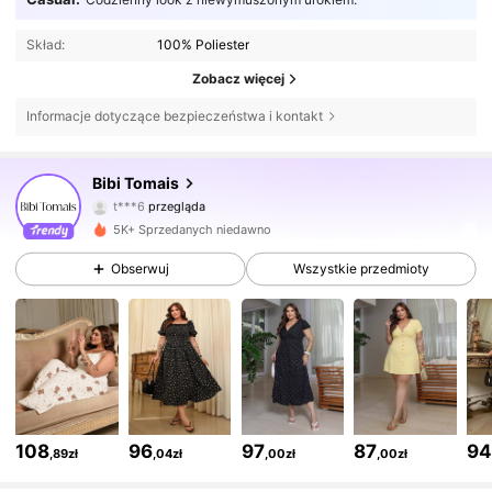
Skład:
100% Poliester
Zobacz więcej
Informacje dotyczące bezpieczeństwa i kontakt
1.7K Obserwujący
4,40
Bibi Tomais
t***6
przegląda
1.7K Obserwujący
4,40
5K+ Sprzedanych niedawno
1.7K Obserwujący
4,40
Obserwuj
Wszystkie przedmioty
1.7K Obserwujący
4,40
1.7K Obserwujący
4,40
1.7K Obserwujący
4,40
108
96
97
87
9
,89zł
,04zł
,00zł
,00zł
1.7K Obserwujący
4,40