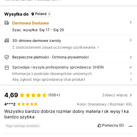
Wysyłka do
Poland
Darmowa Dostawa
Szac. wysyłka:
Się 17 - Się 20
30-dniowe darmowe zwroty
Z zastrzeżeniem zasad uczciwego użytkowania
Bezpieczne płatności · Ochrona prywatności
Sprzedaje i wysyła profesjonalny sprzedawca: SHEIN
Informacja o podziale obowiązków umownych
Aby zgłosić tego sprzedawcę i/lub produkt
4,69
(100+)
Zobacz więcej
4***2
Kolor: Granatowy / Rozmiar: 4XL
Wszystko
bardzo
dobrze
rozmiar
dobry
materia
ł
ok
wysy
ł
ka
bardzo
szybka
Pomocny
(0)
Tego samego produktu