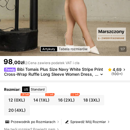
Tabela rozmiarów
Artykuły
1/7
98
,00zł
Cena zawiera podatek VAT i cła
Bibi Tomais Plus Size Navy White Stripe Print
4,69
Cross-Wrap Ruffle Long Sleeve Women Dress,
(100+)
Business Women Clothes, Beach Women Outfit
s, New Year, Valentine
Rozmiar
:
US
Standard
28 left
25 left
12 left
12
(0XL)
14
(1XL)
16
(2XL)
18
(3XL)
20
(4XL)
Przewodnik po Rozmiarach
Sprawdź Mój Rozmiar
Nie twój rozmiar? Powiedz nam