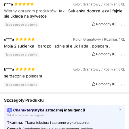
j***a
Kolor: Granatowy / Rozmiar: 0XL
Wierny obrazom produktów:
tak
.
Sukienka
dobrze
lezy
i
fajnie
sie
uklada
na
sylwetce
Pomocny
(0)
Tego samego produktu
s***a
Kolor: Granatowy / Rozmiar: 1XL
Moja
2
sukienka
,
bardzo
ł
adnie
si
ę
uk
ł
ada
,
polecam
.
Pomocny
(0)
Tego samego produktu
k***a
Kolor: Granatowy / Rozmiar: 0XL
serdecznie
polecam
Pomocny
(0)
Tego samego produktu
Szczegóły Produktu
Charakterystyka sztucznej inteligencji
Tekst oparty na szczegółach
Tkanina:
Tkana tekstura i staranne wykończenie.
Casual:
Codzienny look z niewymuszonym urokiem.