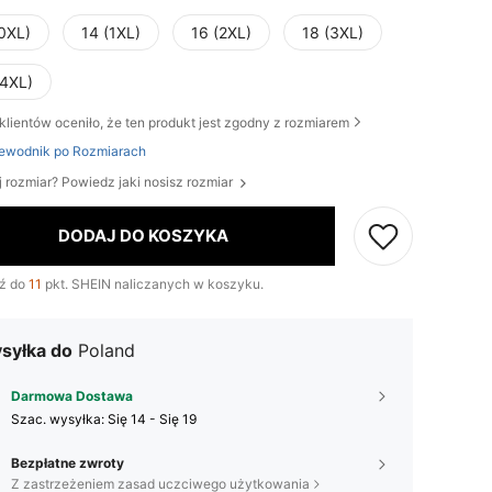
(0XL)
14 (1XL)
16 (2XL)
18 (3XL)
(4XL)
klientów oceniło, że ten produkt jest zgodny z rozmiarem
ewodnik po Rozmiarach
j rozmiar? Powiedz jaki nosisz rozmiar
DODAJ DO KOSZYKA
ź do
11
pkt. SHEIN naliczanych w koszyku.
syłka do
Poland
Darmowa Dostawa
Szac. wysyłka:
Się 14 - Się 19
Bezpłatne zwroty
Z zastrzeżeniem zasad uczciwego użytkowania