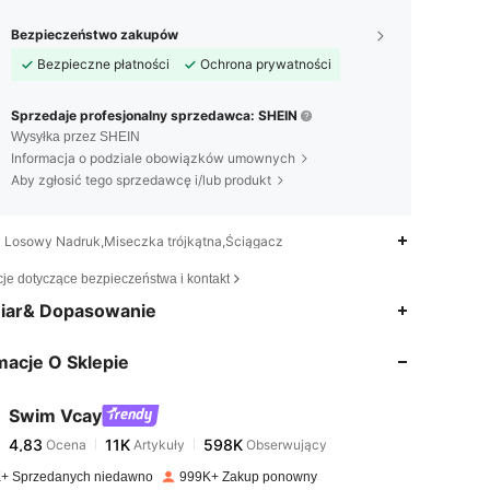
Bezpieczeństwo zakupów
Bezpieczne płatności
Ochrona prywatności
Sprzedaje profesjonalny sprzedawca: SHEIN
Wysyłka przez SHEIN
Informacja o podziale obowiązków umownych
Aby zgłosić tego sprzedawcę i/lub produkt
Losowy Nadruk,Miseczka trójkątna,Ściągacz
cje dotyczące bezpieczeństwa i kontakt
4,83
11K
598K
iar& Dopasowanie
macje O Sklepie
4,83
11K
598K
Swim Vcay
4,83
11K
598K
Ocena
Artykuły
Obserwujący
a***9
zapłacono
1 dzień temu
+ Sprzedanych niedawno
999K+ Zakup ponowny