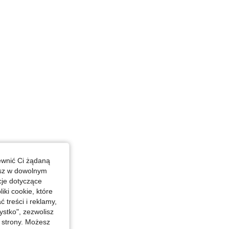
ewnić Ci żądaną
esz w dowolnym
cje dotyczące
iki cookie, które
treści i reklamy,
stko", zezwolisz
j strony. Możesz