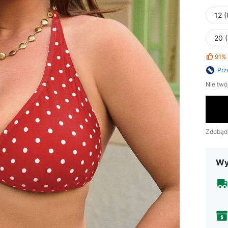
12 
20 
91%
Prz
Nie twó
Zdobąd
Wy