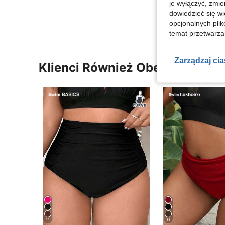
je wyłączyć, zmie
Zobacz Więce
dowiedzieć się w
opcjonalnych plik
temat przetwarzan
Zarządzaj ci
Klienci Również Obejrzeli
11
11