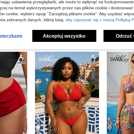
niając ustawienia przeglądarki, ale może to wpłynąć na funkcjonowanie
j Opinii
ięcej na temat wykorzystywanych przez nas plików cookie i dostosować
ów cookie, wybierz opcję "Zarządzaj plikami cookie". Aby uzyskać więce
ia zebranych danych, kliknij tutaj,
aby zapoznać się z naszą Polityką P
asteczkami
Akceptuj wszystko
Odrzuć 
20
5