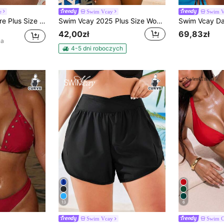
e
Swim Vcay
Swim 
n High Waist Swimsuit Bottom
Swim Vcay 2025 Plus Size Women Floral Print Triangle Cup Swimsuit Top
42,00zł
69,83zł
na
4-5 dni roboczych
13
6
Swim Vcay
Swim C