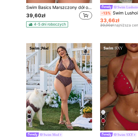
Swim Basics Marszczony dół od bikini z wysokim stanem
Swim Lushoir
Swim Lushoire Plus Size Wome
-13%
39,60zł
33,66zł
4-5 dni roboczych
39,00zł
najniższa ce
4
4
Swim Mod
Swim SXY