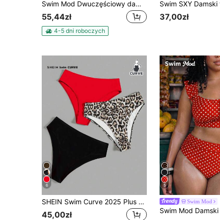
Swim Mod Dwuczęściowy damski komplet bikini w kropki w kolorze kawy, duży rozmiar, dwuczęściowy strój kąpielowy, swobodny styl wakacyjny
55,44zł
37,00zł
4-5 dni roboczych
6
5
SHEIN Swim Curve 2025 Plus Size Women 3 szt./zestaw do stroju kąpielowego z nadrukiem kwiatowym w różnych kolorach
Swim Mod
45,00zł