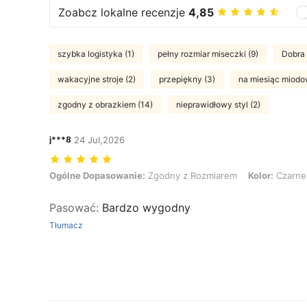
Zoabcz lokalne recenzje
4,85
szybka logistyka (1)
pełny rozmiar miseczki (9)
Dobra 
wakacyjne stroje (2)
przepiękny (3)
na miesiąc miodo
zgodny z obrazkiem (14)
nieprawidłowy styl (2)
j***8
24 Jul,2026
Ogólne Dopasowanie: Zgodny z Rozmiarem, Kolor: Czarne i Białe, 
Ogólne Dopasowanie:
Zgodny z Rozmiarem
Kolor:
Czarne 
Pasować
:
Bardzo wygodny
Tłumacz