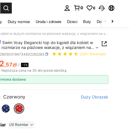
0
0
duj. Press Enter to select.
my
Duży rozmiar
Uroda i zdrowie
Dzieci
Buty
Domowe Tekstylia
Swim Vcay Elegancki top do kąpieli dla kobiet w dużym rozmiarze na plażowe wakacje, z wiązaniem na szyi i losowym nadrukiem w grochy
Swim Vcay Elegancki top do kąpieli dla kobiet w
rozmiarze na plażowe wakacje, z wiązaniem na
 losowym nadrukiem w grochy
z260503194734932262283
(100+ Recenzje)
2
,57zł
-1%
ICE AND AVAILABILITY
ł
Najniższa cena na 30 dni przed obniżką
rmowa dostawa
:
Czerwony
Duży Obrazek
iar
US Rozmiar