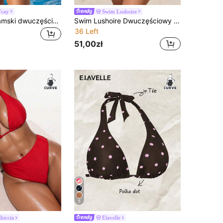
Vcay
Swim Lushoire
Swim Vcay Damski dwuczęściowy komplet bikini plus size na lato na plażę w panterkę, seksowny, z dekoltem halter, modny, z narzutką i szortami
Swim Lushoire Dwuczęściowy zestaw kostiumu kąpielowego dla kobiet plus size na lato i plażę, gładki kolor, plisowany seksowny bikini i trójkątne dół
36 Left
51,00zł
5
hiccia
Elavelle