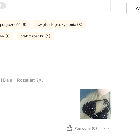
W
poręczność (6)
święto dziękczynienia (3)
wy (1)
brak zapachu (4)
Rozmiar: 2XL
i Białe
Rozmiar:
2XL
Pomocny (0)