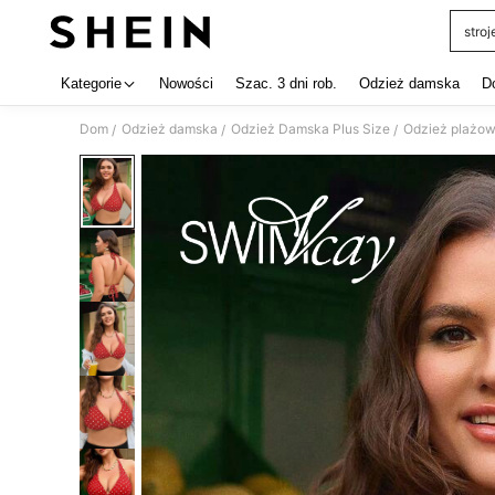
stroj
Use up 
Kategorie
Nowości
Szac. 3 dni rob.
Odzież damska
D
Dom
Odzież damska
Odzież Damska Plus Size
Odzież plażow
/
/
/