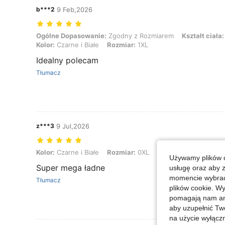
b***2
9 Feb,2026
Ogólne Dopasowanie: Zgodny z Rozmiarem, Kształt ciała: Odwrócony 
Ogólne Dopasowanie:
Zgodny z Rozmiarem
Kształt ciała:
Kolor:
Czarne i Białe
Rozmiar:
1XL
Idealny polecam
Tłumacz
z***3
9 Jul,2026
Kolor: Czarne i Białe, Rozmiar: 0XL
Kolor:
Czarne i Białe
Rozmiar:
0XL
Używamy plików c
Super mega ładne
usługę oraz aby 
momencie wybrać 
Tłumacz
plików cookie. Wy
pomagają nam ana
aby uzupełnić Tw
na użycie wyłączn