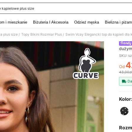
e kąpielowe plus size
and down arrow keys to navigate search Ostatnie wyszukiwanie and szukaj i znaj
om i mieszkanie
Biżuteria I Akcesoria
Odzież męska
Bielizna i piża
a plus size
Topy Bikini Rozmiar Plus
/
/
dużym 
szyi i
SKU: s
4
Od
PR
43,00z
Da
Kolor
Rozm