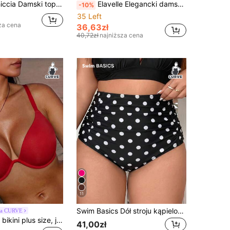
hit sprzedażowy, modny, świąteczny, na co dzień, minimalistyczny, casualowy, dopasowany, z wiązaniem halter, sznurkiem i kokardką, seksowny
Elavelle Elegancki damski top bikini typu halter w groszki, w dużych rozmiarach, z regulowanymi, krzyżującymi się ramiączkami z tyłu, odpowiedni na wakacje, plażę, imprezę przy basenie, festiwal muzyczny
-10%
35 Left
za cena
36,63zł
40,72zł
najniższa cena
11
Swim Basics Dół stroju kąpielowego plus size w grochy, ultra wysoki stan, marszczony, modelujący brzuch
va CURVE
Slaydiva Góra bikini plus size, jednolity kolor, seksowna, minimalistyczna, strój kąpielowy
41,00zł