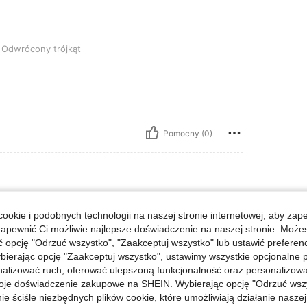
trójkąt, Kolor: Czarne i Białe, Rozmiar: 1XL
Odwrócony trójkąt
Pomocny (0)
ookie i podobnych technologii na naszej stronie internetowej, aby zap
zapewnić Ci możliwie najlepsze doświadczenie na naszej stronie. Moż
opcję "Odrzuć wszystko", "Zaakceptuj wszystko" lub ustawić preferen
bierając opcję "Zaakceptuj wszystko", ustawimy wszystkie opcjonalne pl
lizować ruch, oferować ulepszoną funkcjonalność oraz personalizować 
Pomocny (0)
oje doświadczenie zakupowe na SHEIN. Wybierając opcję "Odrzuć wszy
ie ściśle niezbędnych plików cookie, które umożliwiają działanie nasze