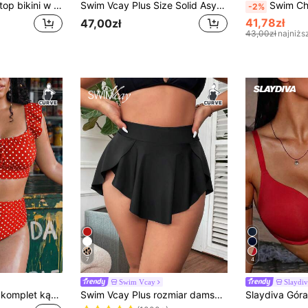
Swim SXY Damski top bikini w dużym rozmiarze z wiązaniem na szyi i ozdobą z oczek, odpowiedni na letnie wakacje i plażę
Swim Vcay Plus Size Solid Asymetryczny Pas Szorty Bikini Dół Lato
Swim Chiccia Damski top bikini plus size, gładki czarny, nowość 2026, 
-2%
41,78zł
47,00zł
43,00zł
najniżs
7
4
Swim Vcay
Slaydi
Swim Mod Damski komplet kąpielowy plus size w kropki, krótki top na ramiączkach i bikini, na plażowe wakacje
Swim Vcay Plus rozmiar damski letni plażowy dół od bikini w jednolitym kolorze z marszczonym obszyciem