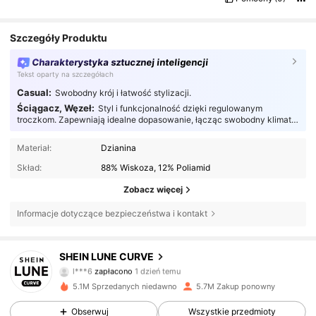
Szczegóły Produktu
Charakterystyka sztucznej inteligencji
Tekst oparty na szczegółach
Casual:
Swobodny krój i łatwość stylizacji.
Ściągacz, Węzeł:
Styl i funkcjonalność dzięki regulowanym
troczkom. Zapewniają idealne dopasowanie, łącząc swobodny klimat z
praktycznym komfortem.
Materiał:
Dzianina
Skład:
88% Wiskoza, 12% Poliamid
Zobacz więcej
Informacje dotyczące bezpieczeństwa i kontakt
SHEIN LUNE CURVE
449K Obserwujący
4,84
l***6
zapłacono
1 dzień temu
n***i
zaobserwował(-a)
10 minut(y) temu
5.1M Sprzedanych niedawno
5.7M Zakup ponowny
449K Obserwujący
4,84
Obserwuj
Wszystkie przedmioty