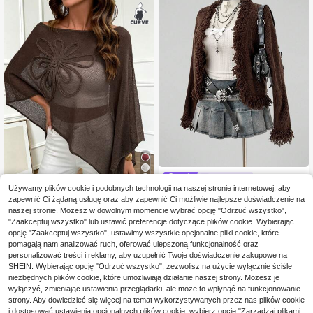
z koronką ażurową
Sunspun
12
Używamy plików cookie i podobnych technologii na naszej stronie internetowej, aby
Sunspun Damski casualowy d
NEW
zapewnić Ci żądaną usługę oraz aby zapewnić Ci możliwie najlepsze doświadczenie na
zianinowy kardigan plus size w jed
123
Damski dzianinowy sweter plus siz
,00zł
nolitym kolorze z długim rękawem i
naszej stronie. Możesz w dowolnym momencie wybrać opcję "Odrzuć wszystko",
62
e, asymetryczny półprzezroczysty
,24zł
-1%
ozdobą z frędzli
"Zaakceptuj wszystko" lub ustawić preferencje dotyczące plików cookie. Wybierając
top z okrągłym dekoltem i długim rę
63,00zł
najniższa cena
opcję "Zaakceptuj wszystko", ustawimy wszystkie opcjonalne pliki cookie, które
kawem, z kwiatowym wzorem, letn
i, boho chic
pomagają nam analizować ruch, oferować ulepszoną funkcjonalność oraz
personalizować treści i reklamy, aby uzupełnić Twoje doświadczenie zakupowe na
SHEIN. Wybierając opcję "Odrzuć wszystko", zezwolisz na użycie wyłącznie ściśle
niezbędnych plików cookie, które umożliwiają działanie naszej strony. Możesz je
wyłączyć, zmieniając ustawienia przeglądarki, ale może to wpłynąć na funkcjonowanie
strony. Aby dowiedzieć się więcej na temat wykorzystywanych przez nas plików cookie
i dostosować ustawienia opcjonalnych plików cookie, wybierz opcję "Zarządzaj plikami