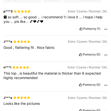
p***3
Kolor: Czarne / Rozmiar: 2XL
so
soft
...
so
good
...
i
recommend
!!
i
love
it
...
i
hope
i
help
you
...
pls
like
..
💕❤️💕❤️
Pomocny
(1)
J***a
Kolor: Czarne / Rozmiar: 2XL
Good
,
flattering
fit
.
Nice
fabric
Pomocny
(0)
n***i
Kolor: Czarne / Rozmiar: 0XL
This
top
,
is
beautiful
the
material
is
thicker
than
8
expected
highly
recommended
Pomocny
(0)
J***a
Kolor: Czarne / Rozmiar: 2XL
Looks
like
the
pictures
Pomocny
(0)