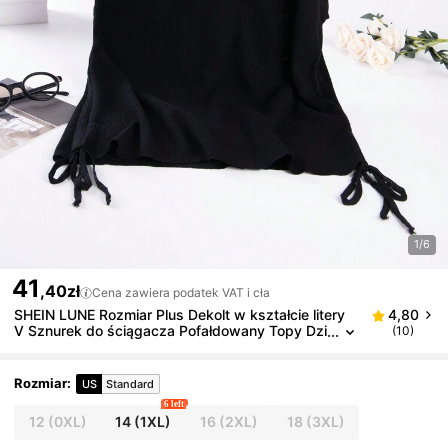
1/6
41
,40zł
Cena zawiera podatek VAT i cła
SHEIN LUNE Rozmiar Plus Dekolt w kształcie litery
4,80
V Sznurek do ściągacza Pofałdowany Topy Dzi
(10)
aninowe
Rozmiar
:
US
Standard
6 left
12
(0XL)
14
(1XL)
16
(2XL)
18
(3XL)