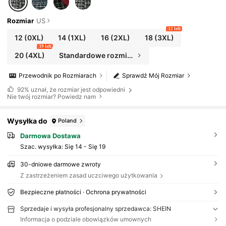
odowe, galę, przyjęcie randkowe, sezon ślubny, zaj
ęcia na świeżym powietrzu
Rozmiar
US
32 left
12
(0XL)
14
(1XL)
16
(2XL)
18
(3XL)
39 left
20
(4XL)
Standardowe rozmiary
Przewodnik po Rozmiarach
Sprawdź Mój Rozmiar
92%
uznał, że rozmiar jest odpowiedni
Nie twój rozmiar? Powiedz nam
Wysyłka do
Poland
Darmowa Dostawa
Szac. wysyłka:
Się 14 - Się 19
30-dniowe darmowe zwroty
Z zastrzeżeniem zasad uczciwego użytkowania
Bezpieczne płatności · Ochrona prywatności
Sprzedaje i wysyła profesjonalny sprzedawca: SHEIN
Informacja o podziale obowiązków umownych