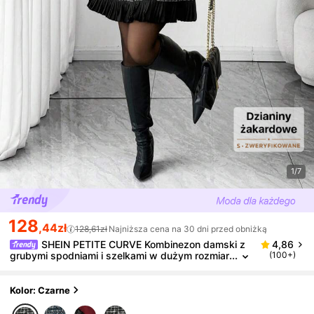
1/7
128
,44zł
128,61zł
Najniższa cena na 30 dni przed obniżką
SHEIN PETITE CURVE Kombinezon damski z
4,86
grubymi spodniami i szelkami w dużym rozmiar
(100+)
ze, tweedowa, gruba tkanina w kratę, wyszczu
plająca, elegancka sukienka w małym rozmiarze, od
powiednia na powrót do szkoły, ukończenie szkoły,
Kolor: Czarne
Walentynki, festiwal muzyczny, Dzień Matki, Hallow
een, Święto Dziękczynienia, Wielkanoc, Święto Nar