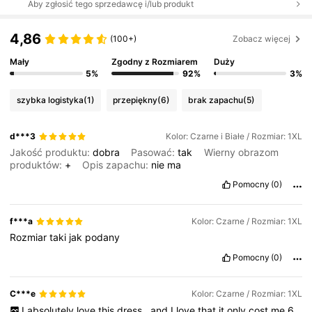
Aby zgłosić tego sprzedawcę i/lub produkt
4,86
(100+)
Zobacz więcej
Mały
Zgodny z Rozmiarem
Duży
5%
92%
3%
szybka logistyka
(1)
przepiękny
(6)
brak zapachu
(5)
d***3
Kolor: Czarne i Białe / Rozmiar: 1XL
Jakość produktu:
dobra
Pasować:
tak
Wierny obrazom
produktów:
+
Opis zapachu:
nie
ma
Pomocny
(0)
f***a
Kolor: Czarne / Rozmiar: 1XL
Rozmiar
taki
jak
podany
Pomocny
(0)
C***e
Kolor: Czarne / Rozmiar: 1XL
I
absolutely
love
this
dress
,
and
I
love
that
it
only
cost
me
6