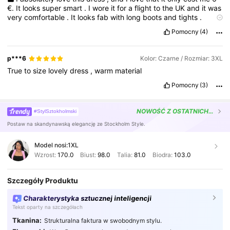
€.
It
looks
super
smart
.
I
wore
it
for
a
flight
to
the
UK
and
it
was
very
comfortable
.
It
looks
fab
with
long
boots
and
tights
.
Highly
recommended
👌🏼
Pomocny
(4)
p***6
Kolor: Czarne / Rozmiar: 3XL
True
to
size
lovely
dress
,
warm
material
Pomocny
(3)
NOWOŚĆ
Z OSTATNICH 3 DNI
#StylSztokholmski
Postaw na skandynawską elegancję ze Stockholm Style.
Model nosi:
1XL
Wzrost:
170.0
Biust:
98.0
Talia:
81.0
Biodra:
103.0
Szczegóły Produktu
Charakterystyka sztucznej inteligencji
Tekst oparty na szczegółach
Tkanina:
Strukturalna faktura w swobodnym stylu.