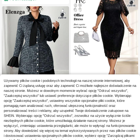
Używamy plików cookie i podobnych technologii na naszej stronie internetowej, aby
zapewnić Ci żądaną usługę oraz aby zapewnić Ci możliwie najlepsze doświadczenie na
Fleurora
naszej stronie. Możesz w dowolnym momencie wybrać opcję "Odrzuć wszystko",
4
Fleurora Elegancka czarna kor
NEW
"Zaakceptuj wszystko" lub ustawić preferencje dotyczące plików cookie. Wybierając
140
onkowa sukienka imprezowa plus s
,00zł
#WzoryWKrätę
opcję "Zaakceptuj wszystko", ustawimy wszystkie opcjonalne pliki cookie, które
ize, mała czarna, na wiosnę, lato, je
pomagają nam analizować ruch, oferować ulepszoną funkcjonalność oraz
Elenzga Elegancka sukienka midi d
sień i zimę
95
amska w kratę, z kołnierzykiem i wi
personalizować treści i reklamy, aby uzupełnić Twoje doświadczenie zakupowe na
,40zł
ązaniem, z bufiastymi rękawami i pl
SHEIN. Wybierając opcję "Odrzuć wszystko", zezwolisz na użycie wyłącznie ściśle
isowanym dołem, dopasowana do t
niezbędnych plików cookie, które umożliwiają działanie naszej strony. Możesz je
alii, idealna do pracy i dojazdów do
wyłączyć, zmieniając ustawienia przeglądarki, ale może to wpłynąć na funkcjonowanie
pracy
strony. Aby dowiedzieć się więcej na temat wykorzystywanych przez nas plików cookie
i dostosować ustawienia opcjonalnych plików cookie, wybierz opcję "Zarządzaj plikami