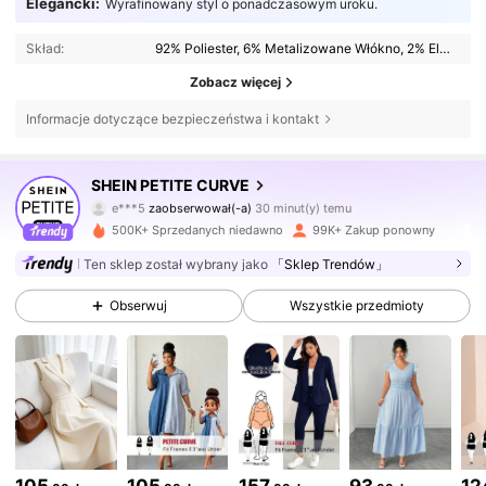
Elegancki:
Wyrafinowany styl o ponadczasowym uroku.
Skład:
92% Poliester, 6% Metalizowane Włókno, 2% Elastan
Zobacz więcej
Informacje dotyczące bezpieczeństwa i kontakt
240K Obserwujący
4,75
SHEIN PETITE CURVE
e***5
zaobserwował(-a)
30 minut(y) temu
c***8
przegląda
500K+ Sprzedanych niedawno
99K+ Zakup ponowny
240K Obserwujący
4,75
Ten sklep został wybrany jako
「Sklep Trendów」
Obserwuj
Wszystkie przedmioty
240K Obserwujący
4,75
240K Obserwujący
4,75
240K Obserwujący
4,75
105
105
157
93
12