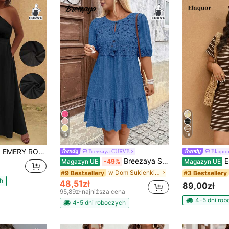
16
19
idi Bez Rękawów Z Kieszeniami, Wiązana W Talii I Falbanką, Pasek Na Ramię, Smukły I Pochlebny Strój Damski Maxi
Breezaya CURVE
Elaqu
Breezaya Sukienka patchworkowa z koronki rozpuszczalnej w wodzie, z dekoltem w serek i rękawami typu latarnia w dużym rozmiarze
Elaquor
Magazyn UE
-49%
Magazyn UE
w Dom Sukienki w dużych rozmiarach
#9 Bestsellery
#3 Bestsellery
h
48,51zł
89,00zł
95,89zł
najniższa cena
4-5 dni ro
4-5 dni roboczych