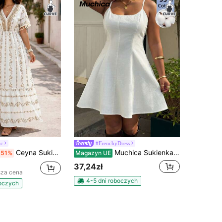
ic
#FrenchyDress
Ceyna Sukienka damska plus size, nowa, letnia, z krótkim rękawem, luźna, elegancka, swobodna, wakacyjna sukienka z frędzlami na dole, sukienka w stylu boho z dekoltem w serek, sukienka z kwiatowym nadrukiem patchworkowym
Muchica Sukienka bez rękawów, na cienkich ramiączkach, w dużym rozmiarze, w minimalistycznym stylu
-51%
Magazyn UE
37,24zł
sza cena
4-5 dni roboczych
boczych