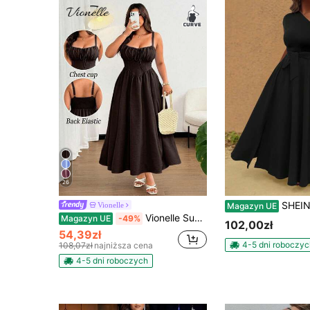
26
SHEIN EMERY ROSE CURVE Plus Size Klasyczna Czarna Sukienka M
Vionelle
Magazyn UE
Vionelle Sukienka plażowa maxi damska w dużym rozmiarze, elegancka, w jednolitym kolorze, z wiązaniem z przodu i kokardą na ramiączkach spaghetti, odpowiednia na plażę, do kurortu, na imprezę, randkę, festiwal muzyczny, na wiosnę/lato, o uniwersalnym designie
Magazyn UE
-49%
102,00zł
54,39zł
4-5 dni roboczyc
108,07zł
najniższa cena
4-5 dni roboczych