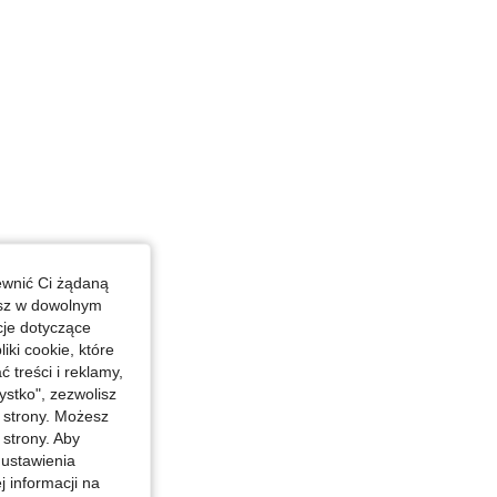
ewnić Ci żądaną
esz w dowolnym
cje dotyczące
iki cookie, które
treści i reklamy,
stko", zezwolisz
j strony. Możesz
 strony. Aby
 ustawienia
j informacji na