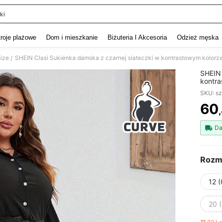
ki
and down arrow keys to navigate search Ostatnie wyszukiwanie and szukaj i znaj
troje plażowe
Dom i mieszkanie
Biżuteria I Akcesoria
Odzież męska
size
SHEIN Clasi Sukienka damska z czarnej siateczki w kontrastowym kolorz
/
SHEIN 
kontra
SKU: s
60
PR
Da
Rozm
12 
20 