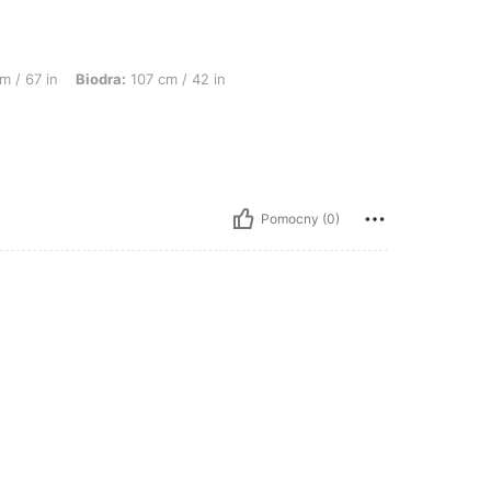
odra: 107 cm / 42 in, Biust: 107 cm / 42.1 in, Kolor: Czarne, Rozmiar: 1XL
m / 67 in
Biodra:
107 cm / 42 in
Pomocny (0)