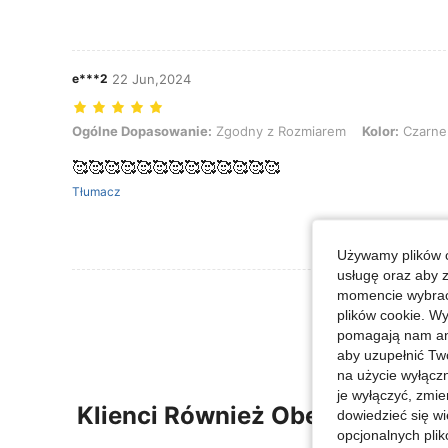
e***2
22 Jun,2024
Ogólne Dopasowanie: Zgodny z Rozmiarem, Kolor: Czarne, Rozmiar
Ogólne Dopasowanie:
Zgodny z Rozmiarem
Kolor:
Czarne
🥰🥰🥰🥰🥰🥰🥰🥰🥰🥰🥰🥰🥰
Tłumacz
Używamy plików c
usługę oraz aby 
Zobacz Więce
momencie wybrać 
plików cookie. Wy
pomagają nam ana
aby uzupełnić Tw
na użycie wyłączn
je wyłączyć, zmie
Klienci Również Obejrzeli
dowiedzieć się w
opcjonalnych plik