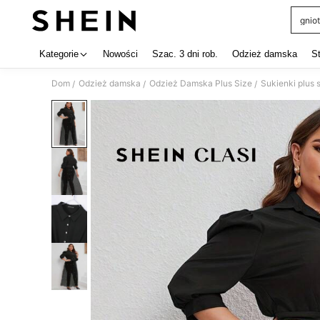
gniot
Use up 
Kategorie
Nowości
Szac. 3 dni rob.
Odzież damska
S
Dom
Odzież damska
Odzież Damska Plus Size
Sukienki plus 
/
/
/