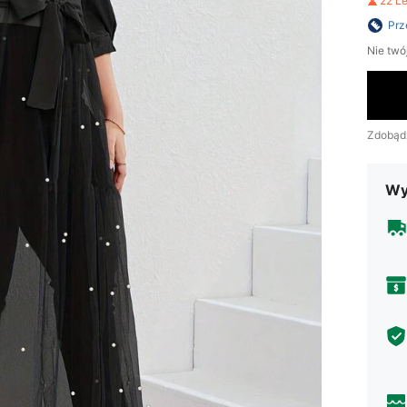
22 L
Prz
Nie twó
Zdobąd
Wy