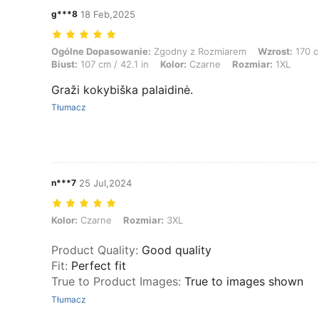
g***8
18 Feb,2025
Ogólne Dopasowanie: Zgodny z Rozmiarem, Wzrost: 170 cm / 67 in, Bi
Ogólne Dopasowanie:
Zgodny z Rozmiarem
Wzrost:
170 c
Biust:
107 cm / 42.1 in
Kolor:
Czarne
Rozmiar:
1XL
Graži kokybiška palaidinė.
Tłumacz
n***7
25 Jul,2024
Kolor: Czarne, Rozmiar: 3XL
Kolor:
Czarne
Rozmiar:
3XL
Product Quality
:
Good quality
Fit
:
Perfect fit
True to Product Images
:
True to images shown
Tłumacz