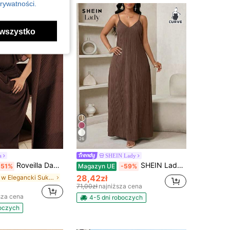
rywatności.
wszystko
26
a
SHEIN Lady
Roveilla Damska sukienka maxi z marszczonego szyfonu, z marszczeniami na krzyż, ze skręconą talią, z marszczeniami z tyłu, z elastycznym pasem, w kształcie litery A, z rozszerzanymi rękawami, elegancka, francuska, retro, do pracy, na wakacje, w stylu casual, w stylu ulicznym, minimalistyczna, uniwersalna, na popołudniową herbatkę, wiosenno-letnią, kopertową sukienkę dla kobiet, sukienka kopertowa z dekoltem w serek, damska formalna, brązowa sukienka, brązowe sukienki dla puszystych, brązowa sukienka maxi
SHEIN Lady Sukienka plisowana dla kobiet w dużych rozmiarach, w stylu wakacyjnym, w jednolitym kolorze
-51%
Magazyn UE
-59%
28,42zł
w Elegancki Sukienki w dużych rozmiarach
71,00zł
najniższa cena
sza cena
4-5 dni roboczych
boczych