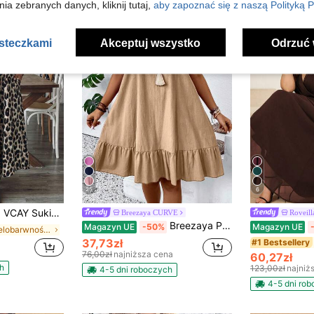
ia zebranych danych, kliknij tutaj,
aby zapoznać się z naszą Polityką P
asteczkami
Akceptuj wszystko
Odrzuć 
25
6
panterkę, na co dzień i na imprezę w dużym rozmiarze
Breezaya CURVE
Roveill
Breezaya Plus Size Kobiety Lato Swobodny Styl Wakacyjny Jednolity Kolor Falbana U dołu Luźna Sukienka na Ramiączkach Sukienka z Czystej Bawełny Damskie Sukienki Na Co Dzień Dla Kobiet Letnie Sukienki Damskie Sukienka Zanzea Dla Kobiet
Magazyn UE
-50%
Magazyn UE
w Wielobarwność Sukienki w dużych rozmiarach
37,73zł
#1 Bestsellery
76,00zł
najniższa cena
60,27zł
h
123,00zł
najniż
4-5 dni roboczych
4-5 dni ro