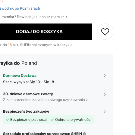
eft
ewodnik po Rozmiarach
j rozmiar? Powiedz jaki nosisz rozmiar
DODAJ DO KOSZYKA
ź do
16
pkt. SHEIN naliczanych w koszyku.
syłka do
Poland
Darmowa Dostawa
Szac. wysyłka:
Się 13 - Się 18
30-dniowe darmowe zwroty
Z zastrzeżeniem zasad uczciwego użytkowania
Bezpieczeństwo zakupów
Bezpieczne płatności
Ochrona prywatności
Sprzedaje profesjonalny sprzedawca: SHEIN