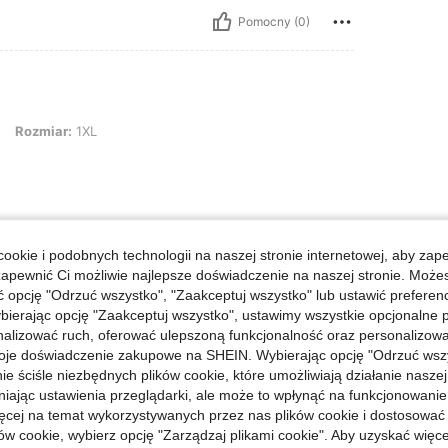
Pomocny (0)
: 1XL
Rozmiar:
1XL
Pomocny (0)
ookie i podobnych technologii na naszej stronie internetowej, aby zap
zapewnić Ci możliwie najlepsze doświadczenie na naszej stronie. Moż
j Opinii
opcję "Odrzuć wszystko", "Zaakceptuj wszystko" lub ustawić preferen
bierając opcję "Zaakceptuj wszystko", ustawimy wszystkie opcjonalne pl
lizować ruch, oferować ulepszoną funkcjonalność oraz personalizować 
oje doświadczenie zakupowe na SHEIN. Wybierając opcję "Odrzuć wszy
ie ściśle niezbędnych plików cookie, które umożliwiają działanie nasze
niając ustawienia przeglądarki, ale może to wpłynąć na funkcjonowanie
ięcej na temat wykorzystywanych przez nas plików cookie i dostosować
ów cookie, wybierz opcję "Zarządzaj plikami cookie". Aby uzyskać więce