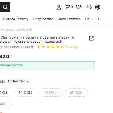
0
0
duj. Press Enter to select.
Bielizna i piżamy
Duży rozmiar
Uroda i zdrowie
Dzieci
Buty
D
e w dużych rozmiarach
Clasi Sukienka damska z czarnej siateczki w
stowym kolorze w dużych rozmiarach
z2401024356493248
(5 Recenzje)
,42zł
ICE AND AVAILABILITY
rmowa dostawa
iar
US Rozmiar
(0XL)
14 (1XL)
16 (2XL)
18 (3XL)
(4XL)