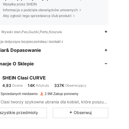
Wysyłka przez SHEIN
Informacja o podziale obowiązków umownych
Aby zgłosić tego sprzedawcę i/lub produkt
Wysoki stan,Pas,Guziki,Perły,Koszula
cje dotyczące bezpieczeństwa i kontakt
4,83
14K
337K
iar& Dopasowanie
macje O Sklepie
4,83
14K
337K
SHEIN Clasi CURVE
4,83
14K
337K
Ocena
Artykuły
Obserwujący
a***k
zapłacono
1 dzień temu
 Sprzedanych niedawno
2.9M Zakup ponowny
4,83
14K
337K
SHEIN Clasi tworzy szykowne ubrania dla kobiet, które poszukują wyrafinowanego stylu.
szystkie przedmioty
Obserwuj
4,83
14K
337K