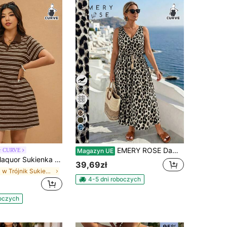
7
EMERY ROSE Damska casualowa sukienka do dojazdów w stylu europejsko-amerykańskim retro, z nadrukiem w panterkę, plus size, bez rękawów, z dekoltem w serek, wiązaniem w talii i wyszczuplającym krojem, długa, z pełną spódnicą, letnia sukienka casualowa
or CURVE
Magazyn UE
 Sukienka w paski, luźna, swobodna, z krótkim rękawem i rozcięciem w dużym rozmiarze
39,69zł
w Trójnik Sukienki w dużych rozmiarach
4-5 dni roboczych
boczych