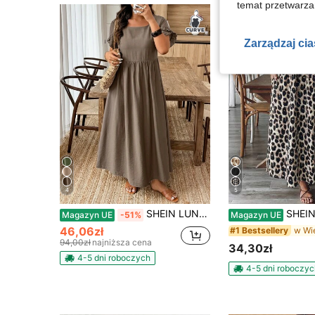
temat przetwarzan
Zarządzaj ci
4
5
SHEIN LUNE CURVE Sukienka z szyfonu z marszczeniami w kształcie litery A, z krótkim rękawem, w jednolitym kolorze, do pracy, na lato, damska, plus size, letnia, letnia, damska, odzież damska
SHEIN VCAY Sukienka damska w 
Magazyn UE
-51%
Magazyn UE
46,06zł
#1 Bestsellery
94,00zł
najniższa cena
34,30zł
4-5 dni roboczych
4-5 dni roboczyc