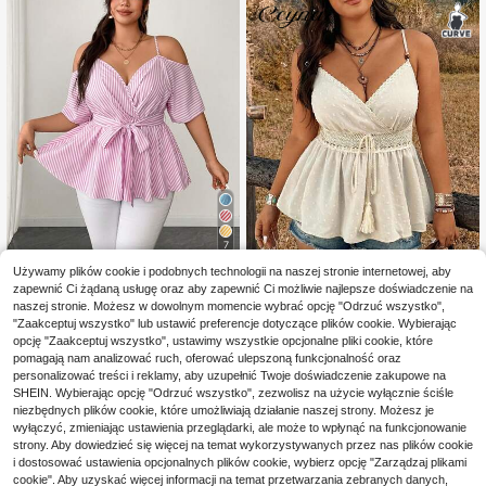
7
Używamy plików cookie i podobnych technologii na naszej stronie internetowej, aby
Elenzga CURVE
zapewnić Ci żądaną usługę oraz aby zapewnić Ci możliwie najlepsze doświadczenie na
Elenzga Bluzka w paski
Magazyn UE
naszej stronie. Możesz w dowolnym momencie wybrać opcję "Odrzuć wszystko",
w dużym rozmiarze, z wiązaniem z
68
#CoastalCowgirl
,00zł
"Zaakceptuj wszystko" lub ustawić preferencje dotyczące plików cookie. Wybierając
przodu i ramiączkami spaghetti
Ceyna Damska bluzka
opcję "Zaakceptuj wszystko", ustawimy wszystkie opcjonalne pliki cookie, które
Magazyn UE
4-5 dni roboczych
34
z frędzlami i koralikami w dużych r
pomagają nam analizować ruch, oferować ulepszoną funkcjonalność oraz
,30zł
-48%
ozmiarach, elegancka, casualowa,
67,11zł
najniższa cena
personalizować treści i reklamy, aby uzupełnić Twoje doświadczenie zakupowe na
świąteczna, imprezowa
4-5 dni roboczych
SHEIN. Wybierając opcję "Odrzuć wszystko", zezwolisz na użycie wyłącznie ściśle
niezbędnych plików cookie, które umożliwiają działanie naszej strony. Możesz je
wyłączyć, zmieniając ustawienia przeglądarki, ale może to wpłynąć na funkcjonowanie
strony. Aby dowiedzieć się więcej na temat wykorzystywanych przez nas plików cookie
i dostosować ustawienia opcjonalnych plików cookie, wybierz opcję "Zarządzaj plikami
cookie". Aby uzyskać więcej informacji na temat przetwarzania zebranych danych,