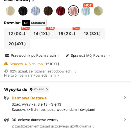
Rozmiar
:
US
Standard
17 left
18 left
7 left
12
(0XL)
14
(1XL)
16
(2XL)
18
(3XL)
20
(4XL)
Przewodnik po Rozmiarach
Sprawdź Mój Rozmiar
Szacow. 4-5 dni rob.
:
12 (0XL)
92%
uznał, że rozmiar jest odpowiedni
Nie twój rozmiar? Powiedz nam
Wysyłka do
Poland
Darmowa Dostawa
Szac. wysyłka:
Się 13 - Się 13
Szacow. 4-5 dni rob.: poza weekendami i świętami
30-dniowe darmowe zwroty
Z zastrzeżeniem zasad uczciwego użytkowania