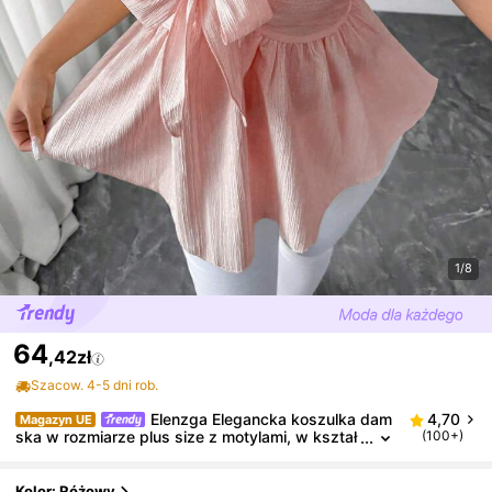
1/8
64
,42zł
Szacow. 4-5 dni rob.
Elenzga Elegancka koszulka dam
4,70
Magazyn UE
ska w rozmiarze plus size z motylami, w kształ
(100+)
cie litery A, wiosna/lato
Kolor: Różowy