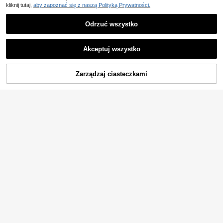
kliknij tutaj,
aby zapoznać się z naszą Polityką Prywatności.
Odrzuć wszystko
Akceptuj wszystko
DODAJ DO
Zarządzaj ciasteczkami
KUP TERAZ
KOSZYKA