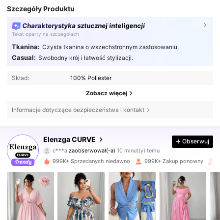
Szczegóły Produktu
Charakterystyka sztucznej inteligencji
Tekst oparty na szczegółach
Tkanina:
Czysta tkanina o wszechstronnym zastosowaniu.
Casual:
Swobodny krój i łatwość stylizacji.
Skład:
100% Poliester
Zobacz więcej
Informacje dotyczące bezpieczeństwa i kontakt
652K Obserwujący
4,73
Elenzga CURVE
Obserwuj
A***i
przegląda
652K Obserwujący
4,73
999K+ Sprzedanych niedawno
999K+ Zakup ponowny
652K Obserwujący
4,73
652K Obserwujący
4,73