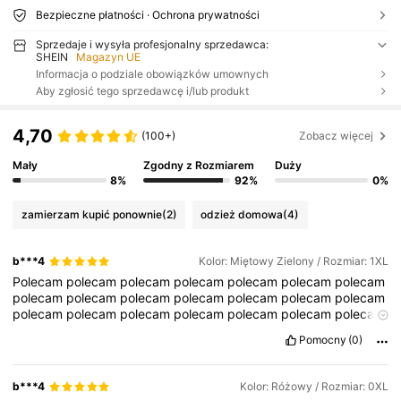
Bezpieczne płatności · Ochrona prywatności
Sprzedaje i wysyła profesjonalny sprzedawca:
SHEIN
Magazyn UE
Informacja o podziale obowiązków umownych
Aby zgłosić tego sprzedawcę i/lub produkt
4,70
(100+)
Zobacz więcej
Mały
Zgodny z Rozmiarem
Duży
8%
92%
0%
zamierzam kupić ponownie
(2)
odzież domowa
(4)
b***4
Kolor: Miętowy Zielony / Rozmiar: 1XL
Polecam
polecam
polecam
polecam
polecam
polecam
polecam
polecam
polecam
polecam
polecam
polecam
polecam
polecam
polecam
polecam
polecam
polecam
polecam
polecam
polecam
polecam
polecam
polecam
polecam
polecam
Pomocny
(0)
b***4
Kolor: Różowy / Rozmiar: 0XL