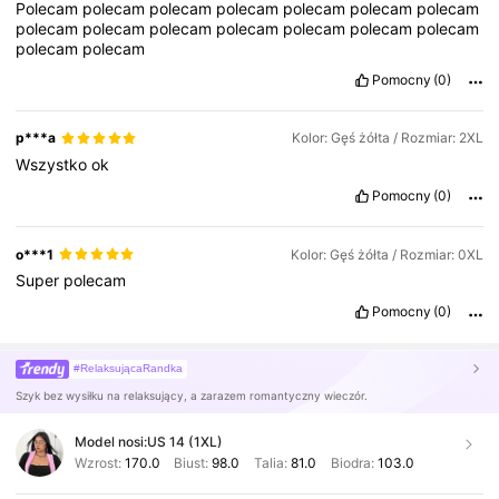
Polecam
polecam
polecam
polecam
polecam
polecam
polecam
polecam
polecam
polecam
polecam
polecam
polecam
polecam
polecam
polecam
Pomocny
(0)
p***a
Kolor: Gęś żółta / Rozmiar: 2XL
Wszystko
ok
Pomocny
(0)
o***1
Kolor: Gęś żółta / Rozmiar: 0XL
Super
polecam
Pomocny
(0)
#RelaksującaRandka
Szyk bez wysiłku na relaksujący, a zarazem romantyczny wieczór.
Model nosi:
US 14 (1XL)
Wzrost:
170.0
Biust:
98.0
Talia:
81.0
Biodra:
103.0