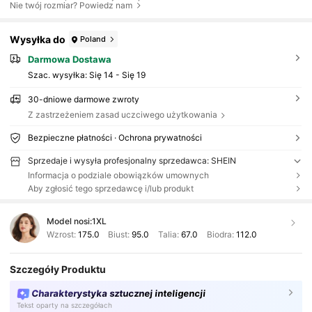
Nie twój rozmiar? Powiedz nam
Wysyłka do
Poland
Darmowa Dostawa
Szac. wysyłka:
Się 14 - Się 19
30-dniowe darmowe zwroty
Z zastrzeżeniem zasad uczciwego użytkowania
Bezpieczne płatności · Ochrona prywatności
Sprzedaje i wysyła profesjonalny sprzedawca: SHEIN
Informacja o podziale obowiązków umownych
Aby zgłosić tego sprzedawcę i/lub produkt
Model nosi:
1XL
Wzrost:
175.0
Biust:
95.0
Talia:
67.0
Biodra:
112.0
Szczegóły Produktu
Charakterystyka sztucznej inteligencji
Tekst oparty na szczegółach