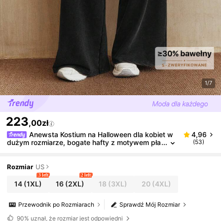
1/7
223
,00zł
Anewsta Kostium na Halloween dla kobiet w
4,96
dużym rozmiarze, bogate hafty z motywem pła
(53)
tków śniegu, czarne spodnie dresowe ze ściąg
aczem w pasie
Rozmiar
US
3 left
2 left
14
(1XL)
16
(2XL)
18
(3XL)
20
(4XL)
Przewodnik po Rozmiarach
Sprawdź Mój Rozmiar
90%
uznał, że rozmiar jest odpowiedni