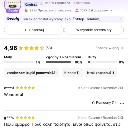
e***4
zaobserwował(-a)
1 godzin(y) temu
99K+ Sprzedanych niedawno
15K+ Zakup ponowny
132K Obserwujący
4,73
Ten sklep został wybrany jako
「Sklep Trendów」
Obserwuj
Wszystkie przedmioty
132K Obserwujący
4,73
4,96
(53)
Zobacz więcej
132K Obserwujący
4,73
Mały
Zgodny z Rozmiarem
Duży
1%
90%
9%
132K Obserwujący
4,73
zamierzam kupić ponownie
(3)
biznes
(1)
brak zapachu
(1)
e***3
Kolor: Czarne / Rozmiar: 2XL
132K Obserwujący
4,73
Wonderful
Pomocny
(1)
132K Obserwujący
4,73
g***u
Kolor: Czarne / Rozmiar: 2XL
Πολύ
όμορφο.
Πολύ
καλή
ποιότητα.
Ειναι
όπως
φαίνεται
στις