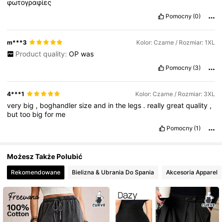
132K Obserwujący
4,73
φωτογραφίες
Pomocny
(0)
132K Obserwujący
4,73
m***3
Kolor: Czarne / Rozmiar: 1XL
Product quality:
OP
was
132K Obserwujący
4,73
Pomocny
(3)
4***1
Kolor: Czarne / Rozmiar: 3XL
132K Obserwujący
4,73
very
big
,
boghandler
size
and
in
the
legs
.
really
great
quality
,
but
too
big
for
me
Pomocny
(1)
Możesz Także Polubić
Rekomendowane
Bielizna & Ubrania Do Spania
Akcesoria Apparel