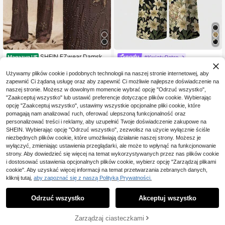
SHEIN EZwear Damskie
#KwiatyRetro
Magazyn UE
spodnie palazzo z wysokim stanem
184
ROMWE Avant Luźne, s
Magazyn UE
,00zł
i kwiatowym cekinem w dużych ro
zerokie spodnie punkowe w dużym
Używamy plików cookie i podobnych technologii na naszej stronie internetowej, aby
21 Left
zmiarach
4-5 dni roboczych
rozmiarze z nadrukiem na całej po
zapewnić Ci żądaną usługę oraz aby zapewnić Ci możliwie najlepsze doświadczenie na
66
wierzchni, nowy chiński festiwal m
,30zł
naszej stronie. Możesz w dowolnym momencie wybrać opcję "Odrzuć wszystko",
uzyki punkowej
"Zaakceptuj wszystko" lub ustawić preferencje dotyczące plików cookie. Wybierając
4-5 dni roboczych
opcję "Zaakceptuj wszystko", ustawimy wszystkie opcjonalne pliki cookie, które
pomagają nam analizować ruch, oferować ulepszoną funkcjonalność oraz
personalizować treści i reklamy, aby uzupełnić Twoje doświadczenie zakupowe na
SHEIN. Wybierając opcję "Odrzuć wszystko", zezwolisz na użycie wyłącznie ściśle
niezbędnych plików cookie, które umożliwiają działanie naszej strony. Możesz je
wyłączyć, zmieniając ustawienia przeglądarki, ale może to wpłynąć na funkcjonowanie
strony. Aby dowiedzieć się więcej na temat wykorzystywanych przez nas plików cookie
i dostosować ustawienia opcjonalnych plików cookie, wybierz opcję "Zarządzaj plikami
cookie". Aby uzyskać więcej informacji na temat przetwarzania zebranych danych,
kliknij tutaj,
aby zapoznać się z naszą Polityką Prywatności.
Odrzuć wszystko
Akceptuj wszystko
DODAJ DO
Zarządzaj ciasteczkami
KUP TERAZ