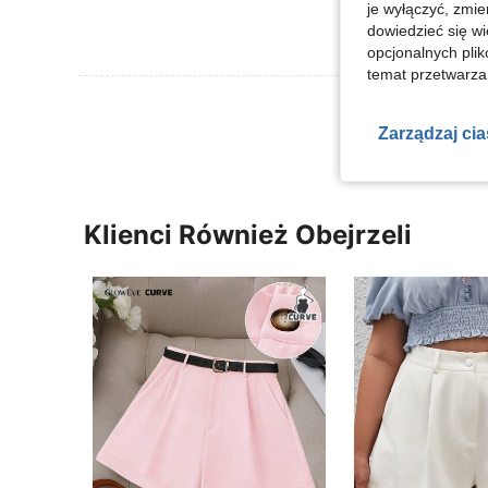
je wyłączyć, zmie
dowiedzieć się w
opcjonalnych plik
temat przetwarzan
Zobacz Więce
Zarządzaj ci
Klienci Również Obejrzeli