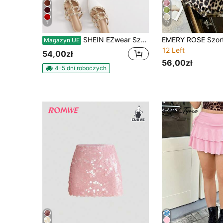
7
17
SHEIN EZwear Szorty Rozmiar Plus Oddzielany Prosty Casual
Magazyn UE
12 Left
54,00zł
56,00zł
4-5 dni roboczych