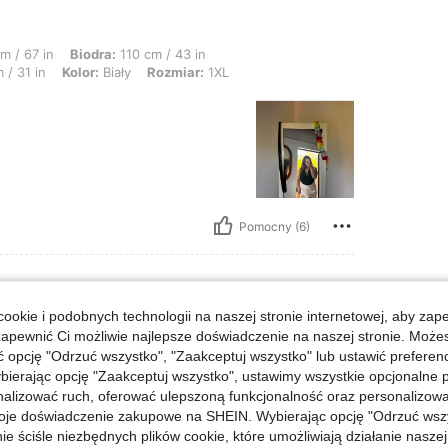
a: 110 cm / 43 in, Kształt ciała: Trójkąt, Biust: 170 cm / 66.9 in, Talia: 80 cm /
m / 67 in
Biodra:
110 cm / 43 in
 / 31 in
Kolor:
Biały
Rozmiar:
1XL
Pomocny (6)
ookie i podobnych technologii na naszej stronie internetowej, aby zap
1XL
Rozmiar:
1XL
zapewnić Ci możliwie najlepsze doświadczenie na naszej stronie. Moż
opcję "Odrzuć wszystko", "Zaakceptuj wszystko" lub ustawić preferen
bierając opcję "Zaakceptuj wszystko", ustawimy wszystkie opcjonalne pl
 więc trzeba prasować. Idealny d
lizować ruch, oferować ulepszoną funkcjonalność oraz personalizować 
śwituje, ma wszyte spodenki.
oje doświadczenie zakupowe na SHEIN. Wybierając opcję "Odrzuć wszy
ie ściśle niezbędnych plików cookie, które umożliwiają działanie nasze