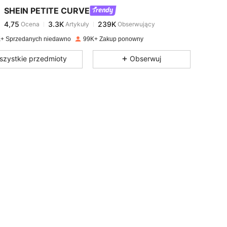
SHEIN PETITE CURVE
4,75
3.3K
239K
Ocena
Artykuły
Obserwujący
m***a
zapłacono
1 dzień temu
+ Sprzedanych niedawno
99K+ Zakup ponowny
4,75
3.3K
239K
szystkie przedmioty
Obserwuj
4,75
3.3K
239K
4,75
3.3K
239K
4,75
3.3K
239K
4,75
3.3K
239K
4,75
3.3K
239K