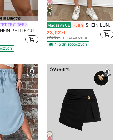
19
SHEIN LUNE Damskie szorty w jednolitym kolorze, w dużych rozmiarach, z wiązaniem w talii i kieszeniami, luźne, codzienne
 PETITE CURVE
Magazyn UE
-58%
ETITE CURVE Biała plisowana spódnica z falbanami, casualowa, na wiosnę i lato, plus size
23,52zł
57,00zł
najniższa cena
4-5 dni roboczych
boczych