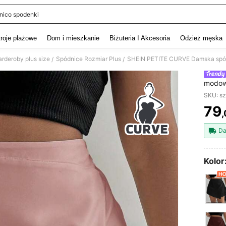
nico spodenki
and down arrow keys to navigate search Ostatnie wyszukiwanie and szukaj i znaj
troje plażowe
Dom i mieszkanie
Biżuteria I Akcesoria
Odzież męska
rderoby plus size
Spódnice Rozmiar Plus
/
/
modowa
asymet
SKU: s
79
,
PR
Da
Kolor