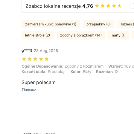
Zoabcz lokalne recenzje
4,76
zamierzam kupić ponownie (1)
przepiękny (6)
biznes (
letnie stroje (2)
zgodny z obrazkiem (14)
narty (1)
g***5
28 Aug,2025
Ogólne Dopasowanie: Zgodny z Rozmiarem, Wzrost: 169 cm / 67 in, Wag
Ogólne Dopasowanie:
Zgodny z Rozmiarem
Wzrost:
169 c
Kształt ciała:
Prostokąt
Kolor:
Biały
Rozmiar:
1XL
Super polecam
Tłumacz