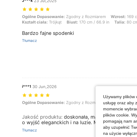
J***k
23 Jul,2025
Ogólne Dopasowanie: Zgodny z Rozmiarem, Wzrost: 169 cm / 67 in, Biodr
Ogólne Dopasowanie:
Zgodny z Rozmiarem
Wzrost:
169 c
Kształt ciała:
Trójkąt
Biust:
170 cm / 66.9 in
Talia:
80 cm
Bardzo fajne spodenki
Tłumacz
i***1
30 Jun,2026
Używamy plików c
Ogólne Dopasowanie: Zgodny z Rozmiarem, Kolor: Biały, Rozmiar: 
Ogólne Dopasowanie:
Zgodny z Rozmiarem
Kolor:
Biały
usługę oraz aby 
momencie wybrać 
plików cookie. Wy
Jakość produktu
:
doskonała, materiał się gniecie
pomagają nam ana
o wyjść eleganckich i na luzie. Materiał nie prze
aby uzupełnić Tw
Tłumacz
na użycie wyłączn