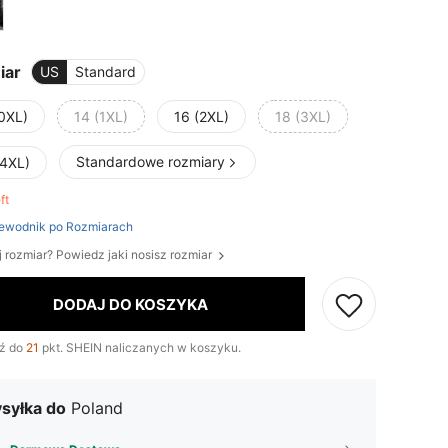
iar
US
Standard
(0XL)
14 (1XL)
16 (2XL)
18 (3XL)
Standardowe rozmiary
(4XL)
eft
ewodnik po Rozmiarach
j rozmiar? Powiedz jaki nosisz rozmiar
DODAJ DO KOSZYKA
ź do
21
pkt. SHEIN naliczanych w koszyku.
syłka do
Poland