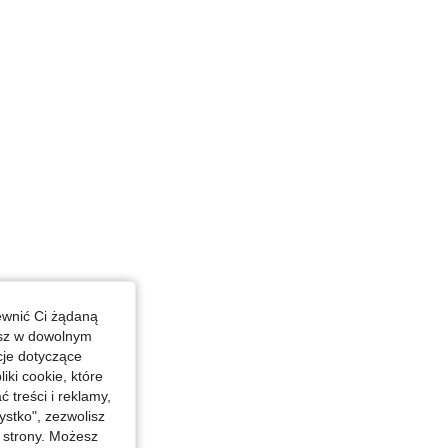
4,75
3.3K
239K
 31 in, Kolor: Biały, Rozmiar: 1XL
ewnić Ci żądaną
esz w dowolnym
cje dotyczące
iki cookie, które
treści i reklamy,
stko", zezwolisz
j strony. Możesz