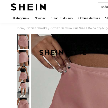
spód
Use up 
Kategorie
Nowości
Szac. 3 dni rob.
Odzież damska
S
Dom
Odzież damska
Odzież Damska Plus Size
Dolna część ga
/
/
/