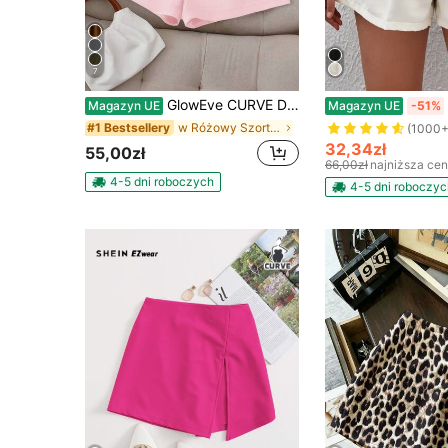
7
GlowEve CURVE Damskie, plisowane szorty w jednolitym kolorze, w dużych rozmiarach, idealne do codziennych dojazdów do pracy, na lato
Magazyn UE
Magazyn UE
-51%
w Różowy Szorty w dużych rozmiarach
#1 Bestsellery
(1000+
32,34zł
55,00zł
66,00zł
najniższa ce
4-5 dni roboczych
4-5 dni roboczyc