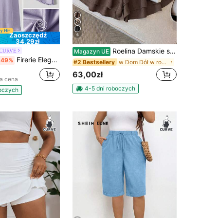
Zaoszczędź
6
34,29zł
Roelina Damskie spódnico-spodnie z troczkami w pasie i jednolitym kolorze, w dużych rozmiarach, idealne na podróż, wakacje, dojazdy do pracy i randki
e CURVE
Magazyn UE
Firerie Elegancka spódnica biurowa w jednolitym kolorze dla kobiet plus size
-49%
w Dom Dół w rozmiarze plus
#2 Bestsellery
63,00zł
za cena
4-5 dni roboczych
boczych