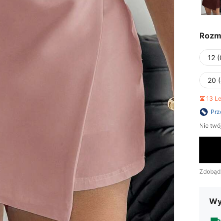
Rozm
12 
20 
13 L
Prz
Nie twó
Zdobąd
Wy