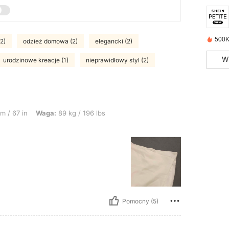
500K
2)
odzież domowa (2)
elegancki (2)
W
urodzinowe kreacje (1)
nieprawidłowy styl (2)
a: 89 kg / 196 lbs, Kształt ciała: Prostokąt, Kolor: Biały, Rozmiar: 1XL
m / 67 in
Waga:
89 kg / 196 lbs
Pomocny (5)