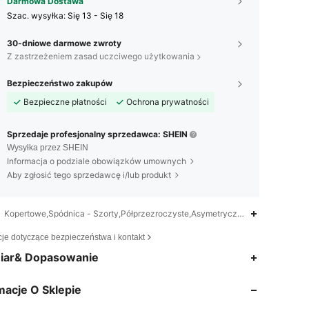
Darmowa Dostawa
Szac. wysyłka:
Się 13 - Się 18
30-dniowe darmowe zwroty
Z zastrzeżeniem zasad uczciwego użytkowania
Bezpieczeństwo zakupów
Bezpieczne płatności
Ochrona prywatności
Sprzedaje profesjonalny sprzedawca: SHEIN
Wysyłka przez SHEIN
Informacja o podziale obowiązków umownych
Aby zgłosić tego sprzedawcę i/lub produkt
Kopertowe,Spódnica - Szorty,Półprzezroczyste,Asymetryczny,Zamek błyska
cje dotyczące bezpieczeństwa i kontakt
4,75
3.3K
239K
iar& Dopasowanie
macje O Sklepie
4,75
3.3K
239K