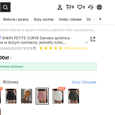
0
0
duj. Press Enter to select.
Bielizna i piżamy
Duży rozmiar
Uroda i zdrowie
Dzieci
Buty
D
SHEIN PETITE CURVE Damska spódnica modowa w dużym rozmiarze, jednolity kolor, asymetryczny dół
SHEIN PETITE CURVE Damska spódnica
 w dużym rozmiarze, jednolity kolor,
ryczny dół
z25040233330721278
(500+ Recenzje)
00zł
ICE AND AVAILABILITY
rmowa dostawa
:
Różowy
Duży Obrazek