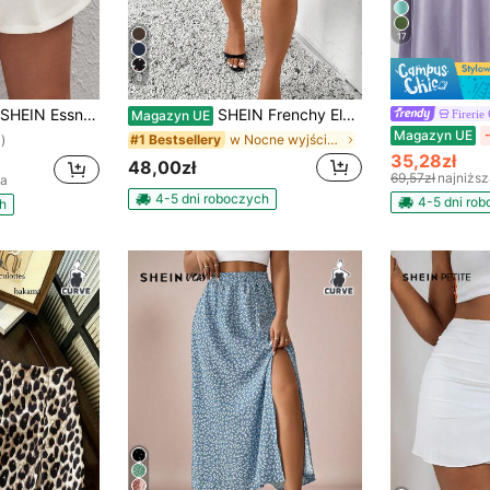
17
6
SHEIN Essnce Szorty Rozmiar Plus Guziki Prosty Casual
SHEIN Frenchy Eleganckie, jednokolorowe szorty z koronką i wiązaniem w talii, plus size, letnie
Fireri
Magazyn UE
Magazyn UE
w Nocne wyjście Szorty w dużych rozmiarach
#1 Bestsellery
)
35,28zł
48,00zł
69,57zł
najniżs
na
4-5 dni roboczych
4-5 dni ro
h