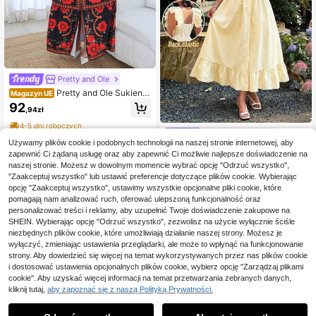
Pretty and Ole
Pretty and Ole Sukienk
Magazyn UE
a damska plus size w żółty tropikal
92
,94zł
ny wzór roślinny, letni strój dla kobi
et, plażowy strój dla kobiet, wakac
4-5 dni roboczych
yjny strój dla kobiet, sukienka na url
#Letnia Elegancja
op dla kobiet, czarna
Używamy plików cookie i podobnych technologii na naszej stronie internetowej, aby
Lyrianda Elegancka sukienka midi
zapewnić Ci żądaną usługę oraz aby zapewnić Ci możliwie najlepsze doświadczenie na
w paski dla kobiet w dużych rozmia
4 Left
naszej stronie. Możesz w dowolnym momencie wybrać opcję "Odrzuć wszystko",
rach, szeroki kołnierz, podwójne m
103
ankiety z falbanką, pełne zapięcie
"Zaakceptuj wszystko" lub ustawić preferencje dotyczące plików cookie. Wybierając
,00zł
na guziki, falbaniaste wykończenie
opcję "Zaakceptuj wszystko", ustawimy wszystkie opcjonalne pliki cookie, które
klatki piersiowej, falbaniasty dół, od
pomagają nam analizować ruch, oferować ulepszoną funkcjonalność oraz
powiednia na koncerty, imprezy, ra
personalizować treści i reklamy, aby uzupełnić Twoje doświadczenie zakupowe na
ndki, wesela, romantyczne okazje,
SHEIN. Wybierając opcję "Odrzuć wszystko", zezwolisz na użycie wyłącznie ściśle
wakacje, urodziny, modna sukienk
niezbędnych plików cookie, które umożliwiają działanie naszej strony. Możesz je
a midi bez rękawów
wyłączyć, zmieniając ustawienia przeglądarki, ale może to wpłynąć na funkcjonowanie
strony. Aby dowiedzieć się więcej na temat wykorzystywanych przez nas plików cookie
i dostosować ustawienia opcjonalnych plików cookie, wybierz opcję "Zarządzaj plikami
cookie". Aby uzyskać więcej informacji na temat przetwarzania zebranych danych,
kliknij tutaj,
aby zapoznać się z naszą Polityką Prywatności.