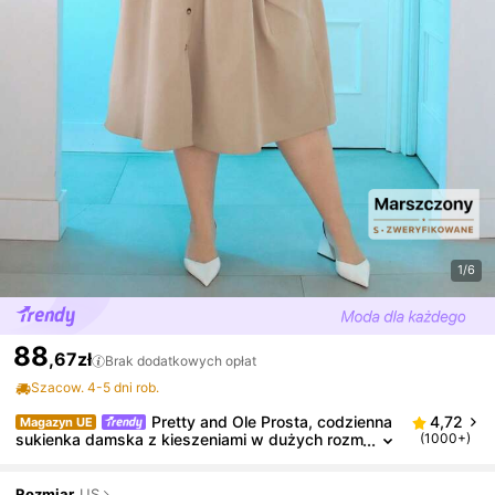
1/6
88
,67zł
Brak dodatkowych opłat
Szacow. 4-5 dni rob.
Pretty and Ole Prosta, codzienna
4,72
Magazyn UE
sukienka damska z kieszeniami w dużych rozm
(1000+)
iarach, w jednolitym kolorze
Rozmiar
US