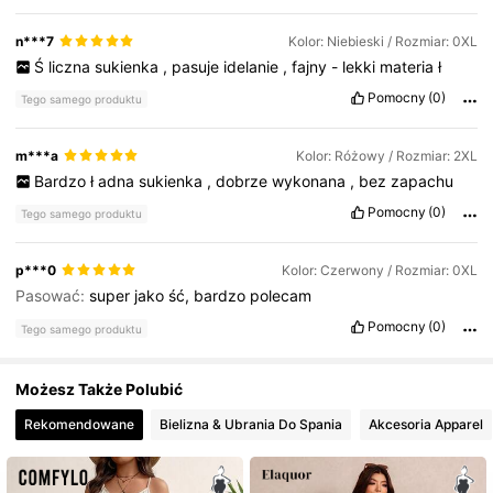
43K Obserwujący
4,70
n***7
Kolor: Niebieski / Rozmiar: 0XL
Ś
liczna
sukienka
,
pasuje
idelanie
,
fajny
-
lekki
materia
ł
Pomocny
(0)
Tego samego produktu
43K Obserwujący
4,70
m***a
Kolor: Różowy / Rozmiar: 2XL
Bardzo
ł
adna
sukienka
,
dobrze
wykonana
,
bez
zapachu
Pomocny
(0)
Tego samego produktu
p***0
Kolor: Czerwony / Rozmiar: 0XL
Pasować:
super
jako
ść,
bardzo
polecam
Pomocny
(0)
Tego samego produktu
Możesz Także Polubić
Rekomendowane
Bielizna & Ubrania Do Spania
Akcesoria Apparel