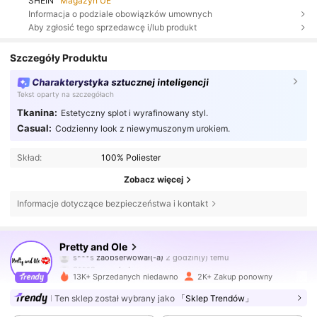
SHEIN
Magazyn UE
Informacja o podziale obowiązków umownych
Aby zgłosić tego sprzedawcę i/lub produkt
Szczegóły Produktu
Charakterystyka sztucznej inteligencji
Tekst oparty na szczegółach
Tkanina:
Estetyczny splot i wyrafinowany styl.
Casual:
Codzienny look z niewymuszonym urokiem.
Skład:
100% Poliester
Zobacz więcej
Informacje dotyczące bezpieczeństwa i kontakt
43K Obserwujący
4,70
Pretty and Ole
s***s
zaobserwował(-a)
2 godzin(y) temu
3***2
przegląda
43K Obserwujący
4,70
13K+ Sprzedanych niedawno
2K+ Zakup ponowny
Ten sklep został wybrany jako
「Sklep Trendów」