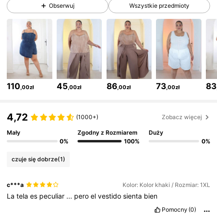
43K Obserwujący
4,70
Obserwuj
Wszystkie przedmioty
43K Obserwujący
4,70
43K Obserwujący
4,70
110
45
86
73
83
,00zł
,00zł
,00zł
,00zł
43K Obserwujący
4,70
4,72
(1000+)
Zobacz więcej
43K Obserwujący
4,70
Mały
Zgodny z Rozmiarem
Duży
0%
100%
0%
czuje się dobrze
(1)
43K Obserwujący
4,70
c***a
Kolor: Kolor khaki / Rozmiar: 1XL
La
tela
es
peculiar
...
pero
el
vestido
sienta
bien
43K Obserwujący
4,70
Pomocny
(0)