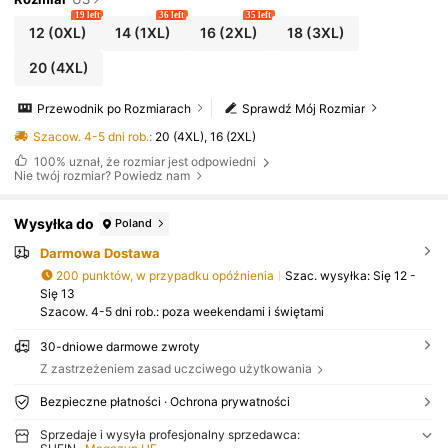
19 left
36 left
35 left
12
(0XL)
14
(1XL)
16
(2XL)
18
(3XL)
20
(4XL)
Przewodnik po Rozmiarach
Sprawdź Mój Rozmiar
Szacow. 4-5 dni rob.
:
20 (4XL), 16 (2XL)
100%
uznał, że rozmiar jest odpowiedni
Nie twój rozmiar? Powiedz nam
Wysyłka do
Poland
Darmowa Dostawa
200 punktów, w przypadku opóźnienia
Szac. wysyłka:
Się 12 -
Się 13
Szacow. 4-5 dni rob.: poza weekendami i świętami
30-dniowe darmowe zwroty
Z zastrzeżeniem zasad uczciwego użytkowania
Bezpieczne płatności · Ochrona prywatności
Sprzedaje i wysyła profesjonalny sprzedawca: