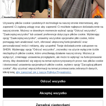
12
Używamy plików cookie i podobnych technologii na naszej stronie internetowej, aby
Enliva
zapewnić Ci żądaną usługę oraz aby zapewnić Ci możliwie najlepsze doświadczenie na
Enliva Luźna czarna su
naszej stronie. Możesz w dowolnym momencie wybrać opcję "Odrzuć wszystko",
Magazyn UE
SHEIN Tall CURVE
85
kienka na ramiączkach w dużym ro
"Zaakceptuj wszystko" lub ustawić preferencje dotyczące plików cookie. Wybierając
,14zł
-1%
zmiarze, dla sylwetki jabłkowej i za
SHEIN Tall CURVE Sukienka w krat
opcję "Zaakceptuj wszystko", ustawimy wszystkie opcjonalne pliki cookie, które
86,00zł
najniższa cena
okrąglonej
ę damska w dużym rozmiarze, swo
11 Left
4-5 dni roboczych
pomagają nam analizować ruch, oferować ulepszoną funkcjonalność oraz
bodna, slip
84
personalizować treści i reklamy, aby uzupełnić Twoje doświadczenie zakupowe na
,00zł
-31%
SHEIN. Wybierając opcję "Odrzuć wszystko", zezwolisz na użycie wyłącznie ściśle
122,54zł
najniższa cena
niezbędnych plików cookie, które umożliwiają działanie naszej strony. Możesz je
wyłączyć, zmieniając ustawienia przeglądarki, ale może to wpłynąć na funkcjonowanie
strony. Aby dowiedzieć się więcej na temat wykorzystywanych przez nas plików cookie
i dostosować ustawienia opcjonalnych plików cookie, wybierz opcję "Zarządzaj plikami
cookie". Aby uzyskać więcej informacji na temat przetwarzania zebranych danych,
kliknij tutaj,
aby zapoznać się z naszą Polityką Prywatności.
Odrzuć wszystko
Akceptuj wszystko
Zarządzaj ciasteczkami
DODAJ DO KOSZYKA