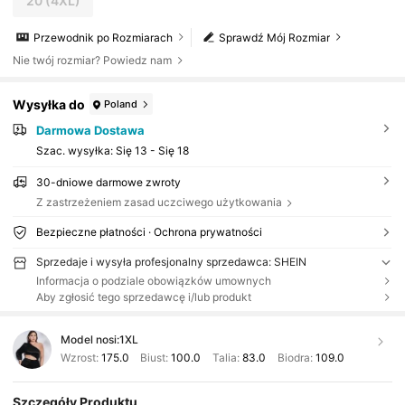
20
(4XL)
Przewodnik po Rozmiarach
Sprawdź Mój Rozmiar
Nie twój rozmiar? Powiedz nam
Wysyłka do
Poland
Darmowa Dostawa
Szac. wysyłka:
Się 13 - Się 18
30-dniowe darmowe zwroty
Z zastrzeżeniem zasad uczciwego użytkowania
Bezpieczne płatności · Ochrona prywatności
Sprzedaje i wysyła profesjonalny sprzedawca: SHEIN
Informacja o podziale obowiązków umownych
Aby zgłosić tego sprzedawcę i/lub produkt
Model nosi:
1XL
Wzrost:
175.0
Biust:
100.0
Talia:
83.0
Biodra:
109.0
Szczegóły Produktu