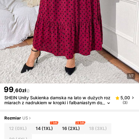
1/7
99
,60zł
SHEIN Unity Sukienka damska na lato w dużych roz
5,00
miarach z nadrukiem w kropki i falbaniastym do
(3)
łem, z długim paskiem
Rozmiar
US
7 left
21 left
12
(0XL)
14
(1XL)
16
(2XL)
18
(3XL)