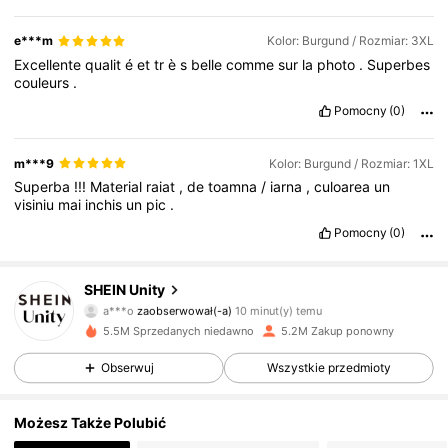
e***m
Kolor: Burgund / Rozmiar: 3XL
Excellente
qualit
é
et
tr
è
s
belle
comme
sur
la
photo
.
Superbes
couleurs
.
Pomocny
(0)
m***9
Kolor: Burgund / Rozmiar: 1XL
Superba
!!!
Material
raiat
,
de
toamna
/
iarna
,
culoarea
un
visiniu
mai
inchis
un
pic
.
Pomocny
(0)
543K Obserwujący
4,81
SHEIN Unity
a***o
zaobserwował(-a)
10 minut(y) temu
C***y
przegląda
543K Obserwujący
4,81
5.5M Sprzedanych niedawno
5.2M Zakup ponowny
Obserwuj
Wszystkie przedmioty
543K Obserwujący
4,81
Możesz Także Polubić