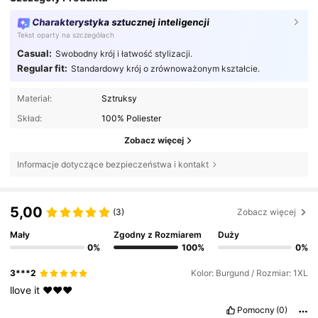
Charakterystyka sztucznej inteligencji
Tekst oparty na szczegółach
Casual:
Swobodny krój i łatwość stylizacji.
Regular fit:
Standardowy krój o zrównoważonym kształcie.
Materiał:
Sztruksy
Skład:
100% Poliester
Zobacz więcej
Informacje dotyczące bezpieczeństwa i kontakt
5,00
(3)
Zobacz więcej
Mały
Zgodny z Rozmiarem
Duży
0%
100%
0%
3***2
Kolor: Burgund / Rozmiar: 1XL
llove
it
❤️❤️❤️
Pomocny
(0)