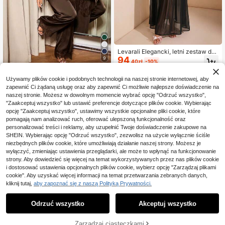
Levarali Elegancki, letni zestaw do
94
pracy: kamizelka i spódnica w jedn
9
,40zł
-10%
olitym kolorze, 2 sztuki
106,00zł
najniższa cena
Elaquor CURVE
Używamy plików cookie i podobnych technologii na naszej stronie internetowej, aby
Elaquor Dwuczęściowy
Magazyn UE
zapewnić Ci żądaną usługę oraz aby zapewnić Ci możliwie najlepsze doświadczenie na
komplet w dużym rozmiarze, elega
114
,00zł
naszej stronie. Możesz w dowolnym momencie wybrać opcję "Odrzuć wszystko",
ncki satynowy dwuczęściowy kom
plet, czarny strój, elegancki garnitu
"Zaakceptuj wszystko" lub ustawić preferencje dotyczące plików cookie. Wybierając
4-5 dni roboczych
r, bezrękawnik z asymetrycznym d
opcję "Zaakceptuj wszystko", ustawimy wszystkie opcjonalne pliki cookie, które
ołem i czarne spodnie z szerokimi n
pomagają nam analizować ruch, oferować ulepszoną funkcjonalność oraz
ogawkami, koronkowe wykończeni
personalizować treści i reklamy, aby uzupełnić Twoje doświadczenie zakupowe na
e dekoltu i dołu, seksowny eleganc
SHEIN. Wybierając opcję "Odrzuć wszystko", zezwolisz na użycie wyłącznie ściśle
ki garnitur
niezbędnych plików cookie, które umożliwiają działanie naszej strony. Możesz je
wyłączyć, zmieniając ustawienia przeglądarki, ale może to wpłynąć na funkcjonowanie
strony. Aby dowiedzieć się więcej na temat wykorzystywanych przez nas plików cookie
i dostosować ustawienia opcjonalnych plików cookie, wybierz opcję "Zarządzaj plikami
cookie". Aby uzyskać więcej informacji na temat przetwarzania zebranych danych,
kliknij tutaj,
aby zapoznać się z naszą Polityką Prywatności.
Odrzuć wszystko
Akceptuj wszystko
4
DODAJ DO
Zarządzaj ciasteczkami