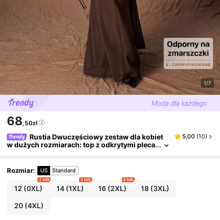
1/7
68
,50zł
Rustia Dwuczęściowy zestaw dla kobiet
5,00
(
10
)
w dużych rozmiarach: top z odkrytymi pleca
mi i spódnica z szyfonu o kroju syreny
Rozmiar
:
US
Standard
2 left
3 left
4 left
12
(0XL)
14
(1XL)
16
(2XL)
18
(3XL)
20
(4XL)