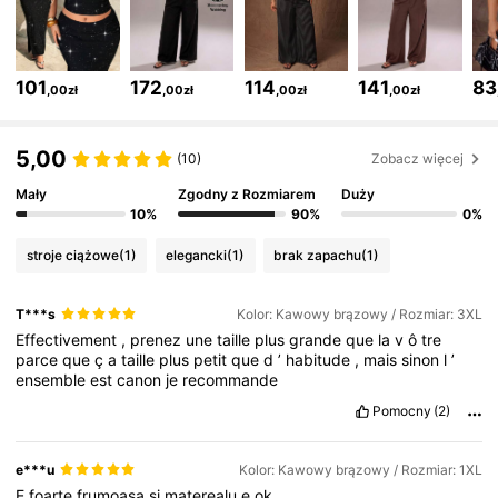
67K Obserwujący
4,71
101
172
114
141
83
,00zł
,00zł
,00zł
,00zł
67K Obserwujący
4,71
5,00
(10)
Zobacz więcej
Mały
Zgodny z Rozmiarem
Duży
67K Obserwujący
4,71
10%
90%
0%
stroje ciążowe
(1)
elegancki
(1)
brak zapachu
(1)
67K Obserwujący
4,71
T***s
Kolor: Kawowy brązowy / Rozmiar: 3XL
Effectivement
,
prenez
une
taille
plus
grande
que
la
v
ô
tre
parce
que
ç
a
taille
plus
petit
que
d
’
habitude
,
mais
sinon
l
’
67K Obserwujący
4,71
ensemble
est
canon
je
recommande
Pomocny
(2)
67K Obserwujący
4,71
e***u
Kolor: Kawowy brązowy / Rozmiar: 1XL
E
foarte
frumoasa
si
materealu
e
ok