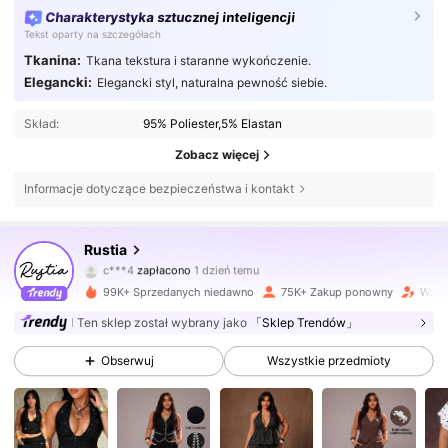
Charakterystyka sztucznej inteligencji
Tekst oparty na szczegółach
Tkanina:
Tkana tekstura i staranne wykończenie.
Elegancki:
Elegancki styl, naturalna pewność siebie.
Skład:
95% Poliester,5% Elastan
Zobacz więcej
Informacje dotyczące bezpieczeństwa i kontakt
67K Obserwujący
4,71
Rustia
c***4
zapłacono
1 dzień temu
s***9
zaobserwował(-a)
30 minut(y) temu
99K+ Sprzedanych niedawno
75K+ Zakup ponowny
Wzro
67K Obserwujący
4,71
Ten sklep został wybrany jako
「Sklep Trendów」
Obserwuj
Wszystkie przedmioty
67K Obserwujący
4,71
67K Obserwujący
4,71