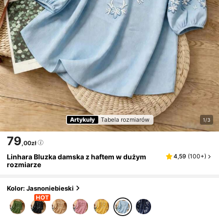
Artykuły
Tabela rozmiarów
1/3
79
,00zł
Linhara Bluzka damska z haftem w dużym
4,59
(
100+
)
rozmiarze
Kolor: Jasnoniebieski