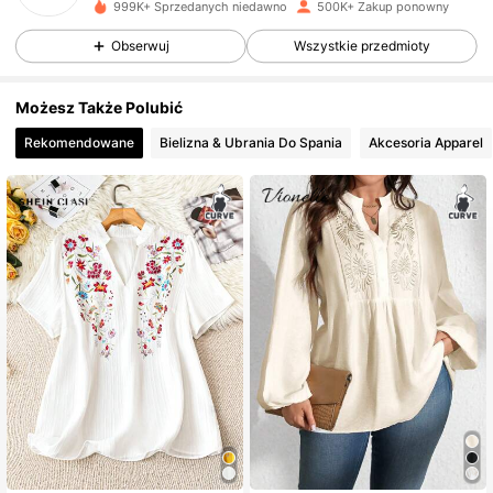
m***o
przegląda
999K+ Sprzedanych niedawno
500K+ Zakup ponowny
157K Obserwujący
4,79
Obserwuj
Wszystkie przedmioty
157K Obserwujący
4,79
Możesz Także Polubić
Rekomendowane
Bielizna & Ubrania Do Spania
Akcesoria Apparel
157K Obserwujący
4,79
157K Obserwujący
4,79
157K Obserwujący
4,79
157K Obserwujący
4,79
157K Obserwujący
4,79