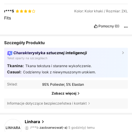
r***5
Kolor: Kolor khaki / Rozmiar: 2XL
Fits
Pomocny
(0)
Szczegóły Produktu
Charakterystyka sztucznej inteligencji
Tekst oparty na szczegółach
Tkanina:
Tkana tekstura i staranne wykończenie.
Casual:
Codzienny look z niewymuszonym urokiem.
Skład:
95% Poliester, 5% Elastan
Zobacz więcej
Informacje dotyczące bezpieczeństwa i kontakt
157K Obserwujący
4,79
Linhara
i***b
zaobserwował(-a)
5 godzin(y) temu