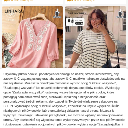
na guziki, na lato
bluzki boho, bluzki letnie damskie
w dużym rozmiarze, bluzki boho dl
a kobiet
Używamy plików cookie i podobnych technologii na naszej stronie internetowej, aby
zapewnić Ci żądaną usługę oraz aby zapewnić Ci możliwie najlepsze doświadczenie na
naszej stronie. Możesz w dowolnym momencie wybrać opcję "Odrzuć wszystko",
"Zaakceptuj wszystko" lub ustawić preferencje dotyczące plików cookie. Wybierając
Linhara Damska luźna koszula plus
SHEIN CURVE+
opcję "Zaakceptuj wszystko", ustawimy wszystkie opcjonalne pliki cookie, które
size na lato w stylu casual i minimal
74
pomagają nam analizować ruch, oferować ulepszoną funkcjonalność oraz
SHEIN CURVE+ Damski T-shir
NEW
,00zł
istycznym pastoralnym, z małym de
personalizować treści i reklamy, aby uzupełnić Twoje doświadczenie zakupowe na
t plus size w czarno-białe paski, as
77
koltem w serek, z bawełny, z hafte
,00zł
ymetryczny, letni, casualowy na co
SHEIN. Wybierając opcję "Odrzuć wszystko", zezwolisz na użycie wyłącznie ściśle
m rozmieszczonym, marszczonymi
dzień, z krótkim rękawem, luźny kr
niezbędnych plików cookie, które umożliwiają działanie naszej strony. Możesz je
mankietami, półrękawem, haftowan
ój, żakardowy, zakrywający biodra,
wyłączyć, zmieniając ustawienia przeglądarki, ale może to wpłynąć na funkcjonowanie
ymi rękawami typu lampion, różow
top wakacyjny
a, do codziennego noszenia
strony. Aby dowiedzieć się więcej na temat wykorzystywanych przez nas plików cookie
i dostosować ustawienia opcjonalnych plików cookie, wybierz opcję "Zarządzaj plikami