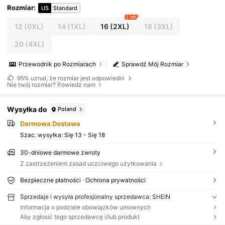
Rozmiar
:
US
Standard
1 left
12
(0XL)
14
(1XL)
16
(2XL)
18
(3XL)
20
(4XL)
Przewodnik po Rozmiarach
Sprawdź Mój Rozmiar
95%
uznał, że rozmiar jest odpowiedni
Nie twój rozmiar? Powiedz nam
Wysyłka do
Poland
Darmowa Dostawa
Szac. wysyłka:
Się 13 - Się 18
30-dniowe darmowe zwroty
Z zastrzeżeniem zasad uczciwego użytkowania
Bezpieczne płatności · Ochrona prywatności
Sprzedaje i wysyła profesjonalny sprzedawca: SHEIN
Informacja o podziale obowiązków umownych
Aby zgłosić tego sprzedawcę i/lub produkt