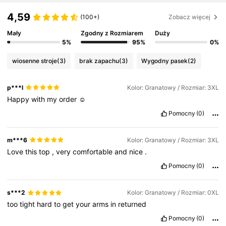
4,59
(100+)
Zobacz więcej
Mały
Zgodny z Rozmiarem
Duży
5%
95%
0%
wiosenne stroje
(3)
brak zapachu
(3)
Wygodny pasek
(2)
p***l
Kolor: Granatowy / Rozmiar: 3XL
Happy
with
my
order
☺️
Pomocny
(0)
m***6
Kolor: Granatowy / Rozmiar: 3XL
Love
this
top
,
very
comfortable
and
nice
.
Pomocny
(0)
s***2
Kolor: Granatowy / Rozmiar: 0XL
too
tight
hard
to
get
your
arms
in
returned
Pomocny
(0)