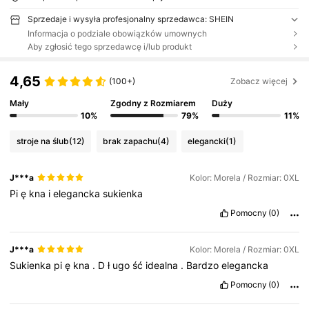
Sprzedaje i wysyła profesjonalny sprzedawca: SHEIN
Informacja o podziale obowiązków umownych
Aby zgłosić tego sprzedawcę i/lub produkt
4,65
(100+)
Zobacz więcej
Mały
Zgodny z Rozmiarem
Duży
10%
79%
11%
stroje na ślub
(12)
brak zapachu
(4)
elegancki
(1)
J***a
Kolor: Morela / Rozmiar: 0XL
Pi
ę
kna
i
elegancka
sukienka
Pomocny
(0)
J***a
Kolor: Morela / Rozmiar: 0XL
Sukienka
pi
ę
kna
.
D
ł
ugo
ść
idealna
.
Bardzo
elegancka
Pomocny
(0)