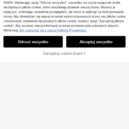
SHEIN. Wybierając opcję "Odrzuć wszystko", zezwolisz na użycie wyłącznie ściśle
niezbędnych plików cookie, które umożliwiają działanie naszej strony. Możesz je
wyłączyć, zmieniając ustawienia przeglądarki, ale może to wpłynąć na funkcjonowanie
strony. Aby dowiedzieć się więcej na temat wykorzystywanych przez nas plików cookie
i dostosować ustawienia opcjonalnych plików cookie, wybierz opcję "Zarządzaj plikami
cookie". Aby uzyskać więcej informacji na temat przetwarzania zebranych danych,
kliknij tutaj,
aby zapoznać się z naszą Polityką Prywatności.
Odrzuć wszystko
Akceptuj wszystko
DODAJ DO
Zarządzaj ciasteczkami
KUP TERAZ
KOSZYKA