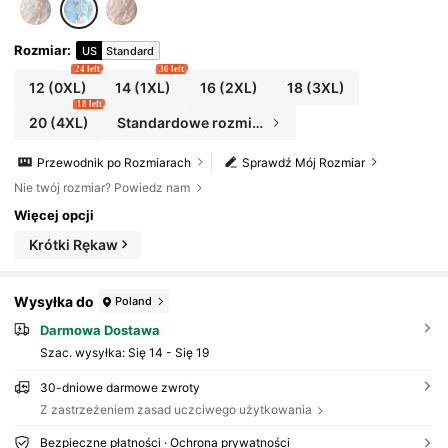
Rozmiar
:
US
Standard
24 left
30 left
12
(0XL)
14
(1XL)
16
(2XL)
18
(3XL)
18 left
20
(4XL)
Standardowe rozmiary
Przewodnik po Rozmiarach
Sprawdź Mój Rozmiar
Nie twój rozmiar? Powiedz nam
Więcej opcji
Krótki Rękaw
Wysyłka do
Poland
Darmowa Dostawa
Szac. wysyłka:
Się 14 - Się 19
30-dniowe darmowe zwroty
Z zastrzeżeniem zasad uczciwego użytkowania
Bezpieczne płatności · Ochrona prywatności