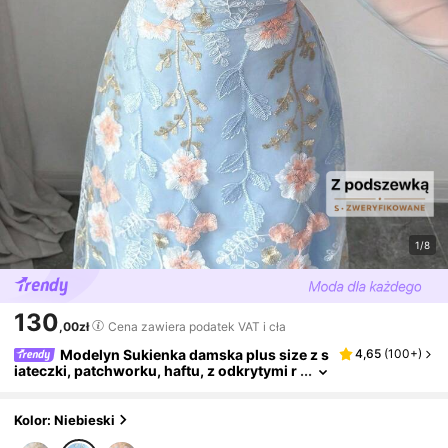
1/8
130
,00zł
Cena zawiera podatek VAT i cła
Modelyn Sukienka damska plus size z s
4,65
(
100+
)
iateczki, patchworku, haftu, z odkrytymi r
amionami i długim rękawem plisowana
Kolor: Niebieski