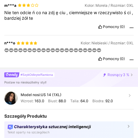
m***a
Kolor: Morela / Rozmiar: 0XL
Nie
ten
odcie
ń
co
na
zdj
ę
ciu
,
ciemniejsze
w
rzeczywisto
ś
ci
,
bardziej
żół
te
Pomocny
(0)
n***o
Kolor: Niebieski / Rozmiar: 0XL
😍😍😍😍😍😍😍😍😍😍😍😍😍😍😍😍😍😍😍😍😍
Pomocny
(0)
Rosnący
3 %
#SzykOdkryteRamiona
Postaw na nieskazitelny styl!
Model nosi:
US 14 (1XL)
Wzrost:
163.0
Biust:
88.0
Talia:
64.0
Biodra:
92.0
Szczegóły Produktu
Charakterystyka sztucznej inteligencji
Tekst oparty na szczegółach