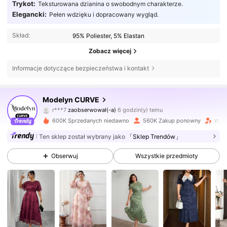
Trykot:
Teksturowana dzianina o swobodnym charakterze.
Elegancki:
Pełen wdzięku i dopracowany wygląd.
Skład:
95% Poliester, 5% Elastan
Zobacz więcej
Informacje dotyczące bezpieczeństwa i kontakt
320K Obserwujący
4,85
Modelyn CURVE
n***o
przegląda
320K Obserwujący
4,85
600K Sprzedanych niedawno
560K Zakup ponowny
Wzro
Ten sklep został wybrany jako
「Sklep Trendów」
320K Obserwujący
4,85
Obserwuj
Wszystkie przedmioty
320K Obserwujący
4,85
320K Obserwujący
4,85