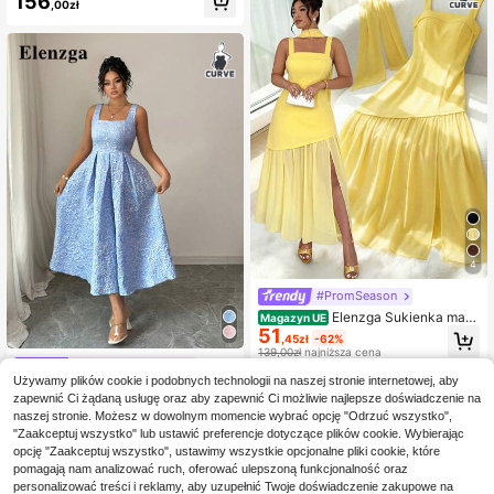
156
,00zł
warstwowa z falbanami, romantycz
na i elegancka
4
#PromSeason
Elenzga Sukienka maxi
Magazyn UE
51
damska w dużym rozmiarze z wyso
,45zł
-62%
kim rozcięciem, bez rękawów, w je
139,00zł
najniższa cena
dnolitym kolorze, długa, z szalikie
Elenzga CURVE
4-5 dni roboczych
m, odpowiednia do biura, na randk
Używamy plików cookie i podobnych technologii na naszej stronie internetowej, aby
Elenzga Elegancka, sw
Magazyn UE
ę, na co dzień, na wiosnę/lato
zapewnić Ci żądaną usługę oraz aby zapewnić Ci możliwie najlepsze doświadczenie na
obodna, wakacyjna sukienka dams
123
,49zł
naszej stronie. Możesz w dowolnym momencie wybrać opcję "Odrzuć wszystko",
ka w dużym rozmiarze z kwadrato
wym dekoltem i ramiączkami typu s
"Zaakceptuj wszystko" lub ustawić preferencje dotyczące plików cookie. Wybierając
4-5 dni roboczych
paghetti, wyszczuplająca talię, dłu
opcję "Zaakceptuj wszystko", ustawimy wszystkie opcjonalne pliki cookie, które
ga, niebieska, swobodna, różowa, ż
pomagają nam analizować ruch, oferować ulepszoną funkcjonalność oraz
akardowa
personalizować treści i reklamy, aby uzupełnić Twoje doświadczenie zakupowe na