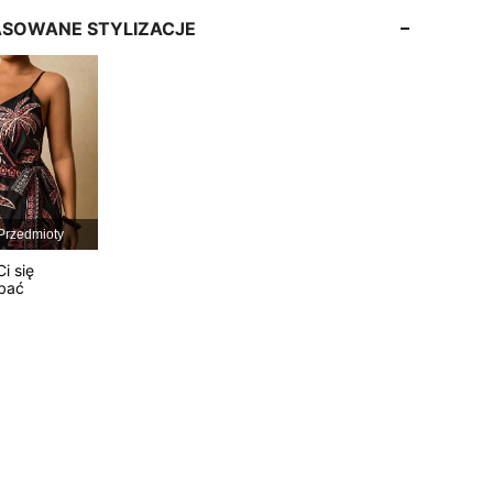
SOWANE STYLIZACJE
4,77
2.2K
217K
4,77
2.2K
217K
4,77
2.2K
217K
Przedmioty
4,77
2.2K
217K
i się
bać
4,77
2.2K
217K