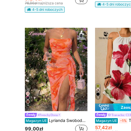
76,00zł
najniższa cena
4-5 dni roboczyc
4-5 dni roboczych
9
16
Zaos
#FrenchyDress
Travachic C
Lyrianda Swobodna, elegancka, minimalistyczna sukienka midi z francuskimi plisami i kwiatowym wzorem w kwiaty, z asymetrycznym dołem i bez ramiączek, pomarańczowa, letnia, w dużych rozmiarach
Travachic Plus Size Bezrękawnik z pe
Magazyn UE
Magazyn UE
-1%
57,42zł
99,00zł