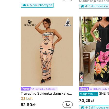
58,00zł
najniższa ce
4-5 dni roboczych
4-5 dni roboczyc
Travachic CURVE
SHEIN Lady
Travachic Sukienka damska w dużym rozmiarze z tropikalnym nadrukiem bez ramiączek, rozciągliwa dzianinowa długa sukienka na letnie wakacje
SHEIN Lady Sukienka na ramiączkach
Magazyn UE
33 Left
70,29zł
52,80zł
4-5 dni roboczyc