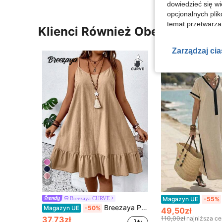
dowiedzieć się w
opcjonalnych plik
temat przetwarzan
Klienci Również Obejrzeli
Zarządzaj ci
25
Breezaya CURVE
Magazyn UE
-55%
Breezaya Plus Size Kobiety Lato Swobodny Styl Wakacyjny Jednolity Kolor Falbana U dołu Luźna Sukienka na Ramiączkach Sukienka z Czystej Bawełny Damskie Sukienki Na Co Dzień Dla Kobiet Letnie Sukienki Damskie Sukienka Zanzea Dla Kobiet
Magazyn UE
-50%
49,50zł
37,73zł
110,00zł
najniższa c