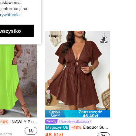
 ustawienia
j informacji na
rywatności.
wszystko
4
Zaoszczędź
46,49zł
INAWLY Plus Size Jednolity Kolor Wakacyjna Sukienka Casualowa Z Zakrzywionym Dółem Maxi Strój Damski
#PrzewiewnaBawełna
-50%
Elaquor Sukienka w dużym rozmiarze, swobodna, wakacyjna, teksturowana, z falbaniastymi rękawami, dekoltem w serek i wiązaniem w talii
Magazyn UE
-48%
za cena
48,51zł