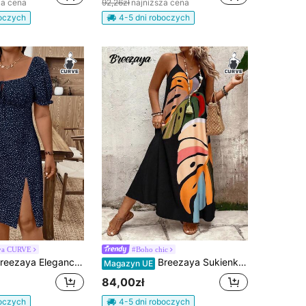
za cena
92,26zł
najniższa cena
boczych
4-5 dni roboczych
ya CURVE
#Boho chic
ncka sukienka wakacyjna plus size z kwadratowym dekoltem, wiązaniem w talii, krótkimi bufiastymi rękawami i długością do kolan, w drobny kwiatowy wzór, letnia sukienka na wakacje
Breezaya Sukienka damska Plus Size Boho Loose Fit z kwiatowym i liściastym nadrukiem, na ramiączkach typu spaghetti, na lato
Magazyn UE
84,00zł
boczych
4-5 dni roboczych