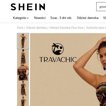
gniot
Use up 
Kategorie
Nowości
Szac. 3 dni rob.
Odzież damska
S
Dom
Odzież damska
Odzież Damska Plus Size
Sukienki plus 
/
/
/