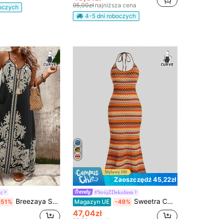
95,00zł
najniższa cena
boczych
4-5 dni roboczych
Zaoszczędź 45,22zł
ic
#StrójZDekoltem
Breezaya Sukienka damska na co dzień, luźna, z nadrukiem kwiatowym, w dużych rozmiarach, odpowiednia do noszenia na co dzień i na święta
Sweetra CURVE Styl boho wakacje plaża lato vintage kobiety dzianina sukienka na ramiączkach
-51%
Magazyn UE
-49%
47,04zł