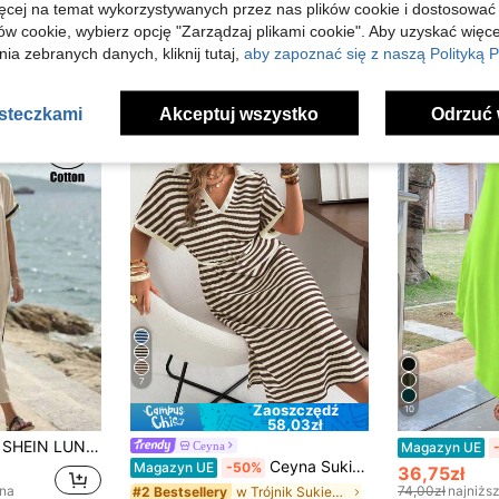
ięcej na temat wykorzystywanych przez nas plików cookie i dostosować
ów cookie, wybierz opcję "Zarządzaj plikami cookie". Aby uzyskać więce
ia zebranych danych, kliknij tutaj,
aby zapoznać się z naszą Polityką P
asteczkami
Akceptuj wszystko
Odrzuć 
7
Zaoszczędź
10
58,03zł
SHEIN LUNE CURVE Damska sukienka casual na wakacje wiosna/lato w dużym rozmiarze, z bawełny tkanej, gładka, z kontrastowym dekoltem w serek i kieszenią
Ceyna
Magazyn UE
Ceyna Sukienka dzianinowa w paski, w dużym rozmiarze, z krótkim rękawem, idealna na wiosnę i lato
Magazyn UE
-50%
36,75zł
ena
74,00zł
najniżs
w Trójnik Sukienki w dużych rozmiarach
#2 Bestsellery