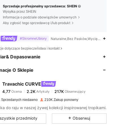
Sprzedaje profesjonalny sprzedawca: SHEIN
Wysyłka przez SHEIN
Informacja o podziale obowiązków umownych
Aby zgłosić tego sprzedawcę i/lub produkt
#SkromneUbiory
Naturalne,Bez Pasków,Wycięcie,Bez Pleców,Od
cje dotyczące bezpieczeństwa i kontakt
4,77
2.2K
217K
iar& Dopasowanie
macje O Sklepie
4,77
2.2K
217K
Travachic CURVE
4,77
2.2K
217K
Ocena
Artykuły
Obserwujący
m***e
zapłacono
1 dzień temu
 Sprzedanych niedawno
210K Zakup ponowny
4,77
2.2K
217K
ka do raju w naszej żywej kolekcji inspirowanej tropikami.
szystkie przedmioty
Obserwuj
4,77
2.2K
217K