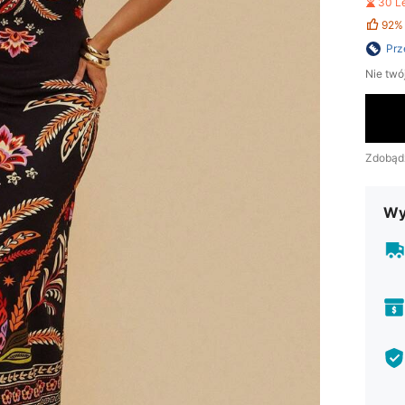
30 L
92%
Prz
Nie twó
Zdobąd
Wy