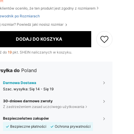
eft
klientów oceniło, że ten produkt jest zgodny z rozmiarem
ewodnik po Rozmiarach
j rozmiar? Powiedz jaki nosisz rozmiar
DODAJ DO KOSZYKA
ź do
19
pkt. SHEIN naliczanych w koszyku.
syłka do
Poland
Darmowa Dostawa
Szac. wysyłka:
Się 14 - Się 19
30-dniowe darmowe zwroty
Z zastrzeżeniem zasad uczciwego użytkowania
Bezpieczeństwo zakupów
Bezpieczne płatności
Ochrona prywatności