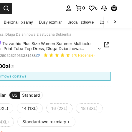
0
0
duj. Press Enter to select.
Bielizna i piżamy
Duży rozmiar
Uroda i zdrowie
Dzieci
Buty
D
ess, Długa Dzianinowa Elastyczna Sukienka
Travachic Plus Size Women Summer Multicolor
al Print Tuba Top Dress, Długa Dzianinowa
czna Sukienka
z25052621953381488
(76 Recenzje)
00zł
ICE AND AVAILABILITY
rmowa dostawa
iar
US
Standard
(0XL)
14 (1XL)
16 (2XL)
18 (3XL)
Standardowe rozmiary
(4XL)