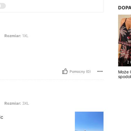
DOPA
: 1XL
Rozmiar:
1XL
2 
Pomocny (0)
Może C
spodo
r: 3XL
Rozmiar:
3XL
ic