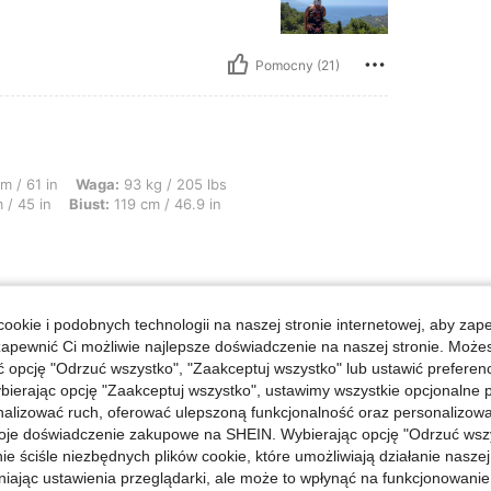
Pomocny (21)
: 93 kg / 205 lbs, Kształt ciała: Jabłko, Biodra: 120 cm / 47 in, Talia: 115 cm / 
m / 61 in
Waga:
93 kg / 205 lbs
 / 45 in
Biust:
119 cm / 46.9 in
ookie i podobnych technologii na naszej stronie internetowej, aby zap
zapewnić Ci możliwie najlepsze doświadczenie na naszej stronie. Moż
opcję "Odrzuć wszystko", "Zaakceptuj wszystko" lub ustawić preferen
Pomocny (1)
bierając opcję "Zaakceptuj wszystko", ustawimy wszystkie opcjonalne pl
lizować ruch, oferować ulepszoną funkcjonalność oraz personalizować 
j Opinii
oje doświadczenie zakupowe na SHEIN. Wybierając opcję "Odrzuć wszy
ie ściśle niezbędnych plików cookie, które umożliwiają działanie nasze
niając ustawienia przeglądarki, ale może to wpłynąć na funkcjonowanie