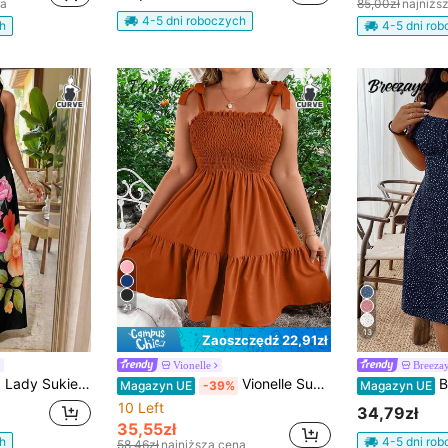
na
85,00zł
najniżs
4-5 dni roboczych
h
4-5 dni ro
21
13
Zaoszczędź 22,91zł
Vionelle
Breeza
 z dekoltem w serek w kwiatowy wzór, rozmiar plus size, wakacyjna
Vionelle Sukienka plisowana w jednolitym kolorze, w dużych rozmiarach, na randki i wyjścia
Breezaya Elega
Magazyn UE
-39%
Magazyn UE
10 Left
34,79zł
35,55zł
h
4-5 dni ro
58,46zł
najniższa cena