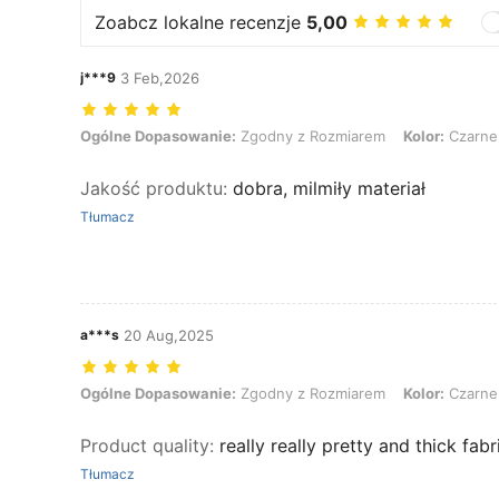
Zoabcz lokalne recenzje
5,00
j***9
3 Feb,2026
Ogólne Dopasowanie: Zgodny z Rozmiarem, Kolor: Czarne, Rozmiar
Ogólne Dopasowanie:
Zgodny z Rozmiarem
Kolor:
Czarne
Jakość produktu
:
dobra, milmiły materiał
Tłumacz
a***s
20 Aug,2025
Ogólne Dopasowanie: Zgodny z Rozmiarem, Kolor: Czarne, Rozmia
Ogólne Dopasowanie:
Zgodny z Rozmiarem
Kolor:
Czarne
Product quality
:
really really pretty and thick fabr
Tłumacz