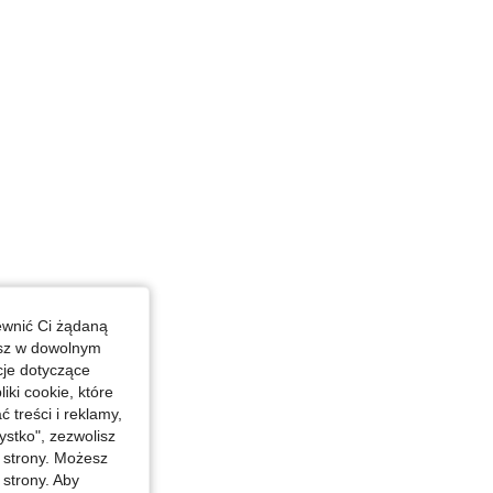
45 in, Biust: 119 cm / 46.9 in, Kolor: Czarne, Rozmiar: 1XL
ewnić Ci żądaną
esz w dowolnym
cje dotyczące
iki cookie, które
treści i reklamy,
stko", zezwolisz
j strony. Możesz
 strony. Aby