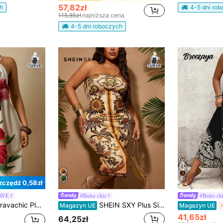
57,82zł
h
4-5 dni ro
115,85zł
najniższa cena
4-5 dni roboczych
37
zczędź 0,58zł
URVE
#Boho chic
#Boho ch
łnym nadrukiem Sukienka letnia z halterem Sukienka na ukończenie szkoły Sukienka Derby Tropikalny wzór Letnie stroje dla kobiet Stroje wakacyjne Damskie stroje na koncert country Stroje rave Stroje na koncert festiwalowy dla kobiet Strój na ukończenie szkoły Europejskie letnie stroje Nashville Wakacje na plaży Tropikalne wakacje
SHEIN SXY Plus Size Women Wiosna i Lato Elegancka Seksowna Kwiatowa Botaniczna Nadrukowana Totemiczna Wzór Bodycon Slim-Fit Sukienka Tuba, Nadaje Się Do Codziennego Noszenia
Magazyn UE
Magazyn UE
41,65zł
64,25zł