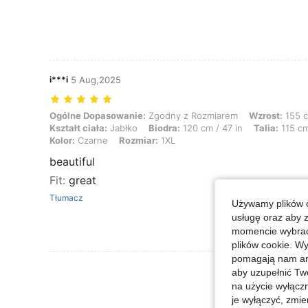
i***i
5 Aug,2025
Ogólne Dopasowanie: Zgodny z Rozmiarem, Wzrost: 155 cm / 61 in, Waga
Ogólne Dopasowanie:
Zgodny z Rozmiarem
Wzrost:
155 c
Kształt ciała:
Jabłko
Biodra:
120 cm / 47 in
Talia:
115 cm
Kolor:
Czarne
Rozmiar:
1XL
beautiful
Fit
:
great
Tłumacz
Używamy plików c
usługę oraz aby 
momencie wybrać 
plików cookie. Wy
pomagają nam ana
Zobacz Więce
aby uzupełnić Tw
na użycie wyłączn
je wyłączyć, zmie