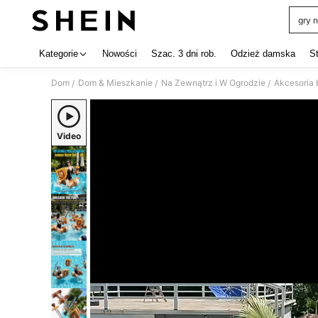
gry 
Use up 
Kategorie
Nowości
Szac. 3 dni rob.
Odzież damska
S
Dom
Dom & Mieszkanie
Na Zewnątrz i W Ogrodzie
Akcesoria
/
/
/
Video