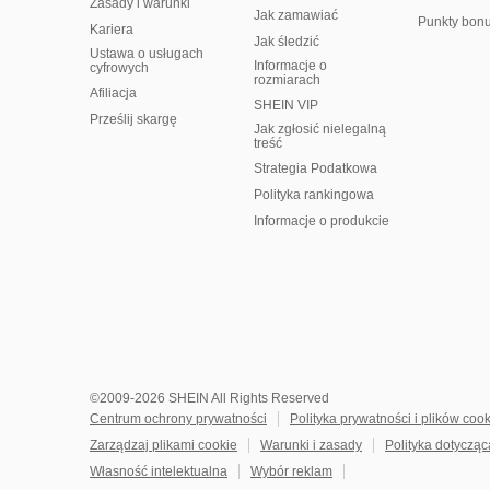
Zasady i warunki
Jak zamawiać
Punkty bon
Kariera
Jak śledzić
Ustawa o usługach
Informacje o
cyfrowych
rozmiarach
Afiliacja
SHEIN VIP
Prześlij skargę
Jak zgłosić nielegalną
treść
Strategia Podatkowa
Polityka rankingowa
Informacje o produkcie
©2009-2026 SHEIN All Rights Reserved
Centrum ochrony prywatności
Polityka prywatności i plików coo
Zarządzaj plikami cookie
Warunki i zasady
Polityka dotycząc
Własność intelektualna
Wybór reklam