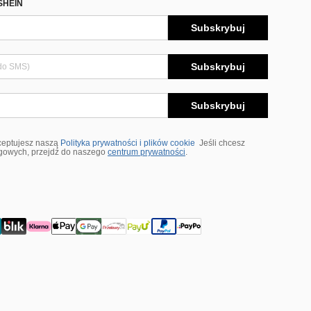
SHEIN
Subskrybuj
Subskrybuj
Subskrybuj
ceptujesz naszą
Polityka prywatności i plików cookie
Jeśli chcesz
ngowych, przejdź do naszego
centrum prywatności
.