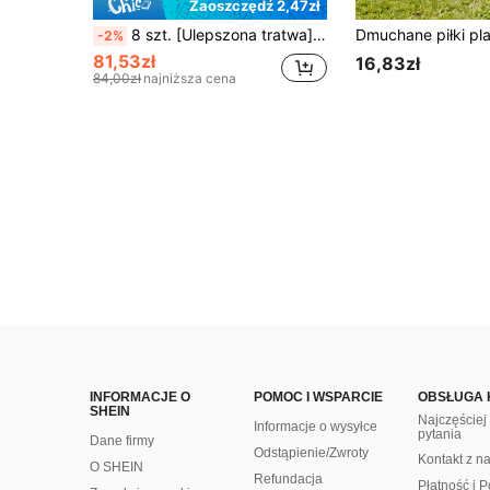
Zaoszczędź 2,47zł
8 szt. [Ulepszona tratwa] Gigantyczna nadmuchiwana tratwa bojowa do gry w basenie dla 4 graczy, rodzinna pływająca gra bojowa, impreza przy basenie, plaża, letnie artykuły sportowe na świeżym powietrzu
-2%
81,53zł
16,83zł
84,00zł
najniższa cena
INFORMACJE O
POMOC I WSPARCIE
OBSŁUGA 
SHEIN
Najczęście
Informacje o wysyłce
pytania
Dane firmy
Odstąpienie/Zwroty
Kontakt z n
O SHEIN
Refundacja
Płatność i P