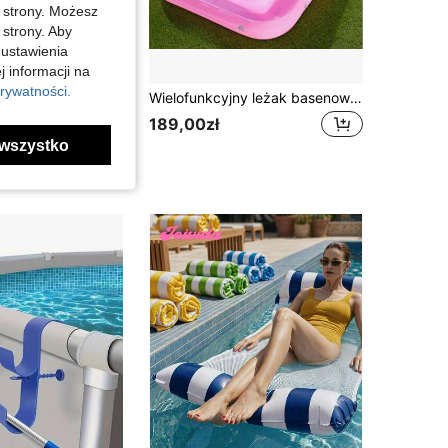
j strony. Możesz
 strony. Aby
 ustawienia
j informacji na
rywatności.
Wodoodporna torba na telefon, sprzęt do pływania, sprzęt do nurkowania, sprzęt outdoorowy, wodoodporne etui na telefon, wodoodporny pokrowiec na telefon z sznurkiem, odpowiedni dla 16/15/14/13/12 Pro Max (do 8,3 cala), niezbędna wodoodporna torba na telefon na wakacje, plażę, basen, kajaki, rejsy
Wielofunkcyjny leżak basenowy z odchylaniem, tropikalnym nadrukiem i uchwytem na kubek, letni akcesorium do relaksu w ogrodzie i chłodzenia w wodzie dla dorosłych, niepryskająca pływająca mata/leżak, amfibijny nadmuchiwany fotel, pływająca podkładka do opalania, wodny fotel do odpoczynku, na ceremonię ukończenia studiów, wygodne leżenie na płasko, odporny na stres, trwały, antypoślizgowa tekstura, stabilny, przenośny do przechowywania, odpowiedni na imprezę basenową, wakacje na plaży, opalanie i inne, szybko nadmuchiwana pływająca mata
w Inne akcesoria basenowe
189,00zł
wszystko