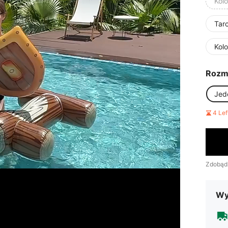
Kol
Tar
Kol
Rozm
Jed
4 Le
Zdobąd
Wy