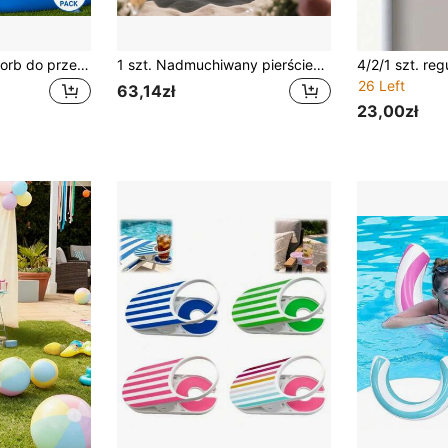
2 szt. siatkowych torb do przechowywania przy basenie (1 duża torba z białym wykończeniem + 1 mała torba z niebieskim wykończeniem), wiszące torby do przechowywania przy basenie, zestaw torb do przechowywania do basenu, organizer na zabawki, wisząca torba siatkowa, oszczędzająca miejsce, łatwa do czyszczenia, wielofunkcyjna wisząca torba do przechowywania z uchwytem, siatkowa torba z haczykiem, na zabawki i dmuchańce, pożegnaj się z bałaganem
1 szt. Nadmuchiwany pierścień do pływania w kształcie diamentu - PVC, bardzo odpowiedni dla dorosłych, na imprezę przy basenie i plażę, prezent na wieczór panieński, dekoracja ślubna
26 Left
63,14zł
23,00zł