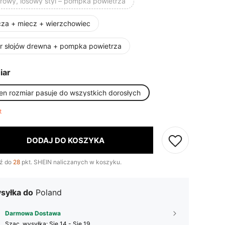
orowy, losowy styl – pompka powietrza
cza + miecz + wierzchowiec
or słojów drewna + pompka powietrza
iar
en rozmiar pasuje do wszystkich dorosłych
ft
DODAJ DO KOSZYKA
ź do
28
pkt. SHEIN naliczanych w koszyku.
syłka do
Poland
Darmowa Dostawa
Szac. wysyłka:
Się 14 - Się 19