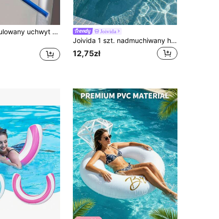
4/2/1 szt. regulowany uchwyt na drążek do basenu, wspornik na rurę basenową, podwójny hak do kosza do przechowywania akcesoriów basenowych i wieszania ubrań, idealny do basenów naziemnych, zawiera akcesoria na siatkę i szczotkę do basenu, akcesoria do basenu | regulowany wspornik | plastikowa konstrukcja, uchwyt na drążek do basenu, regulowany hak zewnętrzny do basenu – trwały plastik do basenów naziemnych – i niezawodne akcesoria do basenu, akcesoria basenowe
Joivida
Joivida 1 szt. nadmuchiwany hamak basenowy z siateczką – leżak dla dorosłych w paski, odpowiedni na wakacje, imprezy i relaks, dostępny w kolorze różowym, żółtym, białym, zielonym, niebieskim i innych, hamak ogrodowy, niezbędny na plaży i basenie, idealny do fotografii
12,75zł