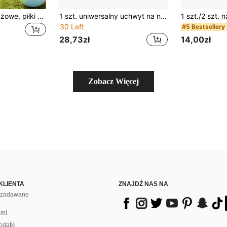
Dmuchane piłki plażowe, piłki wodne, estetyczne dmuchane piłki z PVC. Jasne dmuchane piłki z PVC, zaprojektowane do dekoracji imprez, przyjęć na trawniku, pływania na plaży i gier wodnych.
1 szt. uniwersalny uchwyt na napój do przypięcia, do krawędzi stołu, odpowiedni do stołów i krzeseł, regulowany zacisk z antypoślizgowym silikonem, na plażę, camping i do biura
30 Left
#5 Bestsellery
28,73zł
14,00zł
Zobacz Więcej
KLIENTA
ZNAJDŹ NAS NA
j zadawane
ami
odatki