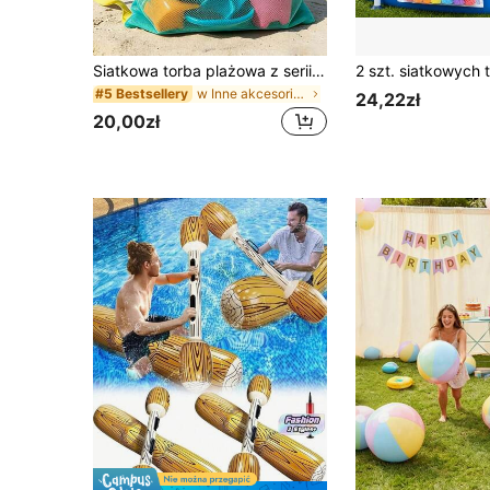
Siatkowa torba plażowa z serii Shell z zamkiem błyskawicznym i regulowanym paskiem na ramię, urocza torba tote na plażę, odpowiednia do zbierania muszli, zabawek plażowych i akcesoriów do pływania, organizer do przechowywania zabawek, niezbędnik na rejs i camping, urocza letnia torba plażowa, prezent wakacyjny
w Inne akcesoria basenowe
#5 Bestsellery
24,22zł
20,00zł