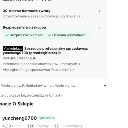
30-dniowe darmowe zwroty
Z zastrzeżeniem zasad uczciwego użytkowania
Bezpieczeństwo zakupów
Bezpieczne płatności
Ochrona prywatności
Sprzedaje profesjonalny sprzedawca:
Marketplace
yuncheng9700 (przedsiębiorca)
Wysyłka przez SHEIN
Informacja o podziale obowiązków umownych
Aby zgłosić tego sprzedawcę i/lub produkt
Wiele stylów,Polichlorków winylu,Wiele stylów
4,39
126
321
cje dotyczące bezpieczeństwa i kontakt
macje O Sklepie
4,39
126
321
yuncheng9700
Sprzedawca
4,39
126
321
Ocena
Artykuły
Obserwujący