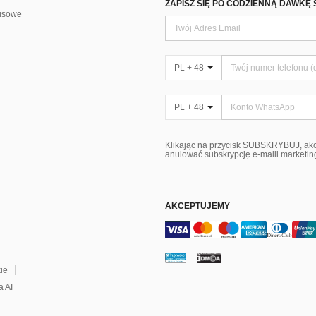
ZAPISZ SIĘ PO CODZIENNĄ DAWKĘ 
usowe
PL + 48
PL + 48
Klikając na przycisk SUBSKRYBUJ, ak
anulować subskrypcję e-maili marketi
AKCEPTUJEMY
kie
a AI