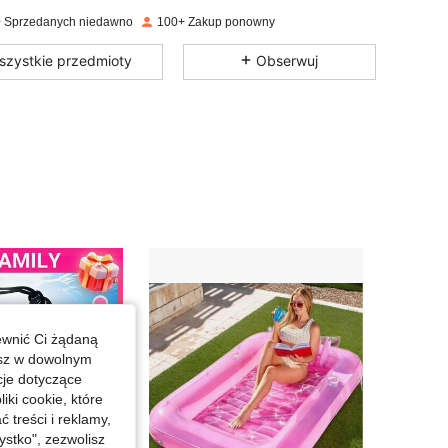
 Sprzedanych niedawno
100+ Zakup ponowny
4,39
126
321
szystkie przedmioty
Obserwuj
4,39
126
321
4,39
126
321
4,39
126
321
4,39
126
321
ewnić Ci żądaną
4,39
126
321
esz w dowolnym
cje dotyczące
iki cookie, które
4,39
126
321
treści i reklamy,
stko", zezwolisz