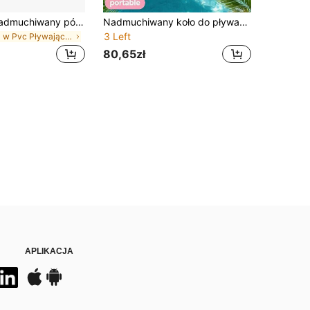
1 szt./2 szt. nadmuchiwany półkolisty U-kształtny pływak do pływania w kształcie cukierka, pogrubiony pasiakowy zakrzywiony pływak PVC, na imprezę basenową i zabawę na plaży
Nadmuchiwany koło do pływania, nadmuchiwany koło do pływania z PVC, uniseks pływak pod pachę, biały z przezroczystym brokatem, koło do pływania w kształcie diamentu, odpowiednie do letnich sportów wodnych, imprez basenowych, imprez plażowych, basenów, plaż, koło do pływania na letnie wakacje
3 Left
w Pvc Pływające materace do basenu
80,65zł
APLIKACJA