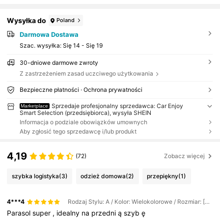
Wysyłka do
Poland
Darmowa Dostawa
Szac. wysyłka:
Się 14 - Się 19
30-dniowe darmowe zwroty
Z zastrzeżeniem zasad uczciwego użytkowania
Bezpieczne płatności · Ochrona prywatności
Sprzedaje profesjonalny sprzedawca: Car Enjoy
Marketplace
Smart Selection (przedsiębiorca), wysyła SHEIN
Informacja o podziale obowiązków umownych
Aby zgłosić tego sprzedawcę i/lub produkt
4,19
(72)
Zobacz więcej
szybka logistyka
(3)
odzież domowa
(2)
przepiękny
(1)
4***4
Rodzaj Stylu: A / Kolor: Wielokolorowe / Rozmiar: [Wersja tytanowo-srebrna] Parasol przeciwsłoneczny UPF200+ (90% izolacji cieplnej)
Parasol
super
,
idealny
na
przedni
ą
szyb
ę