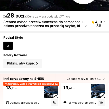
1/11
28
,00zł
Od
Cena zawiera podatek VAT i cła
Srebrna osłona przeciwsłoneczna do samochodu –
4,19
osłona przeciwsłoneczna na przednią szybę, bl
(72)
okująca ciepło i promieniowanie UV, składana k
onstrukcja ułatwiająca przechowywanie – pasuje do
wszystkich pojazdów – idealna na lato i upały – idea
Rodzaj Stylu
lny prezent dla właścicieli samochodów
A
Kolor / Rozmiar
Kliknij, aby kupić
Inni sprzedawcy na SHEIN
Zobacz wszystkich 6 sprzedających
Najniższy wśród wszystkich sprzedawców
13
13
,51zł
,92zł
DomesticThreadsBoutique
Tail Waggers' Emporium