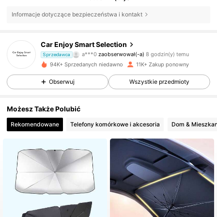
Informacje dotyczące bezpieczeństwa i kontakt
1.6K Obserwujący
4,75
Car Enjoy Smart Selection
a***0
zaobserwował(-a)
8 godzin(y) temu
Sprzedawca
S***a
przegląda
94K+ Sprzedanych niedawno
11K+ Zakup ponowny
1.6K Obserwujący
4,75
Obserwuj
Wszystkie przedmioty
1.6K Obserwujący
4,75
Możesz Także Polubić
Rekomendowane
Telefony komórkowe i akcesoria
Dom & Mieszka
1.6K Obserwujący
4,75
1.6K Obserwujący
4,75
1.6K Obserwujący
4,75