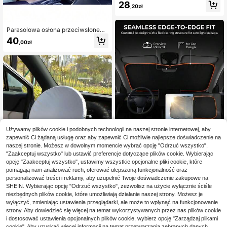
28
wek, zapewniające prywatność w s
,20zł
amochodzie, zaciemniające, rozmi
ar 20*12,2 cala
Parasolowa osłona przeciwsłonecz
na na przednią szybę samochodu,
40
,00zł
ochrona UV, składana mata termoiz
olacyjna, 140*80cm
Używamy plików cookie i podobnych technologii na naszej stronie internetowej, aby
Osłona przeciwsłoneczna na przed
zapewnić Ci żądaną usługę oraz aby zapewnić Ci możliwie najlepsze doświadczenie na
nią szybę samochodu z wygodnym
16 Left
naszej stronie. Możesz w dowolnym momencie wybrać opcję "Odrzuć wszystko",
systemem przechowywania, bez k
"Zaakceptuj wszystko" lub ustawić preferencje dotyczące plików cookie. Wybierając
33
onieczności wiercenia przy montaż
,88zł
opcję "Zaakceptuj wszystko", ustawimy wszystkie opcjonalne pliki cookie, które
u, idealnie dopasowana, wykonana
pomagają nam analizować ruch, oferować ulepszoną funkcjonalność oraz
z gęstej tkaniny osłonowej z powło
1/2 szt. osłona przeciwsłoneczna n
ką odblaskową
a kierownicę z tkaniny powlekanej
personalizować treści i reklamy, aby uzupełnić Twoje doświadczenie zakupowe na
15
,92zł
srebrem, 42 cm, uniwersalna osłona
SHEIN. Wybierając opcję "Odrzuć wszystko", zezwolisz na użycie wyłącznie ściśle
termoizolacyjna do samochodu, de
niezbędnych plików cookie, które umożliwiają działanie naszej strony. Możesz je
dykowana osłona na kierownicę, sil
wyłączyć, zmieniając ustawienia przeglądarki, ale może to wpłynąć na funkcjonowanie
nie odblaskowa, łatwa w użyciu i c
strony. Aby dowiedzieć się więcej na temat wykorzystywanych przez nas plików cookie
hłodna w dotyku
i dostosować ustawienia opcjonalnych plików cookie, wybierz opcję "Zarządzaj plikami
cookie". Aby uzyskać więcej informacji na temat przetwarzania zebranych danych,