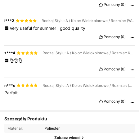
Pomocny
(0)
i***2
Rodzaj Stylu: A / Kolor: Wielokolorowe / Rozmiar: [Wersja tytanowo-srebrna] Parasol przeciwsłoneczny UPF200+ (90% izolacji cieplnej)
Very
useful
for
summer
,
good
quality
Pomocny
(0)
z***4
Rodzaj Stylu: A / Kolor: Wielokolorowe / Rozmiar: Kwadratowy, bardzo dobrze izolowany parasol przeciwsłoneczny (nie parasol)
👌👌👌
Pomocny
(0)
n***e
Rodzaj Stylu: A / Kolor: Wielokolorowe / Rozmiar: [Wersja tytanowo-srebrna] Parasol przeciwsłoneczny UPF200+ (90% izolacji cieplnej)
Parfait
Pomocny
(0)
Szczegóły Produktu
Materiał:
Poliester
Zobacz więcej