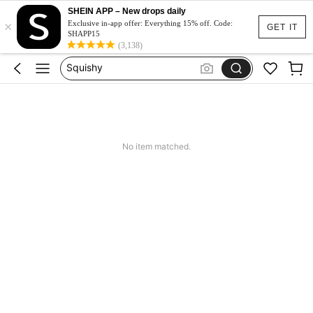
Spódniczka Festiwal
SHEIN APP – New drops daily
×
Dluga Letnia Sukienka
Exclusive in-app offer: Everything 15% off. Code:
GET IT
SHAPP15
Squishy
(3,138)
Set 2 Piece Set Women
Skirts For Women
Spódniczka Festiwal
Dluga Letnia Sukienka
No item matched.