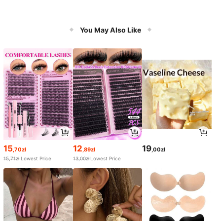
You May Also Like
15
12
19
,70zł
,89zł
,00zł
15,71zł
Lowest Price
13,00zł
Lowest Price