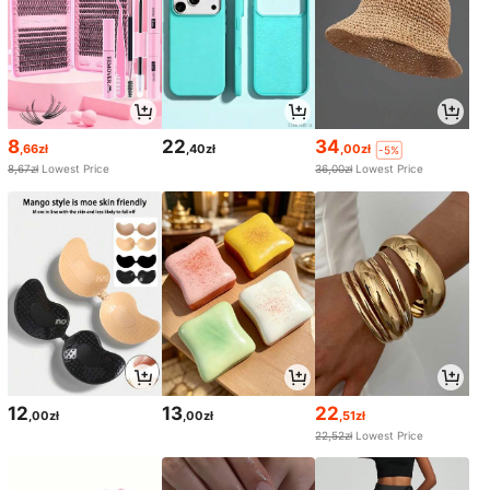
8
22
34
,66zł
,40zł
,00zł
-5%
8,67zł
Lowest Price
36,00zł
Lowest Price
12
13
22
,00zł
,00zł
,51zł
22,52zł
Lowest Price