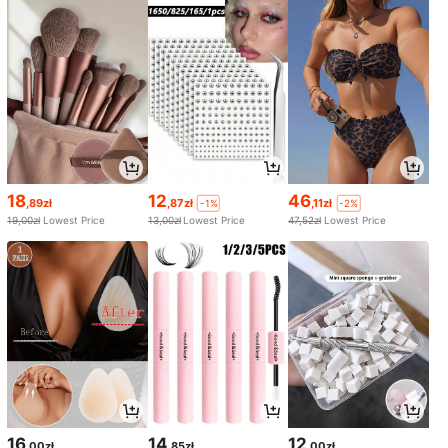
18
12
46
,89zł
,87zł
,11zł
-1%
-2%
19,00zł
Lowest Price
13,00zł
Lowest Price
47,52zł
Lowest Price
16
14
12
,00zł
,85zł
,00zł