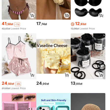
41
17
12
,58zł
,74zł
,93zł
-1%
42,00zł
Lowest Price
12,96zł
Lowest Price
24
24
13
,50zł
,00zł
,00zł
-9%
27,00zł
Lowest Price