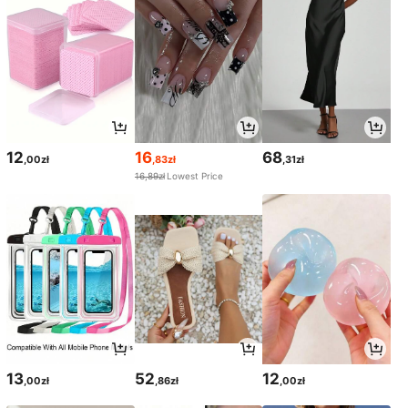
12
16
68
,00zł
,83zł
,31zł
16,89zł
Lowest Price
13
52
12
,00zł
,86zł
,00zł