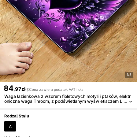
1/8
84
,97zł
Cena zawiera podatek VAT i cła
Waga łazienkowa z wzorem fioletowych motyli i ptaków, elektr
oniczna waga Throom, z podświetlanym wyświetlaczem L
ED, wysoka precyzja, maksymalna nośność 400 lbs/180 k
g
Rodzaj Stylu
A