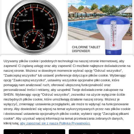
wierząt, przenośna drewniana kons
uicyjny odczyt, uniwersalne akces
trukcja
orium basenowe do użytku domow
ego i zewnętrznego, odpowiedni do
basenów krytych i odkrytych, SPA,
jacuzzi, stawów krajobrazowych, a
kwariów, wanien kąpielowych, zew
nętrznych instalacji wodnych, spec
jalistyczne narzędzie do pomiaru te
mperatury do konserwacji basenu,
pływający monitor temperatury wo
dy, akcesoria do pomiaru temperatu
ry dla domowych instalacji wodnyc
h w ogrodzie, odporny na zużycie i
trwały do długotrwałego użytku, pr
Używamy plików cookie i podobnych technologii na naszej stronie internetowej, aby
osta obsługa bez ładowania, prakty
1 szt. 6,7 cm bimetaliczny termohigr
Pływający termometr i dozownik ch
czne narzędzie do otoczenia basen
zapewnić Ci żądaną usługę oraz aby zapewnić Ci możliwie najlepsze doświadczenie na
ometr ze stali nierdzewnej z czarną
emii do basenu 2 w 1 z regulowany
24 Left
11 Left
u, sprzęt do pomiaru temperatury w
naszej stronie. Możesz w dowolnym momencie wybrać opcję "Odrzuć wszystko",
tarczą, wysokiej precyzji, bezbater
m pierścieniem dawkowania, pasuj
35
26
ody w wielu scenariuszach
yjny, do pomiaru temperatury i wilg
e do tabletek chloru o powolnym u
"Zaakceptuj wszystko" lub ustawić preferencje dotyczące plików cookie. Wybierając
,88zł
,51zł
otności w pomieszczeniach, do do
walnianiu 1,5 cala, precyzyjny pływ
opcję "Zaakceptuj wszystko", ustawimy wszystkie opcjonalne pliki cookie, które
mu, magazynu i zastosowań przem
ający wskaźnik temperatury wody
pomagają nam analizować ruch, oferować ulepszoną funkcjonalność oraz
ysłowych, odporny na wilgoć, okrą
z czytelnym odczytem, narzędzie d
personalizować treści i reklamy, aby uzupełnić Twoje doświadczenie zakupowe na
gły, montowany na ścianie, odpowi
o monitorowania temperatury wody
SHEIN. Wybierając opcję "Odrzuć wszystko", zezwolisz na użycie wyłącznie ściśle
edni do warsztatu, piwnicy i gabine
do basenu domowego, SPA i jacuzz
niezbędnych plików cookie, które umożliwiają działanie naszej strony. Możesz je
tu, na wszystkie pory roku, uniwers
i
wyłączyć, zmieniając ustawienia przeglądarki, ale może to wpłynąć na funkcjonowanie
alny termometr samochodowy
strony. Aby dowiedzieć się więcej na temat wykorzystywanych przez nas plików cookie
i dostosować ustawienia opcjonalnych plików cookie, wybierz opcję "Zarządzaj plikami
cookie". Aby uzyskać więcej informacji na temat przetwarzania zebranych danych,
kliknij tutaj,
aby zapoznać się z naszą Polityką Prywatności.