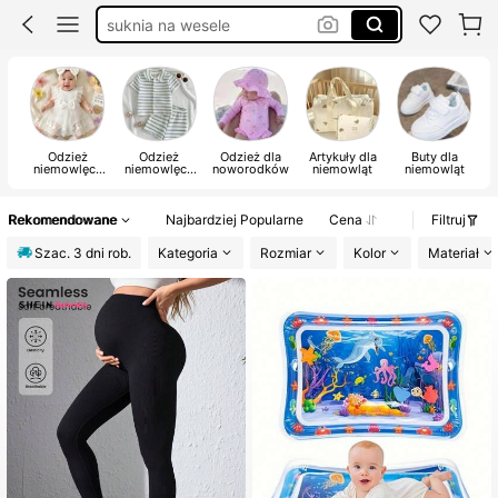
elegancka sukienka damska
sukienka na wesele
gniotki
Odzież
Odzież
Odzież dla
Artykuły dla
Buty dla
Z
niemowlęca
niemowlęca
noworodków
niemowląt
niemowląt
dla
dla chłopców
dziewczynek
Rekomendowane
Najbardziej Popularne
Cena
Filtruj
Szac. 3 dni rob.
Kategoria
Rozmiar
Kolor
Materiał