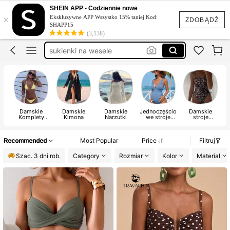
sukienka na wesele
SHEIN APP - Codziennie nowe
×
Ekskluzywne APP Wszystko 15% taniej Kod:
strój kąpielowy damski
ZDOBĄDŹ
SHAPP15
(3,138)
sukienki na wesele
stroje kąpielowe damskie
sukienka na wesle
sukienka na wesele
Damskie
Damskie
Damskie
Jednoczęścio
Damskie
Komplety
Kimona
Narzutki
we stroje
stroje
Bikini
ciążowe
jednoczęścio
we
Recommended
Most Popular
Price
Filtruj
Szac. 3 dni rob.
Category
Rozmiar
Kolor
Materiał