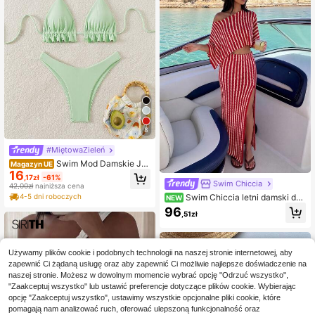
8
#MiętowaZieleń
Swim Mod Damskie Je
Magazyn UE
16
dnokolorowe Bikini Z Falbaniastymi
,17zł
-61%
Ramiączkami I Seksownym Topem
Swim Chiccia
42,00zł
najniższa cena
Bandeau, Bezprzewodowe, Letnia
Swim Chiccia letni damski dw
4-5 dni roboczych
NEW
Plaża
uczęściowy zestaw Y2K, seksown
96
,51zł
y oversize top z odkrytymi ramiona
mi i długim rękawem oraz dopasow
ana spódnica z wysokim rozcięcie
m, nowy elegancki boho vintage pa
Używamy plików cookie i podobnych technologii na naszej stronie internetowej, aby
siasty crop top z rękawami nietoper
zapewnić Ci żądaną usługę oraz aby zapewnić Ci możliwie najlepsze doświadczenie na
z i długa spódnica narzutka na strój
kąpielowy, zestaw plażowy dla kob
naszej stronie. Możesz w dowolnym momencie wybrać opcję "Odrzuć wszystko",
iet, letnia narzutka na plażę, odpow
"Zaakceptuj wszystko" lub ustawić preferencje dotyczące plików cookie. Wybierając
iedni na wakacje nad morzem i cod
opcję "Zaakceptuj wszystko", ustawimy wszystkie opcjonalne pliki cookie, które
zienne randki
pomagają nam analizować ruch, oferować ulepszoną funkcjonalność oraz