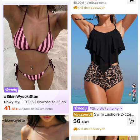
40,00zł
najniższa cena
4-5 dni roboczych
#BikiniWysokiStan
11
Nowy styl
TOP 6
Nowość za 26 dni
Na topie
41
#StrojeWPanterkę
,58zł
42,00zł
najniższa cena
Swim Lushoire 2-częśc
Magazyn UE
iowy damski komplet kąpielowy z f
56
,43zł
albaniastym topem i wysokim stane
m w panterkę, letni
4-5 dni roboczych