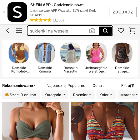
sukienka na wesele
SHEIN APP - Codziennie nowe
×
Ekskluzywne APP Wszystko 15% taniej Kod:
strój kąpielowy damski
ZDOBĄDŹ
SHAPP15
(3,138)
sukienki na wesele
stroje kąpielowe damskie
sukienka na wesle
sukienka na wesele
Damskie
Damskie
Damskie
Jednoczęścio
Damskie
Komplety
Kimona
Narzutki
we stroje
stroje
Bikini
ciążowe
jednoczęścio
we
Rekomendowane
Najbardziej Popularne
Cena
Filtruj
Szac. 3 dni rob.
Kategoria
Rozmiar
Kolor
Materiał