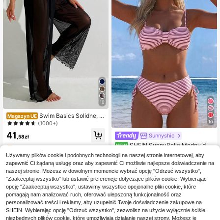
10
Swim Basics Solidne, pr
Magazyn UE
10
ześwitujące, siatkowe, letnie spodn
(1000+)
ie okrywające
41
Sunnyshic
,58zł
SHEIN SunnyBelle Modny dw
NEW
4-5 dni roboczych
uczęściowy seksowny komplet biki
50
Używamy plików cookie i podobnych technologii na naszej stronie internetowej, aby
,00zł
ni dla dziewcząt na wakacje, w pas
zapewnić Ci żądaną usługę oraz aby zapewnić Ci możliwie najlepsze doświadczenie na
ki z nadrukiem, wiosna/lato, bestsel
naszej stronie. Możesz w dowolnym momencie wybrać opcję "Odrzuć wszystko",
ler
"Zaakceptuj wszystko" lub ustawić preferencje dotyczące plików cookie. Wybierając
opcję "Zaakceptuj wszystko", ustawimy wszystkie opcjonalne pliki cookie, które
pomagają nam analizować ruch, oferować ulepszoną funkcjonalność oraz
personalizować treści i reklamy, aby uzupełnić Twoje doświadczenie zakupowe na
SHEIN. Wybierając opcję "Odrzuć wszystko", zezwolisz na użycie wyłącznie ściśle
niezbędnych plików cookie, które umożliwiają działanie naszej strony. Możesz je