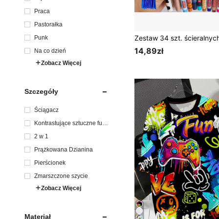
Praca
Pastorałka
Punk
14,89zł
Na co dzień
Zobacz Więcej
Szczegóły
Ściągacz
Kontrastujące sztuczne futr
o
2 w 1
Prążkowana Dzianina
Pierścionek
Zmarszczone szycie
Zobacz Więcej
Materiał