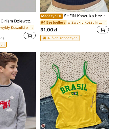
SHEIN Koszulka bez rękawów z prążkowanym kontrastowym wykończeniem dla nastolatek, uniwersalna do noszenia na co dzień
Magazyn UE
Girlism Dziewczynki w wieku nastoletnim/dziewczęcym wiosna/lato Nowy bez ramiączek Różowy patchworkowy duży kwiatowy nadruk hibiskusa Słodki słodki minimalistyczny wygodny marszczony elastyczny dopasowany swobodny top na ramiączkach
w Zwykły Koszulki bez rękawów i koszulki z krótkim
#4 Bestsellery
w Zwykły Koszulki bez rękawów i koszulki z krótkim
31,00zł
4-5 dni roboczych
ena
ych