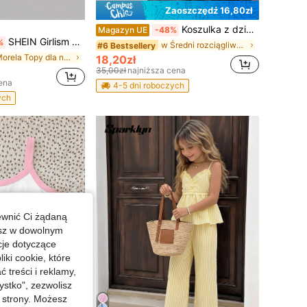
Zaoszczędź 16,80zł
Koszulka z dzianiny w paski dla nastolatek, luźna koszulka na lato, koszulka z grafiką na wiosnę/lato, wygodna i luźna, odpowiednia na rodzinne wyjścia, niezbędny element powrotu do szkoły, odświeżający styl domu, elegancka i modna seria, wygodna i łatwa w noszeniu, swobodny sportowy styl, podstawowy styl, codzienna moda dziecięca
Magazyn UE
-48%
SHEIN Girlism Koszulka dla nastolatek z siateczki w kolorze morelowym, dopasowana, z kwiatowym nadrukiem, kremowa, na imprezę, na co dzień, odpowiednia na lato, ukończenie szkoły, powrót do szkoły, wakacje, festiwal, lunch, festiwal muzyczny.
%
w Średni rozciągliwy Koszulki dla nastolatek
#6 Bestsellery
w Morela Topy dla nastolatek
18,20zł
35,00zł
najniższa cena
ena
4-5 dni roboczych
ych
ewnić Ci żądaną
esz w dowolnym
cje dotyczące
iki cookie, które
treści i reklamy,
stko", zezwolisz
j strony. Możesz