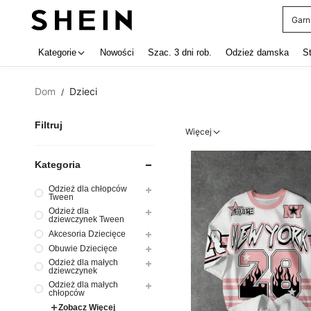
Garn
Use up 
Kategorie
Nowości
Szac. 3 dni rob.
Odzież damska
S
Dom
Dzieci
/
Filtruj
Więcej
Kategoria
Odzież dla chłopców
Tween
Odzież dla
dziewczynek Tween
Akcesoria Dziecięce
Obuwie Dziecięce
Odzież dla małych
dziewczynek
Odzież dla małych
chłopców
Zobacz Więcej