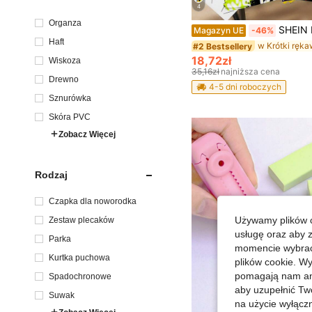
4
Organza
SHEIN Koszulka dla chłopców w stylu casual z krótkim rękawem i okrą
Magazyn UE
-46%
Haft
#2 Bestsellery
18,72zł
Wiskoza
35,16zł
najniższa cena
Drewno
4-5 dni roboczych
Sznurówka
Skóra PVC
Zobacz Więcej
Rodzaj
Czapka dla noworodka
Używamy plików c
Zestaw plecaków
usługę oraz aby 
Parka
momencie wybrać 
Kurtka puchowa
plików cookie. Wy
pomagają nam ana
Spadochronowe
aby uzupełnić Tw
Suwak
na użycie wyłączn