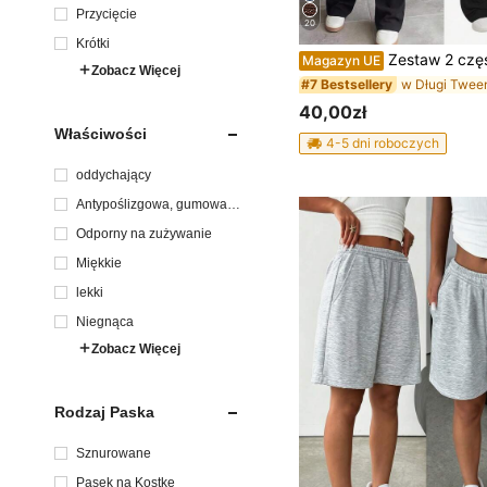
Przycięcie
20
Krótki
Zestaw 2 części dla dziewczynki tween: dopasowany dzianinowy top z długim rękawem oraz spodnie dzwony, czarno-biały,
Magazyn UE
Zobacz Więcej
#7 Bestsellery
40,00zł
Właściwości
4-5 dni roboczych
oddychający
Antypoślizgowa, gumowa p
odeszwa
Odporny na zużywanie
Miękkie
lekki
Niegnąca
Zobacz Więcej
Rodzaj Paska
Sznurowane
Pasek na Kostkę