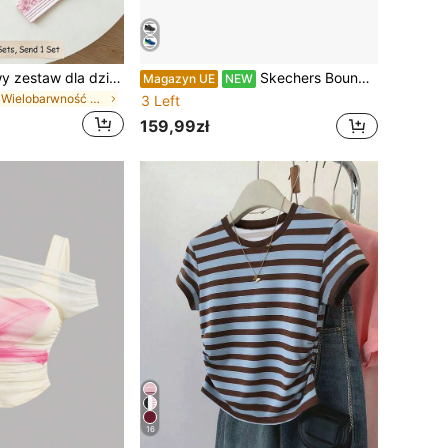
Słodki vintage'owy zestaw dla dziewczynki z modnym brązowym wzorem panterki, casualowy i wygodny, z T-shirtem z krótkim rękawem i okrągłym dekoltem oraz legginsami, odpowiedni na wszystkie pory roku, stylowy zestaw dziewczęcy, do codziennego noszenia, jesienna nowość, nowy styl
Skechers Bounder-Tech - niebieskie dla chłopca buty sportowe
Magazyn UE
NEW
w Wielobarwność Zestawy dla młodych dziewcząt
3 Left
159,99zł
16