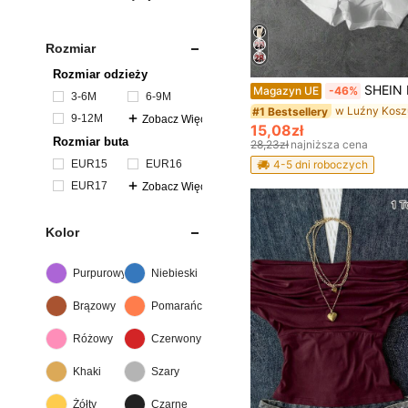
Rozmiar
Rozmiar odzieży
SHEIN Koszulka w stylu casualowym dla dziewcząt w stylu minimalistycznym, sportowym, rozmiar 23, klasyczny nadruk g
Magazyn UE
-46%
3-6M
6-9M
#1 Bestsellery
9-12M
Zobacz Więcej
15,08zł
Rozmiar buta
28,23zł
najniższa cena
EUR15
EUR16
4-5 dni roboczych
EUR17
Zobacz Więcej
Kolor
Purpurowy
Niebieski
Brązowy
Pomarańczowy
Różowy
Czerwony
Khaki
Szary
Żółty
Czarne