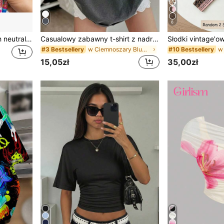
6
Zestaw 34 szt. ścieralnych neutralnych długopisów, zawiera 4 losowe długopisy + 30 wkładów (niebieski/czarny tusz), korpus długopisu z wbudowaną gumką, odpowiedni do robienia notatek, codziennego pisania, wysokiej jakości artykuły biurowe i szkolne, świetny prezent na urodziny
Casualowy zabawny t-shirt z nadrukiem graficznym dla dziewczynek w wieku tween, bluza typu pullover z krótkim rękawem i okrągłym dekoltem, letni top
w Ciemnoszary Bluzki dla nastolatek
#3 Bestsellery
#10 Bestsellery
15,05zł
35,00zł