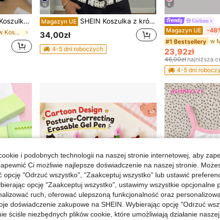
16
6
głym dekoltem, z nadrukiem w kreskówkowym stylu, odpowiednia na lato
SHEIN Koszulka z krótkim rękawem i ściągaczem z okrągłym dekoltem dla nastolatek/nastolatek
Girlism
Magazyn UE
Magazyn UE
-48
w Krótki rękaw Koszulki dla chłopców w wieku nasto
34,00zł
#1 Bestsellery
4-5 dni roboczych
23,92zł
46,00zł
najniższa c
4-5 dni robocz
ookie i podobnych technologii na naszej stronie internetowej, aby zap
zapewnić Ci możliwie najlepsze doświadczenie na naszej stronie. Moż
opcję "Odrzuć wszystko", "Zaakceptuj wszystko" lub ustawić preferen
bierając opcję "Zaakceptuj wszystko", ustawimy wszystkie opcjonalne pl
lizować ruch, oferować ulepszoną funkcjonalność oraz personalizować 
oje doświadczenie zakupowe na SHEIN. Wybierając opcję "Odrzuć wszy
ie ściśle niezbędnych plików cookie, które umożliwiają działanie nasze