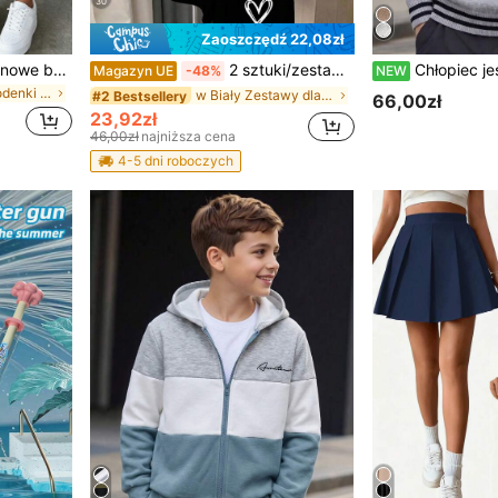
30
Zaoszczędź 22,08zł
Dziewczęce, lekkie, dzianinowe bermudy, młodzieżowe, luźne, swobodne, sportowe spodenki z bocznymi kieszeniami, uniwersalne, do noszenia na co dzień i na świeżym powietrzu, letnie
2 sztuki/zestaw dziewczęcy, swobodny zestaw z krótkim rękawem i kontrastowym nadrukiem w serca, wygodny strój na lato i jesień do codziennego noszenia
Chłopiec jesień/zima modny sweter dzi
Magazyn UE
-48%
NEW
w Zwykły Spodenki dla nastolatek
w Biały Zestawy dla nastolatek
#2 Bestsellery
66,00zł
23,92zł
46,00zł
najniższa cena
4-5 dni roboczych