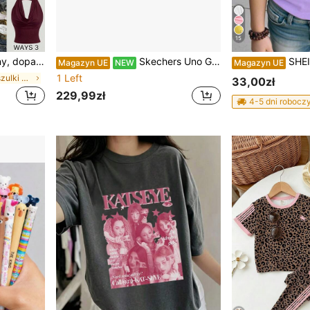
15
akacje na plaży, popołudniową herbatę i inne okazje, dostojny styl, można nosić jako top balowy lub uroczy top
Skechers Uno Gen1 - Shimmer Away - białe dla dziewczynki buty sportowe
SHEIN Koszulka z nadru
Magazyn UE
NEW
Magazyn UE
1 Left
w Zwykły Koszulki dla nastolatek
33,00zł
229,99zł
4-5 dni robocz