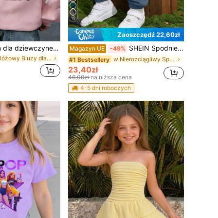
15
Zaoszczędź 22,60zł
Bluza z kapturem dla dziewczynek w wieku tween z zabawnym nadrukiem, ciepła i wygodna, z podszewką termiczną, na jesień/zimę
SHEIN Spodnie dresowe dla chłopców Tween, luźne, z nadrukiem graficznym, kieszeniami i kieszeniami, odpowiednie do dojazdów do pracy, szkoły, codziennego użytku, podróży, sportu, wiosny, lata, jesieni i zimy
Magazyn UE
-49%
w Różowy Bluzy dla nastolatek
w Nierozciągliwy Spodnie dla chłopców w wieku nast
#1 Bestsellery
23,40zł
46,00zł
najniższa cena
4-5 dni roboczych