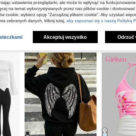
niając ustawienia przeglądarki, ale może to wpłynąć na funkcjonowanie
21
ź 0,11zł
ięcej na temat wykorzystywanych przez nas plików cookie i dostosować
ów cookie, wybierz opcję "Zarządzaj plikami cookie". Aby uzyskać więce
Wyciskane gumki do mazania dla uczniów, czyszczenie bez resztek, dobra elastyczność. Odpowiednie do nauki, rysowania, powrotu do szkoły
Czarny Kot ścieralne długopisy żelowe 0,5 mm z niebieskim tuszem, szybkoschnące, z wbudowaną gumką, urocze, niezbędne przybory szkolne
SHEIN Top na ramiączkach spaghetti dla dziewczynek w wieku tween, biało-różowy colorblock 
NEW
Magazyn UE
ia zebranych danych, kliknij tutaj,
aby zapoznać się z naszą Polityką P
#3 Bestsellery
17,00zł
23,00zł
asteczkami
Akceptuj wszystko
Odrzuć 
4-5 dni robocz