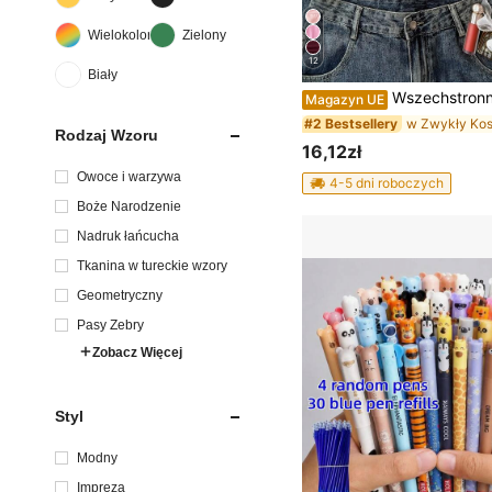
Wielokolorowe
Zielony
12
Biały
Wszechstronny, dopasowany top dla nastolatek w jednolitym kolorze, letni, swobodny krój, wysoki kołnierz z odkrytymi ramionami, elegancki i pełen wdzięku, odpowiedni na festiwale, na wieś, w
Magazyn UE
#2 Bestsellery
Rodzaj Wzoru
16,12zł
Owoce i warzywa
4-5 dni roboczych
Boże Narodzenie
Nadruk łańcucha
Tkanina w tureckie wzory
Geometryczny
Pasy Zebry
Zobacz Więcej
Styl
Modny
Impreza