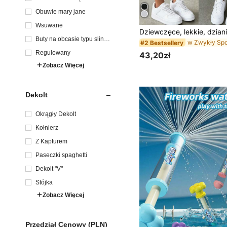
Obuwie mary jane
Wsuwane
Buty na obcasie typu slingb
#2 Bestsellery
ack
Regulowany
43,20zł
Zobacz Więcej
Dekolt
Okrągły Dekolt
Kołnierz
Z Kapturem
Paseczki spaghetti
Dekolt "V"
Stójka
Zobacz Więcej
Przedział Cenowy (PLN)