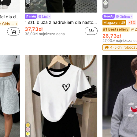
15
 casualowy, odpowiedni do domu, na zewnątrz, w podróży i do noszenia
Littl
Girlism
1 szt. bluza z nadrukiem dla nastolatek, z podszewką termiczną, z długim rękawem, odzież młodzieżowa na jesień/zimę
Magazyn UE
-1%
w Długi Tween Girls T-Shirt Co-ords
37,73zł
#1 Bestsellery
38,00zł
najniższa cena
26,73zł
27,00zł
najniższa c
4-5 dni robocz