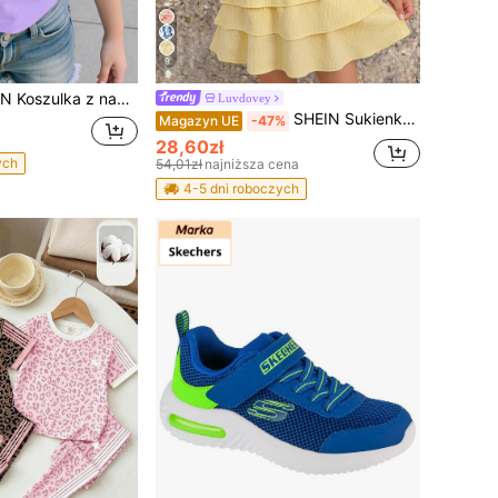
9
kiem Kpop Girl z okrągłym dekoltem i krótkim rękawem, uniwersalna i swobodna
Luvdovey
SHEIN Sukienka letnia dla nastolatek, swobodna, minimalistyczna, wygodna, z jednolitej żółtej, teksturowanej dzianiny, z falbankami i warstwowym wykończeniem, z falbankami.
Magazyn UE
-47%
28,60zł
ych
54,01zł
najniższa cena
4-5 dni roboczych