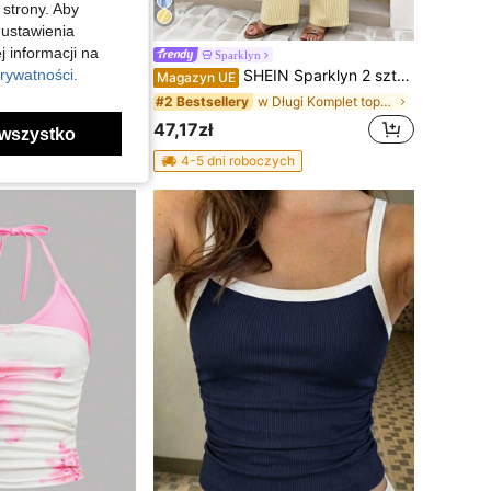
 strony. Aby
 ustawienia
j informacji na
z nadrukiem jamnika, uroczy wzór jamnika + odświeżający kontrastowy design dla maksymalnej atrakcyjności, dopasowany, pasuje do różnych dołów, uniwersalny i zabawny styl, można nosić solo lub warstwowo, idealny na codzienne wyjścia, randki i inne okazje, niezbędny zabawny letni garderoby dla modnych dziewczynek
Sparklyn
rywatności.
SHEIN Sparklyn 2 sztuki/zestaw Wiosna/Lato Dziewczynki w wieku 1-3 lat Luźny, Elegancki, Paskowany Top na Ramiączkach i Pasujące Spodnie w Paski, Odpowiedni na Co Dzień, Dojazdy Do Pracy, Wypoczynek, Wakacje, Spotkania z Przyjaciółmi
Magazyn UE
w Krótki Koszulki bez rękawów i koszulki z krótkim
w Długi Komplet topów dla nastolatek
#2 Bestsellery
47,17zł
wszystko
ych
4-5 dni roboczych