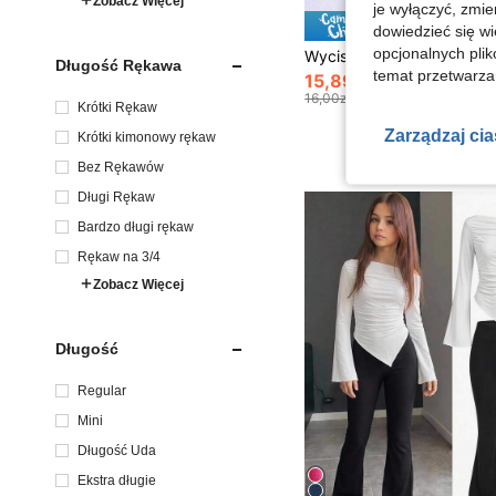
Zobacz Więcej
je wyłączyć, zmie
Zaoszczęd
dowiedzieć się w
opcjonalnych plik
Długość Rękawa
temat przetwarzan
15,89zł
16,00zł
najniższa cena
Krótki Rękaw
Zarządzaj ci
Krótki kimonowy rękaw
Bez Rękawów
Długi Rękaw
Bardzo długi rękaw
Rękaw na 3/4
Zobacz Więcej
Długość
Regular
Mini
Długość Uda
Ekstra długie