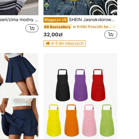
8
aninowy z żakardowym wzorem, długi rękaw, warstwa bazowa
SHEIN Jasnokolorowy, kontrastowy, swobodny top na ramiączkach dla nastolatek, z nadrukiem w stylu brazylijskim, dopasowany do ciała, odpowiedni na lato, do uprawiania sportu i wypoczynku
Magazyn UE
w Krótki Koszulki bez rękawów i koszulki z krótkim
#8 Bestsellery
32,00zł
4-5 dni roboczych