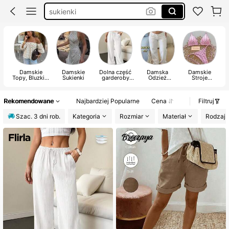
sukienki
sukienka letnia
sukienka na wesele
Damskie
Damskie
Dolna część
Damska
Damskie
Topy, Bluzki &
Sukienki
garderoby
Odzież
Stroje
T-Shirty
damskiej
Jeansowa
Plażowe
D
Rekomendowane
Najbardziej Popularne
Cena
Filtruj
Szac. 3 dni rob.
Kategoria
Rozmiar
Materiał
Rodzaj 