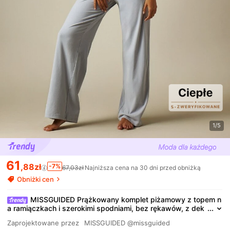
1/5
61
,88zł
-7%
67,03zł
Najniższa cena na 30 dni przed obniżką
Obniżki cen
MISSGUIDED Prążkowany komplet piżamowy z topem n
a ramiączkach i szerokimi spodniami, bez rękawów, z dek
oltem w łódkę, dwuczęściowy strój do spania i relaksu
Zaprojektowane przez
MISSGUIDED
@missguided