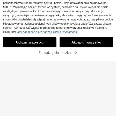
personalizować treści i reklamy, aby uzupełnić Twoje doświadczenie zakupowe na
SHEIN. Wybierając opcję "Odrzuć wszystko", zezwolisz na użycie wyłącznie ściśle
niezbędnych plików cookie, które umożliwiają działanie naszej strony. Możesz je
wyłączyć, zmieniając ustawienia przeglądarki, ale może to wpłynąć na funkcjonowanie
strony. Aby dowiedzieć się więcej na temat wykorzystywanych przez nas plików cookie
i dostosować ustawienia opcjonalnych plików cookie, wybierz opcję "Zarządzaj plikami
cookie". Aby uzyskać więcej informacji na temat przetwarzania zebranych danych,
kliknij tutaj,
aby zapoznać się z naszą Polityką Prywatności.
Odrzuć wszystko
Akceptuj wszystko
DODAJ DO
Zarządzaj ciasteczkami
KUP TERAZ
8
KOSZYKA
#Letnia Elegancja
Ocili Zestaw piżam dam
Magazyn UE
108
skich z satyny Leisure, luźna piżam
,00zł
a z długim rękawem i spodniami z g
Miss Vinta Komplet piża
Magazyn UE
ładkiej tekstury, sezon świąteczny,
4-5 dni roboczych
49
mowy z kontrastową koronką i kok
ubrania jesienno-zimowe, przytuln
,00zł
ardką z przodu w kropki
e i eleganckie detale
4-5 dni roboczych