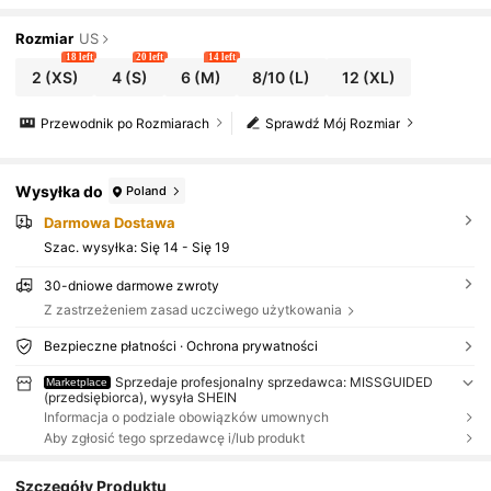
Rozmiar
US
18 left
20 left
14 left
2
(XS)
4
(S)
6
(M)
8/10
(L)
12
(XL)
Przewodnik po Rozmiarach
Sprawdź Mój Rozmiar
Wysyłka do
Poland
Darmowa Dostawa
Szac. wysyłka:
Się 14 - Się 19
30-dniowe darmowe zwroty
Z zastrzeżeniem zasad uczciwego użytkowania
Bezpieczne płatności · Ochrona prywatności
Sprzedaje profesjonalny sprzedawca: MISSGUIDED
Marketplace
(przedsiębiorca), wysyła SHEIN
Informacja o podziale obowiązków umownych
Aby zgłosić tego sprzedawcę i/lub produkt
Szczegóły Produktu