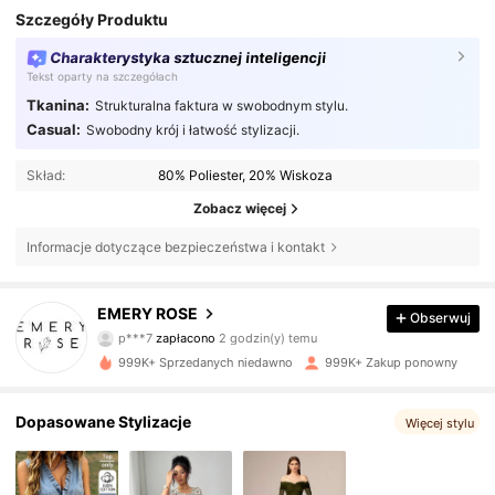
Szczegóły Produktu
Charakterystyka sztucznej inteligencji
Tekst oparty na szczegółach
Tkanina:
Strukturalna faktura w swobodnym stylu.
Casual:
Swobodny krój i łatwość stylizacji.
Skład:
80% Poliester, 20% Wiskoza
Zobacz więcej
Informacje dotyczące bezpieczeństwa i kontakt
1.8M Obserwujący
4,80
EMERY ROSE
Obserwuj
p***7
zapłacono
2 godzin(y) temu
n***s
zaobserwował(-a)
10 minut(y) temu
999K+ Sprzedanych niedawno
999K+ Zakup ponowny
1.8M Obserwujący
4,80
Dopasowane Stylizacje
Więcej stylu
1.8M Obserwujący
4,80