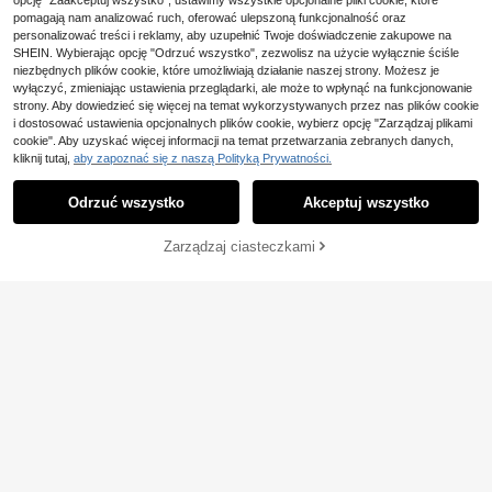
opcję "Zaakceptuj wszystko", ustawimy wszystkie opcjonalne pliki cookie, które
pomagają nam analizować ruch, oferować ulepszoną funkcjonalność oraz
personalizować treści i reklamy, aby uzupełnić Twoje doświadczenie zakupowe na
SHEIN. Wybierając opcję "Odrzuć wszystko", zezwolisz na użycie wyłącznie ściśle
niezbędnych plików cookie, które umożliwiają działanie naszej strony. Możesz je
wyłączyć, zmieniając ustawienia przeglądarki, ale może to wpłynąć na funkcjonowanie
strony. Aby dowiedzieć się więcej na temat wykorzystywanych przez nas plików cookie
i dostosować ustawienia opcjonalnych plików cookie, wybierz opcję "Zarządzaj plikami
cookie". Aby uzyskać więcej informacji na temat przetwarzania zebranych danych,
kliknij tutaj,
aby zapoznać się z naszą Polityką Prywatności.
Odrzuć wszystko
Akceptuj wszystko
Zarządzaj ciasteczkami
KUP TERAZ
DODAJ DO KOSZYKA
8
SHEIN Frenchy Damski
#BiałaSuknia
Magazyn UE
Modny Bez ramion Zmarszczona R
(1000+)
Rusttydustty Damska biała sukienk
ękaw Falbanowy Sukienka w linii A
77
87
a boho vintage na wakacje, casual
,00zł
,52zł
owa, z krótkim rękawem i wiązanie
m w pasie, elegancki letni strój świą
4-5 dni roboczych
teczny, odpowiedni na jesień i Hall
oween