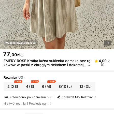
1/5
Wygenerowane przez AI
77
,00zł
EMERY ROSE Krótka luźna sukienka damska bez rę
4,00
kawów w paski z okrągłym dekoltem i dekoracj
(1)
ą z kokardki
Rozmiar
US
19 left
17 left
15 left
2
(XS)
4
(S)
6
(M)
8/10
(L)
12
(XL)
Przewodnik po Rozmiarach
Sprawdź Mój Rozmiar
Nie twój rozmiar? Powiedz nam