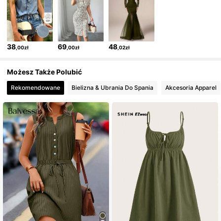
1.8M Obserwujący
4,80
1.8M Obserwujący
4,80
38
69
48
,00zł
,00zł
,02zł
1.8M Obserwujący
4,80
Możesz Także Polubić
Rekomendowane
Bielizna & Ubrania Do Spania
Akcesoria Apparel
1.8M Obserwujący
4,80
1.8M Obserwujący
4,80
1.8M Obserwujący
4,80
1.8M Obserwujący
4,80