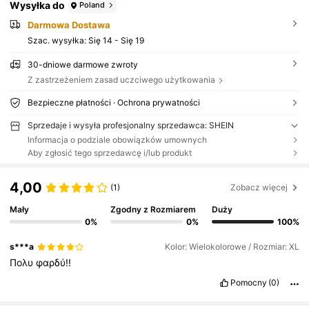
Wysyłka do
Poland
Darmowa Dostawa
Szac. wysyłka:
Się 14 - Się 19
30-dniowe darmowe zwroty
Z zastrzeżeniem zasad uczciwego użytkowania
Bezpieczne płatności · Ochrona prywatności
Sprzedaje i wysyła profesjonalny sprzedawca: SHEIN
Informacja o podziale obowiązków umownych
Aby zgłosić tego sprzedawcę i/lub produkt
4,00
(1)
Zobacz więcej
Mały
Zgodny z Rozmiarem
Duży
0%
0%
100%
s***a
Kolor: Wielokolorowe / Rozmiar: XL
Πολυ
φαρδύ!!
Pomocny
(0)