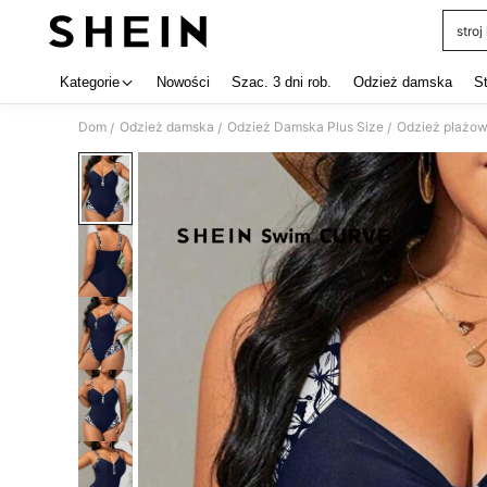
stro
Use up 
Kategorie
Nowości
Szac. 3 dni rob.
Odzież damska
S
Dom
Odzież damska
Odzież Damska Plus Size
Odzież plażow
/
/
/