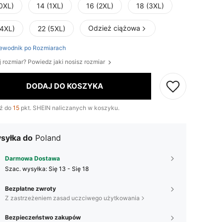
(0XL)
14 (1XL)
16 (2XL)
18 (3XL)
Odzież ciążowa
(4XL)
22 (5XL)
ewodnik po Rozmiarach
j rozmiar? Powiedz jaki nosisz rozmiar
DODAJ DO KOSZYKA
ź do
15
pkt. SHEIN naliczanych w koszyku.
syłka do
Poland
Darmowa Dostawa
Szac. wysyłka:
Się 13 - Się 18
Bezpłatne zwroty
Z zastrzeżeniem zasad uczciwego użytkowania
Bezpieczeństwo zakupów