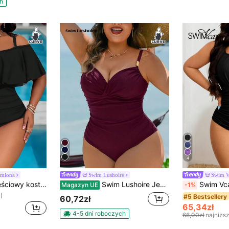
h
4
amiona
Swim Lushoire
Swim 
Slaydiva Jednoczęściowy kostium kąpielowy dla kobiet w dużych rozmiarach z falbanką i odkrytymi ramionami, z marszczeniami po bokach, na letnią plażę
Swim Lushoire Jednokolorowy, skrzyżowany, metalowy, ozdobny, elegancki, jednoczęściowy kostium kąpielowy w dużym rozmiarze, odpowiedni na wakacje na plaży
Swim Vcay Jednoczęściowy kostium kąpielowy dla kobiet w
Magazyn UE
-1%
)
#5 Bestsellery
60,72zł
65,34zł
4-5 dni roboczych
66,00zł
najniżs