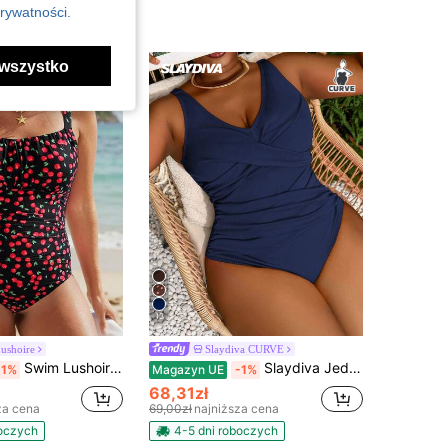
rywatności.
wszystko
13
ushoire
Slaydiva CURVE
Swim Lushoire 2026 Nowa Plus Size Uniwersalna Czarna Baza Wiśniowa Drukowana Kwadratowy Dekolt Regulowany Szeroki Pasek Mini Sukienka Plisowana z Przodu W Pasie Marszczonym Z Tyłu Wycięciem Na Dole, Prosta Modna Słodka Świeża Pochlebna Sukienka Na Wakacje Na Plażę Dla Kobiet
Slaydiva Jednoczęściowy kostium kąpielowy dla kobiet w dużych rozmiarach, jednokolorowy, wyszczuplający, modny, na co dzień, na wakacje, na plażę
-1%
Magazyn UE
-1%
68,31zł
za cena
69,00zł
najniższa cena
boczych
4-5 dni roboczych