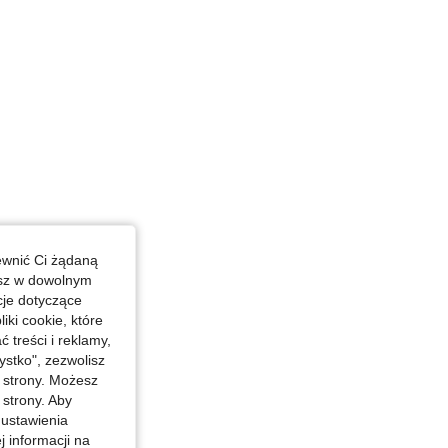
/ 39.4 in, Kolor: Granatowy, Rozmiar: 1XL
ewnić Ci żądaną
esz w dowolnym
cje dotyczące
iki cookie, które
treści i reklamy,
stko", zezwolisz
j strony. Możesz
 strony. Aby
 ustawienia
j informacji na