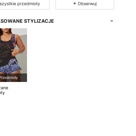
szystkie przedmioty
Obserwuj
4,83
1K
81K
SOWANE STYLIZACJE
4,83
1K
81K
4,83
1K
81K
4,83
1K
81K
Przedmioty
4,83
1K
81K
zane
nty
4,83
1K
81K