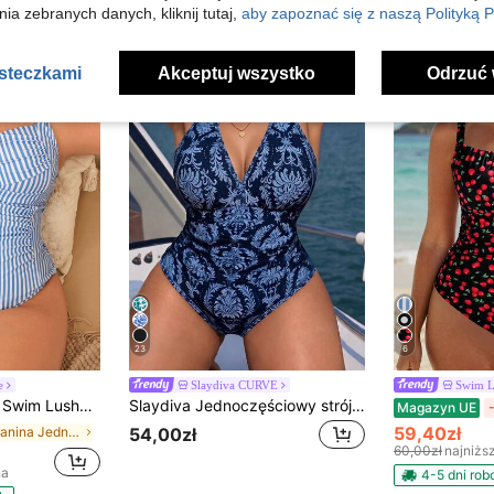
ia zebranych danych, kliknij tutaj,
aby zapoznać się z naszą Polityką P
asteczkami
Akceptuj wszystko
Odrzuć 
23
6
e
Slaydiva CURVE
Swim L
Swim Lushoire Plus Size Women Printed Striped Spaghetti Strap Camisole, Modelujący Jednoczęściowy Kostium Kąpielowy Odpowiedni Na Plażę I Wakacje, Lato
Slaydiva Jednoczęściowy strój kąpielowy plus size, wielokolorowy losowy wzór, prosty codzienny styl boho, letnia plażowa odzież wakacyjna dla kobiet
Magazyn UE
59,40zł
w Tkanina Jednoczęściowe rozmiary plus
54,00zł
60,00zł
najniżs
na
4-5 dni ro