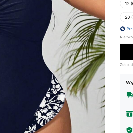
12 
20 
Prz
Nie twó
Zdobąd
Wy