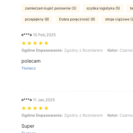
zamierzam kupić ponownie (3)
szybka logistyka (5)
b
przepiękny (8)
Dobra poręczność (6)
stroje ciążowe (
e***a
10 Feb,2025
Ogólne Dopasowanie: Zgodny z Rozmiarem, Kolor: Czarne, Rozmia
Ogólne Dopasowanie:
Zgodny z Rozmiarem
Kolor:
Czarne
polecam
Tłumacz
o***a
11 Jan,2025
Ogólne Dopasowanie: Zgodny z Rozmiarem, Kolor: Czarne, Rozmia
Ogólne Dopasowanie:
Zgodny z Rozmiarem
Kolor:
Czarne
Super