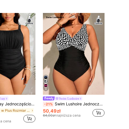
8
Vcay
Swim Lushoire
 dużych rozmiarach, specjalna miękka tkanina w jednolitym kolorze, odpowiedni na wakacje na plaży latem
Swim Lushoire Jednoczęściowy kostium kąpielowy dla kobiet w dużym rozmiarze, idealny na letnie wakacje na plaży, z nadrukiem w kratkę i wiązaniem krzyżowym
-21%
50,49zł
w Plus Rozmiar jednoczęściowych kostiumów kąpielow
64,00zł
najniższa cena
za cena