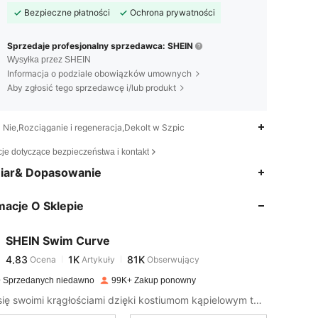
Bezpieczne płatności
Ochrona prywatności
Sprzedaje profesjonalny sprzedawca: SHEIN
Wysyłka przez SHEIN
Informacja o podziale obowiązków umownych
Aby zgłosić tego sprzedawcę i/lub produkt
Nie,Rozciąganie i regeneracja,Dekolt w Szpic
cje dotyczące bezpieczeństwa i kontakt
4,83
1K
81K
iar& Dopasowanie
macje O Sklepie
4,83
1K
81K
SHEIN Swim Curve
4,83
1K
81K
Ocena
Artykuły
Obserwujący
S***n
zapłacono
1 dzień temu
 Sprzedanych niedawno
99K+ Zakup ponowny
4,83
1K
81K
Ciesz się swoimi krągłościami dzięki kostiumom kąpielowym tak wyrazistym i pięknym jak ty.