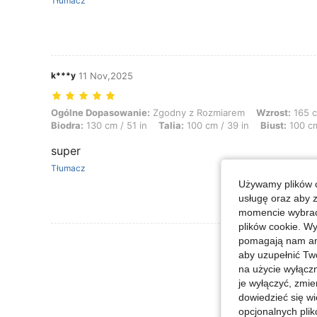
Tłumacz
k***y
11 Nov,2025
Ogólne Dopasowanie: Zgodny z Rozmiarem, Wzrost: 165 cm / 65 in, Ksz
Ogólne Dopasowanie:
Zgodny z Rozmiarem
Wzrost:
165 c
Biodra:
130 cm / 51 in
Talia:
100 cm / 39 in
Biust:
100 cm
super
Tłumacz
Używamy plików c
usługę oraz aby 
momencie wybrać 
plików cookie. Wy
Zobacz Więce
pomagają nam ana
aby uzupełnić Tw
na użycie wyłączn
je wyłączyć, zmie
dowiedzieć się w
opcjonalnych plik