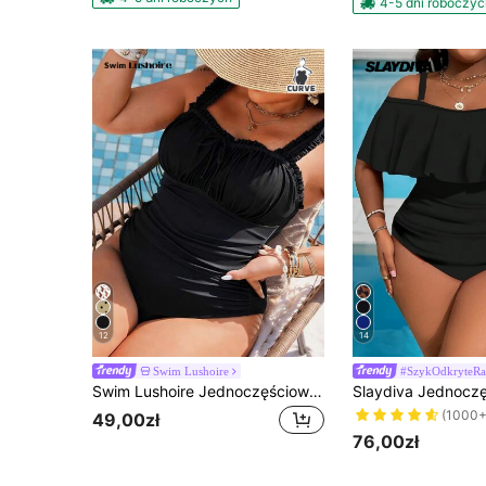
4-5 dni roboczyc
12
14
Swim Lushoire
#SzykOdkryteR
Swim Lushoire Jednoczęściowy kostium kąpielowy w dużym rozmiarze z nadrukiem kwiatów wiśni, dojrzały styl europejski i amerykański
(1000+
49,00zł
76,00zł