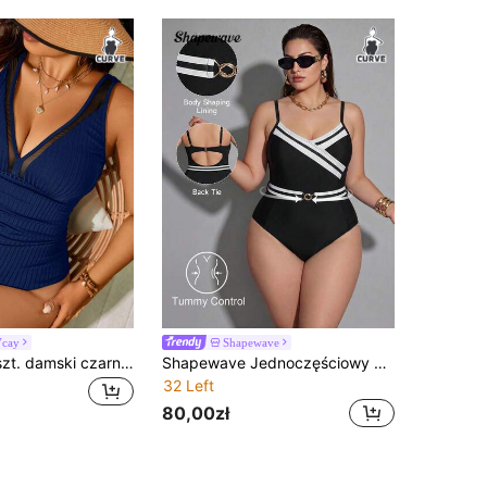
Vcay
Shapewave
Swim Vcay 1 szt. damski czarny jednoczęściowy kostium kąpielowy w dużym rozmiarze
Shapewave Jednoczęściowy kostium kąpielowy w kontrastowym kolorze, w dużych rozmiarach, z metalową klamrą
32 Left
80,00zł