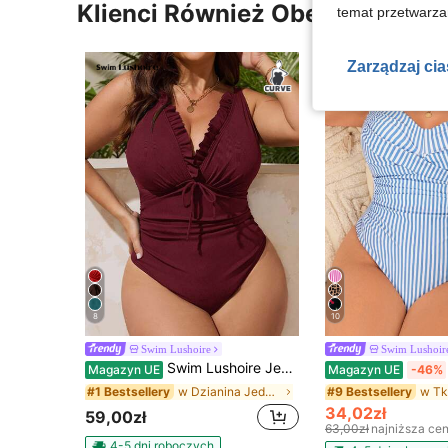
Klienci Również Obejrzeli
temat przetwarzan
Zarządzaj ci
8
10
Swim Lushoire
Swim Lushoir
Swim Lushoire Jednoczęściowy kostium kąpielowy dla kobiet w dużych rozmiarach z marszczonym pasem z motylem, swobodny, wakacyjny
Magazyn UE
Magazyn UE
-46%
w Dzianina Jednoczęściowe rozmiary plus
#1 Bestsellery
#9 Bestsellery
34,02zł
59,00zł
63,00zł
najniższa ce
4-5 dni roboczych