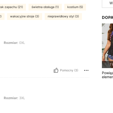
W
rak zapachu (21)
świetna obsługa (1)
kostium (5)
2)
wakacyjne stroje (3)
nieprawidłowy styl (3)
DOPA
r: 0XL
Rozmiar:
0XL
7 
Pomocny (3)
Powią
eleme
r: 3XL
Rozmiar:
3XL