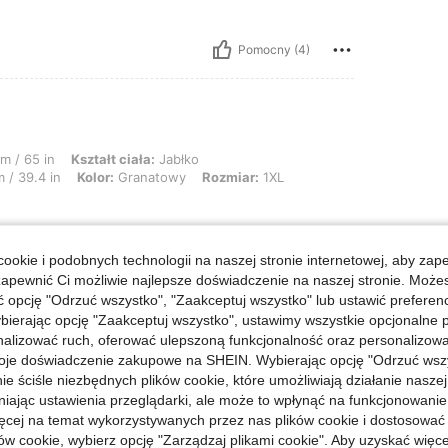
Pomocny (4)
tałt ciała: Jabłko, Biodra: 130 cm / 51 in, Talia: 100 cm / 39 in, Biust: 100 cm 
m / 65 in
Kształt ciała:
Jabłko
 / 39.4 in
Kolor:
Granatowy
Rozmiar:
1XL
ookie i podobnych technologii na naszej stronie internetowej, aby zap
zapewnić Ci możliwie najlepsze doświadczenie na naszej stronie. Moż
Pomocny (1)
opcję "Odrzuć wszystko", "Zaakceptuj wszystko" lub ustawić preferen
bierając opcję "Zaakceptuj wszystko", ustawimy wszystkie opcjonalne pl
j Opinii
lizować ruch, oferować ulepszoną funkcjonalność oraz personalizować 
oje doświadczenie zakupowe na SHEIN. Wybierając opcję "Odrzuć wszy
ie ściśle niezbędnych plików cookie, które umożliwiają działanie nasze
niając ustawienia przeglądarki, ale może to wpłynąć na funkcjonowanie
ięcej na temat wykorzystywanych przez nas plików cookie i dostosować
ów cookie, wybierz opcję "Zarządzaj plikami cookie". Aby uzyskać więce