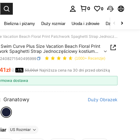
0
0
duj. Press Enter to select.
Bielizna i piżamy
Duży rozmiar
Uroda i zdrowie
Dzieci
Buty
D
SHEIN Swim Curve Plus Size Vacation Beach Floral Print Patchwork Spaghetti Strap Jednoczęściowy kostium kąpielowy Lato
Swim Curve Plus Size Vacation Beach Floral Print
ork Spaghetti Strap Jednoczęściowy kostium
owy Lato
z2408271540495999
(1000+ Recenzje)
,41zł
ICE AND AVAILABILITY
-1%
59,00zł
Najniższa cena na 30 dni przed obniżką
rmowa dostawa
:
Granatowy
Duży Obrazek
iar
US Rozmiar