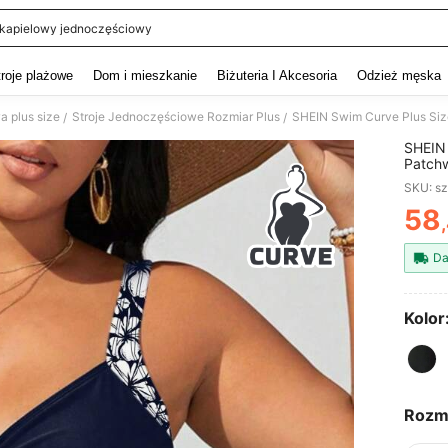
j kapielowy jednoczęściowy
and down arrow keys to navigate search Ostatnie wyszukiwanie and szukaj i znaj
troje plażowe
Dom i mieszkanie
Biżuteria I Akcesoria
Odzież męska
a plus size
Stroje Jednoczęściowe Rozmiar Plus
/
/
SHEIN 
Patchw
kąpiel
SKU: s
58
PR
Da
Kolor
Rozm