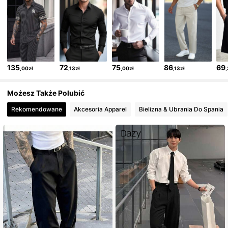
25K Obserwujący
4,68
25K Obserwujący
4,68
135
72
75
86
69
,00zł
,13zł
,00zł
,13zł
25K Obserwujący
4,68
Możesz Także Polubić
Rekomendowane
Akcesoria Apparel
Bielizna & Ubrania Do Spania
25K Obserwujący
4,68
25K Obserwujący
4,68