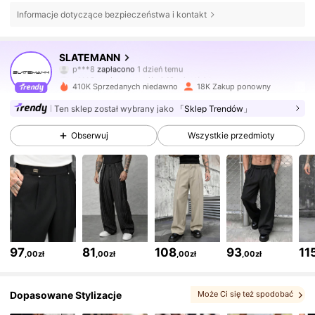
Informacje dotyczące bezpieczeństwa i kontakt
25K Obserwujący
4,68
SLATEMANN
p***8
zapłacono
1 dzień temu
g***3
zaobserwował(-a)
10 minut(y) temu
410K Sprzedanych niedawno
18K Zakup ponowny
25K Obserwujący
4,68
Ten sklep został wybrany jako
「Sklep Trendów」
Obserwuj
Wszystkie przedmioty
25K Obserwujący
4,68
25K Obserwujący
4,68
25K Obserwujący
4,68
97
81
108
93
11
,00zł
,00zł
,00zł
,00zł
25K Obserwujący
4,68
Dopasowane Stylizacje
Może Ci się też spodobać
, Możesz kochać
, Może Ci się spodobać