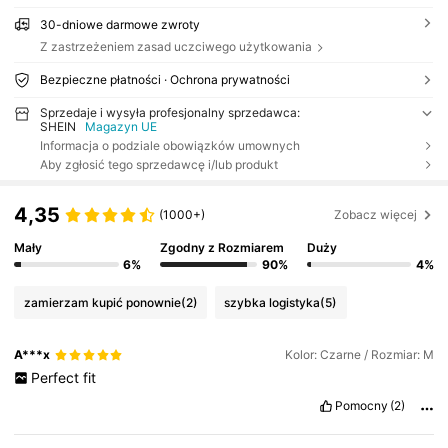
30-dniowe darmowe zwroty
Z zastrzeżeniem zasad uczciwego użytkowania
Bezpieczne płatności · Ochrona prywatności
Sprzedaje i wysyła profesjonalny sprzedawca:
SHEIN
Magazyn UE
Informacja o podziale obowiązków umownych
Aby zgłosić tego sprzedawcę i/lub produkt
4,35
(1000+)
Zobacz więcej
Mały
Zgodny z Rozmiarem
Duży
6%
90%
4%
zamierzam kupić ponownie
(2)
szybka logistyka
(5)
A***x
Kolor: Czarne / Rozmiar: M
Perfect
fit
Pomocny
(2)