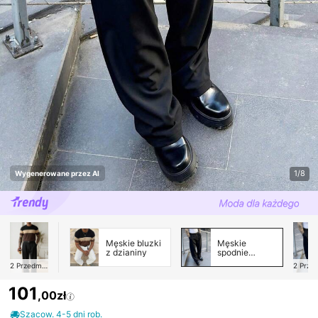
1/8
Wygenerowane przez AI
Męskie bluzki
Męskie
z dzianiny
spodnie
garniturowe
2
Przedmioty
2
Przedmi
101
,00zł
Szacow. 4-5 dni rob.