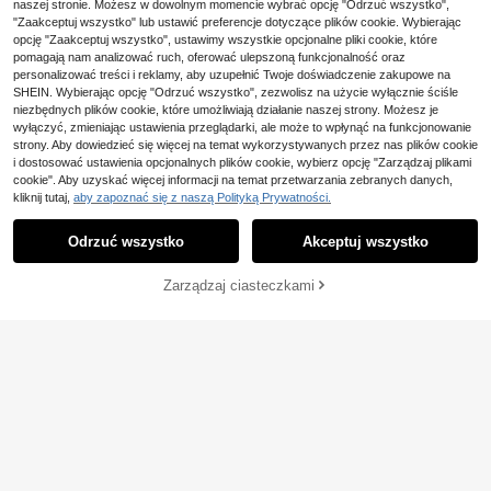
talii, odpowiedni do codziennych d
,00zł
naszej stronie. Możesz w dowolnym momencie wybrać opcję "Odrzuć wszystko",
ojazdów, luźnego środowiska pracy
"Zaakceptuj wszystko" lub ustawić preferencje dotyczące plików cookie. Wybierając
4-5 dni roboczych
lub na półformalne okazje, idealny
opcję "Zaakceptuj wszystko", ustawimy wszystkie opcjonalne pliki cookie, które
prezent dla chłopaka i męża
pomagają nam analizować ruch, oferować ulepszoną funkcjonalność oraz
personalizować treści i reklamy, aby uzupełnić Twoje doświadczenie zakupowe na
SHEIN. Wybierając opcję "Odrzuć wszystko", zezwolisz na użycie wyłącznie ściśle
niezbędnych plików cookie, które umożliwiają działanie naszej strony. Możesz je
wyłączyć, zmieniając ustawienia przeglądarki, ale może to wpłynąć na funkcjonowanie
strony. Aby dowiedzieć się więcej na temat wykorzystywanych przez nas plików cookie
i dostosować ustawienia opcjonalnych plików cookie, wybierz opcję "Zarządzaj plikami
cookie". Aby uzyskać więcej informacji na temat przetwarzania zebranych danych,
kliknij tutaj,
aby zapoznać się z naszą Polityką Prywatności.
Odrzuć wszystko
Akceptuj wszystko
DODAJ DO
Zarządzaj ciasteczkami
KUP TERAZ
KOSZYKA
Manfinity CasualCool
Manfinity CasualCool 1
Magazyn UE
szt. męskie czarne casualowe spod
Manfinity Homme Męsk
Magazyn UE
103
,00zł
nie garniturowe, elegancki jesienny
ie, codzienne, jednokolorowe, pliso
111
,00zł
styl biurowo-dojazdowy, dzianina
wane spodnie garniturowe z szerok
4-5 dni roboczych
4-way stretch, zwężane nogawki,
imi nogawkami, na formalną cerem
4-5 dni roboczych
stylowy uniwersalny prezent dla ch
onię
łopaka, na uroczystości