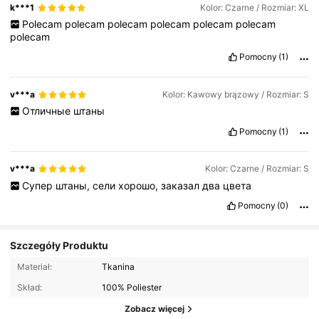
k***1
Kolor: Czarne / Rozmiar: XL
Polecam
polecam
polecam
polecam
polecam
polecam
polecam
Pomocny
(1)
v***a
Kolor: Kawowy brązowy / Rozmiar: S
Отличные
штаны
Pomocny
(1)
v***a
Kolor: Czarne / Rozmiar: S
Супер
штаны,
сели
хорошо,
заказал
два
цвета
Pomocny
(0)
Szczegóły Produktu
Materiał:
Tkanina
Skład:
100% Poliester
Zobacz więcej