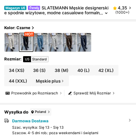
SLATEMANN Męskie designerski
4,35
Magazyn UE
e spodnie wizytowe, modne casualowe formaln
(1000+)
e czarne spodnie garniturowe, elegancki efekt
drapowania, na uroczystości
Kolor: Czarne
Rozmiar
:
US
Standard
34
(XS)
36
(S)
38
(M)
40
(L)
42
(XL)
44
(XXL)
Męskie plus
Przewodnik po Rozmiarach
Sprawdź Mój Rozmiar
Wysyłka do
Poland
Darmowa Dostawa
Szac. wysyłka:
Się 13 - Się 13
Szacow. 4-5 dni rob.: poza weekendami i świętami