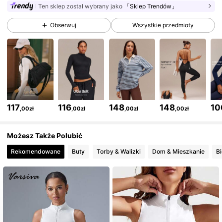
Ten sklep został wybrany jako
「Sklep Trendów」
Obserwuj
Wszystkie przedmioty
2.2M Obserwujący
4,90
2.2M Obserwujący
4,90
2.2M Obserwujący
4,90
117
116
148
148
10
,00zł
,00zł
,00zł
,00zł
2.2M Obserwujący
4,90
Możesz Także Polubić
Rekomendowane
Buty
Torby & Walizki
Dom & Mieszkanie
Bi
2.2M Obserwujący
4,90
2.2M Obserwujący
4,90