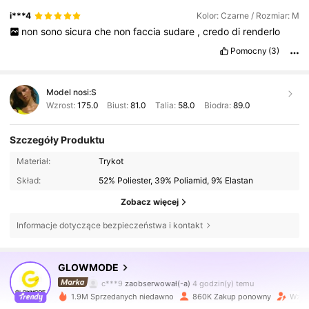
i***4
Kolor: Czarne / Rozmiar: M
non
sono
sicura
che
non
faccia
sudare
,
credo
di
renderlo
Pomocny
(3)
Model nosi:
S
Wzrost:
175.0
Biust:
81.0
Talia:
58.0
Biodra:
89.0
Szczegóły Produktu
Materiał:
Trykot
Skład:
52% Poliester, 39% Poliamid, 9% Elastan
Zobacz więcej
Informacje dotyczące bezpieczeństwa i kontakt
2.2M Obserwujący
4,90
GLOWMODE
c***9
zaobserwował(-a)
4 godzin(y) temu
1.9M Sprzedanych niedawno
860K Zakup ponowny
Wzros
2.2M Obserwujący
4,90