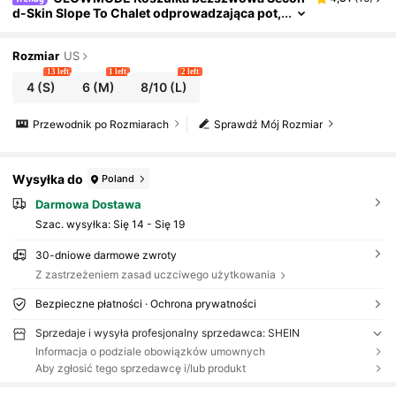
d-Skin Slope To Chalet odprowadzająca pot,
z falami 3D, kompresyjna, termiczna, z długi
m rękawem, na narty, jesień, zimę, śnieg, na zew
nątrz, codzienna odzież sportowa
Rozmiar
US
13 left
1 left
2 left
4
(S)
6
(M)
8/10
(L)
Przewodnik po Rozmiarach
Sprawdź Mój Rozmiar
Wysyłka do
Poland
Darmowa Dostawa
Szac. wysyłka:
Się 14 - Się 19
30-dniowe darmowe zwroty
Z zastrzeżeniem zasad uczciwego użytkowania
Bezpieczne płatności · Ochrona prywatności
Sprzedaje i wysyła profesjonalny sprzedawca: SHEIN
Informacja o podziale obowiązków umownych
Aby zgłosić tego sprzedawcę i/lub produkt