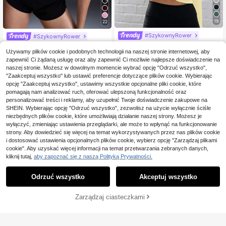
19
22
#SzykownyRower
#SzykownyRower
Musera Sport Bluzka sp
Powerista Damska spor
Magazyn UE
Magazyn UE
ortowa z długim rękawem i otwore
Używamy plików cookie i podobnych technologii na naszej stronie internetowej, aby
57
towa koszulka z krótkim rękawem i
#1 Bestsellery
w Długi rękaw Damskie koszulki sportowe i topy
,61zł
m na kciuk, do padla, tenisa, pickle
okrągłym dekoltem, z nadrukiem, n
zapewnić Ci żądaną usługę oraz aby zapewnić Ci możliwie najlepsze doświadczenie na
54
,45zł
-1%
balla, cytrynowo-maślana, żółta
a co dzień, na lato
naszej stronie. Możesz w dowolnym momencie wybrać opcję "Odrzuć wszystko",
4-5 dni roboczych
55,00zł
najniższa cena
"Zaakceptuj wszystko" lub ustawić preferencje dotyczące plików cookie. Wybierając
4-5 dni roboczych
opcję "Zaakceptuj wszystko", ustawimy wszystkie opcjonalne pliki cookie, które
pomagają nam analizować ruch, oferować ulepszoną funkcjonalność oraz
personalizować treści i reklamy, aby uzupełnić Twoje doświadczenie zakupowe na
SHEIN. Wybierając opcję "Odrzuć wszystko", zezwolisz na użycie wyłącznie ściśle
niezbędnych plików cookie, które umożliwiają działanie naszej strony. Możesz je
wyłączyć, zmieniając ustawienia przeglądarki, ale może to wpłynąć na funkcjonowanie
strony. Aby dowiedzieć się więcej na temat wykorzystywanych przez nas plików cookie
i dostosować ustawienia opcjonalnych plików cookie, wybierz opcję "Zarządzaj plikami
cookie". Aby uzyskać więcej informacji na temat przetwarzania zebranych danych,
kliknij tutaj,
aby zapoznać się z naszą Polityką Prywatności.
Odrzuć wszystko
Akceptuj wszystko
DODAJ DO
Zarządzaj ciasteczkami
KUP TERAZ
KOSZYKA
18