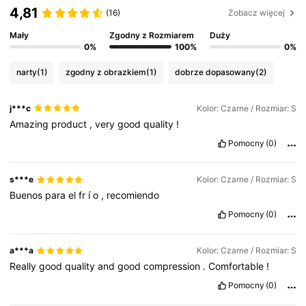
4,81
(16)
Zobacz więcej
Mały
Zgodny z Rozmiarem
Duży
0%
100%
0%
narty
(1)
zgodny z obrazkiem
(1)
dobrze dopasowany
(2)
j***c
Kolor: Czarne / Rozmiar: S
Amazing
product
,
very
good
quality
!
Pomocny
(0)
s***e
Kolor: Czarne / Rozmiar: S
Buenos
para
el
fr
í
o
,
recomiendo
Pomocny
(0)
a***a
Kolor: Czarne / Rozmiar: S
Really
good
quality
and
good
compression
.
Comfortable
!
Pomocny
(0)