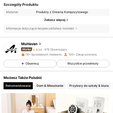
Szczegóły Produktu
Materiał:
Produkty z Drewna Kompozytowego
Zobacz więcej
Informacje dotyczące bezpieczeństwa i kontakt
978 Obserwujący
4,54
MuHaven
978 Obserwujący
4,54
1K+ Sprzedanych niedawno
100+ Zakup ponowny
978 Obserwujący
4,54
Obserwuj
Wszystkie przedmioty
978 Obserwujący
4,54
Możesz Także Polubić
Rekomendowane
Dom & Mieszkanie
Przybory do szkoły & biura
978 Obserwujący
4,54
978 Obserwujący
4,54
978 Obserwujący
4,54