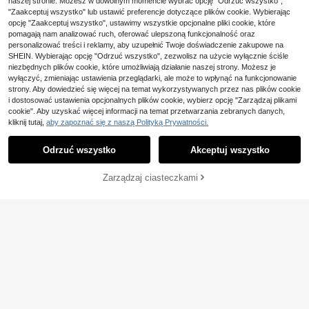
naszej stronie. Możesz w dowolnym momencie wybrać opcję "Odrzuć wszystko",
624
0x35x98,5 cm Materiał drewnopoc
,95zł
"Zaakceptuj wszystko" lub ustawić preferencje dotyczące plików cookie. Wybierając
hodny, Komoda, Komoda, Szafka k
opcję "Zaakceptuj wszystko", ustawimy wszystkie opcjonalne pliki cookie, które
uchenna, Komoda, Szafka, Szafka
do przedpokoju
pomagają nam analizować ruch, oferować ulepszoną funkcjonalność oraz
personalizować treści i reklamy, aby uzupełnić Twoje doświadczenie zakupowe na
SHEIN. Wybierając opcję "Odrzuć wszystko", zezwolisz na użycie wyłącznie ściśle
niezbędnych plików cookie, które umożliwiają działanie naszej strony. Możesz je
wyłączyć, zmieniając ustawienia przeglądarki, ale może to wpłynąć na funkcjonowanie
strony. Aby dowiedzieć się więcej na temat wykorzystywanych przez nas plików cookie
i dostosować ustawienia opcjonalnych plików cookie, wybierz opcję "Zarządzaj plikami
Rustykalne drewniane pudełko na p
cookie". Aby uzyskać więcej informacji na temat przetwarzania zebranych danych,
28
ilota – praktyczny i stylowy organiz
kliknij tutaj,
aby zapoznać się z naszą Polityką Prywatności.
,17zł
er na biurko, mieści 1 przedmiot, w
stylu farmhouse, ułatwia utrzymani
Odrzuć wszystko
Akceptuj wszystko
e porządku w przestrzeni
DODAJ DO
Zarządzaj ciasteczkami
KUP TERAZ
KOSZYKA
Zaoszczędź 0,01zł
Oszczędzające miejsce pudełko do
przechowywania bielizny, wieloko
17 Left
morowy design, trwały organizer do
13
,92zł
13,93zł
najniższa cena
szuflady na bieliznę z przegrodami,
piękne zarządzanie szafą, odpowie
dni do organizacji półek w szafie, p
orządkowania szafy, organizacji bi
HaluPeit Ławka na but
urka i dekoracji pokoju
Magazyn UE