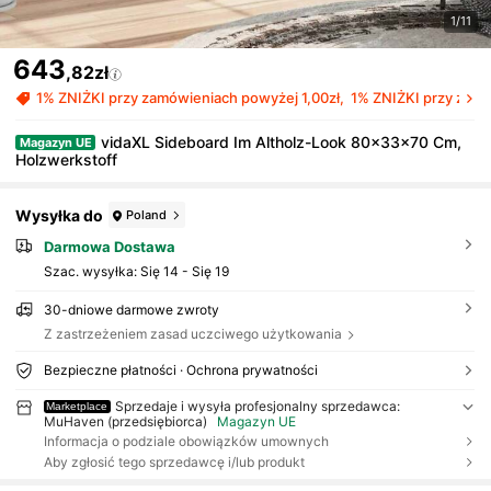
1/11
643
,82zł
1% ZNIŻKI przy zamówieniach powyżej 1,00zł
1% ZNIŻKI przy zamó
vidaXL Sideboard Im Altholz-Look 80x33x70 Cm,
Magazyn UE
Holzwerkstoff
Wysyłka do
Poland
Darmowa Dostawa
Szac. wysyłka:
Się 14 - Się 19
30-dniowe darmowe zwroty
Z zastrzeżeniem zasad uczciwego użytkowania
Bezpieczne płatności · Ochrona prywatności
Sprzedaje i wysyła profesjonalny sprzedawca:
Marketplace
MuHaven (przedsiębiorca)
Magazyn UE
Informacja o podziale obowiązków umownych
Aby zgłosić tego sprzedawcę i/lub produkt