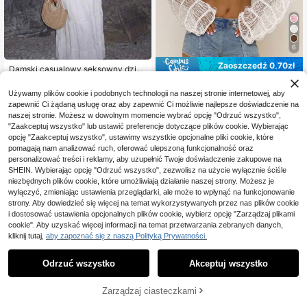
6
Zaoszczędź 0,70zł
Damski casualowy seksowny dzian
inowy sweter o średniej długości z
#2 Bestsellery
w Wygodny Dzianina damska
MUSERA
prześwitującej siateczki, z rozszer
Używamy plików cookie i podobnych technologii na naszej stronie internetowej, aby
68
MUSERA Przezroczyst
zanymi rękawami, w stylu boho, pla
Magazyn UE
,16zł
zapewnić Ci żądaną usługę oraz aby zapewnić Ci możliwie najlepsze doświadczenie na
69
y dzianinowy crop top z teksturą i d
żowa narzutka wakacyjna na jesie
,30zł
-1%
4-5 dni roboczych
naszej stronie. Możesz w dowolnym momencie wybrać opcję "Odrzuć wszystko",
ługim rękawem, urocza odzież plaż
ń
70,00zł
najniższa cena
owa na festiwal, wiosnę i lato, na w
"Zaakceptuj wszystko" lub ustawić preferencje dotyczące plików cookie. Wybierając
4-5 dni roboczych
akacje, wyjście wieczorne i randkę,
opcję "Zaakceptuj wszystko", ustawimy wszystkie opcjonalne pliki cookie, które
elegancki i szykowny
pomagają nam analizować ruch, oferować ulepszoną funkcjonalność oraz
personalizować treści i reklamy, aby uzupełnić Twoje doświadczenie zakupowe na
SHEIN. Wybierając opcję "Odrzuć wszystko", zezwolisz na użycie wyłącznie ściśle
niezbędnych plików cookie, które umożliwiają działanie naszej strony. Możesz je
wyłączyć, zmieniając ustawienia przeglądarki, ale może to wpłynąć na funkcjonowanie
strony. Aby dowiedzieć się więcej na temat wykorzystywanych przez nas plików cookie
i dostosować ustawienia opcjonalnych plików cookie, wybierz opcję "Zarządzaj plikami
cookie". Aby uzyskać więcej informacji na temat przetwarzania zebranych danych,
kliknij tutaj,
aby zapoznać się z naszą Polityką Prywatności.
Odrzuć wszystko
Akceptuj wszystko
Zarządzaj ciasteczkami
KUP TERAZ
DODAJ DO KOSZYKA