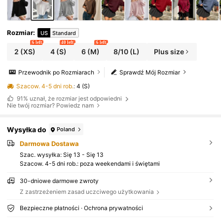
Rozmiar
:
US
Standard
6 left
40 left
6 left
2
(XS)
4
(S)
6
(M)
8/10
(L)
Plus size
Przewodnik po Rozmiarach
Sprawdź Mój Rozmiar
Szacow. 4-5 dni rob.
:
4 (S)
91%
uznał, że rozmiar jest odpowiedni
Nie twój rozmiar? Powiedz nam
Wysyłka do
Poland
Darmowa Dostawa
Szac. wysyłka:
Się 13 - Się 13
Szacow. 4-5 dni rob.: poza weekendami i świętami
30-dniowe darmowe zwroty
Z zastrzeżeniem zasad uczciwego użytkowania
Bezpieczne płatności · Ochrona prywatności