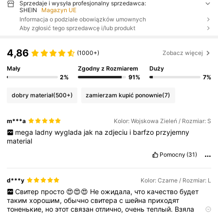
Sprzedaje i wysyła profesjonalny sprzedawca:
SHEIN
Magazyn UE
Informacja o podziale obowiązków umownych
Aby zgłosić tego sprzedawcę i/lub produkt
4,86
(1000+)
Zobacz więcej
Mały
Zgodny z Rozmiarem
Duży
2%
91%
7%
dobry materiał
(500+)
zamierzam kupić ponownie
(7)
m***a
Kolor: Wojskowa Zieleń / Rozmiar: S
mega
ladny
wyglada
jak
na
zdjeciu
i
barfzo
przyjemny
material
Pomocny
(31)
d***y
Kolor: Czarne / Rozmiar: L
Свитер
просто
😍😍😍
Не
ожидала,
что
качество
будет
таким
хорошим,
обычно
свитера
с
шейна
приходят
тоненькие,
но
этот
связан
отлично,
очень
теплый.
Взяла
эльку
на
свой
с,
и
сидит
отлично!!
И
еще
в
плече
эстетично