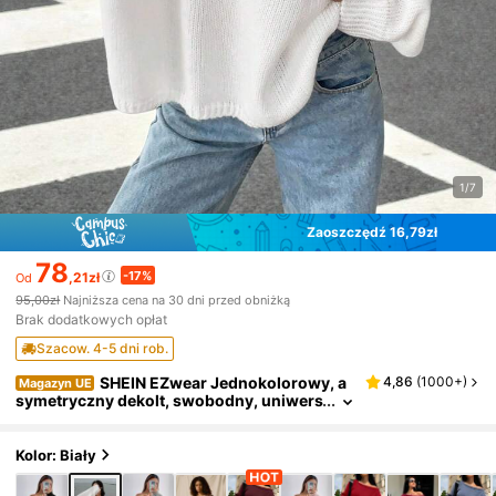
1/7
Zaoszczędź 16,79zł
78
-17%
,21zł
Od
95,00zł
Najniższa cena na 30 dni przed obniżką
Brak dodatkowych opłat
Szacow. 4-5 dni rob.
SHEIN EZwear Jednokolorowy, a
4,86
(
1000+
)
Magazyn UE
symetryczny dekolt, swobodny, uniwers
alny sweter z długim rękawem, z odkryty
mi ramionami, na jesień/zimę
Kolor: Biały