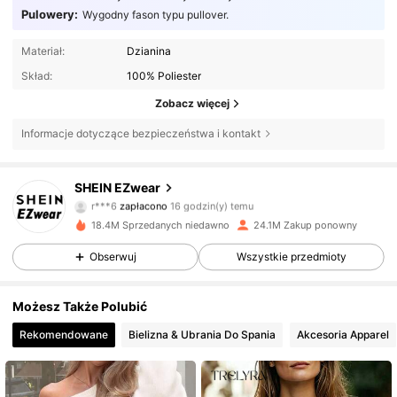
Pulowery:
Wygodny fason typu pullover.
Materiał:
Dzianina
Skład:
100% Poliester
Zobacz więcej
Informacje dotyczące bezpieczeństwa i kontakt
1.9M Obserwujący
4,85
SHEIN EZwear
r***6
zapłacono
16 godzin(y) temu
4***4
zaobserwował(-a)
4 godzin(y) temu
18.4M Sprzedanych niedawno
24.1M Zakup ponowny
1.9M Obserwujący
4,85
Obserwuj
Wszystkie przedmioty
1.9M Obserwujący
4,85
Możesz Także Polubić
Rekomendowane
Bielizna & Ubrania Do Spania
Akcesoria Apparel
1.9M Obserwujący
4,85