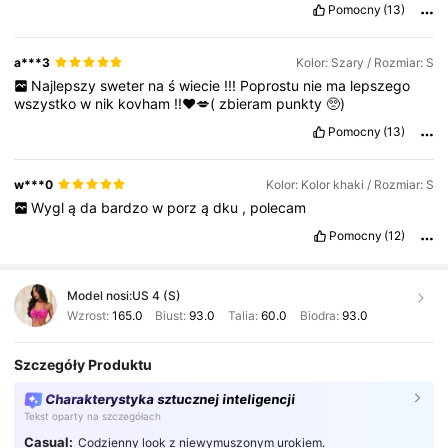
Pomocny
(13)
спадает
короче
плюс
вайбик
10000
%
a***3
Kolor: Szary / Rozmiar: S
Najlepszy
sweter
na
ś
wiecie
!!!
Poprostu
nie
ma
lepszego
wszystko
w
nik
kovham
!!❤️💋(
zbieram
punkty
🥺)
Pomocny
(13)
w***0
Kolor: Kolor khaki / Rozmiar: S
Wygl
ą
da
bardzo
w
porz
ą
dku
,
polecam
Pomocny
(12)
Model nosi:
US 4 (S)
Wzrost:
165.0
Biust:
93.0
Talia:
60.0
Biodra:
93.0
Szczegóły Produktu
Charakterystyka sztucznej inteligencji
Tekst oparty na szczegółach
Casual:
Codzienny look z niewymuszonym urokiem.