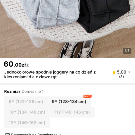
1/8
60
,00zł
Jednokolorowe spodnie joggery na co dzień z
5,00
kieszeniami dla dziewcząt
(3)
Rozmiar
Domyślnie
6 left
8Y
(122-128 cm)
9Y
(128-134 cm)
10Y
(134-140 cm)
11Y
(140-146 cm)
12Y
(146-152 cm)
Przewodnik po Rozmiarach