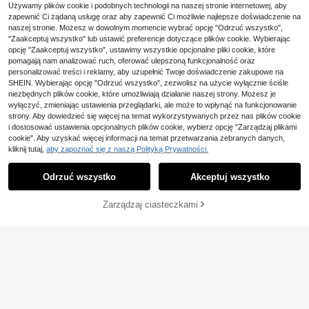
Używamy plików cookie i podobnych technologii na naszej stronie internetowej, aby
Girlism
zapewnić Ci żądaną usługę oraz aby zapewnić Ci możliwie najlepsze doświadczenie na
Girlism Dresowe spodnie dla d
NEW
naszej stronie. Możesz w dowolnym momencie wybrać opcję "Odrzuć wszystko",
ziewczynek tween, wiosna lato jesi
51
"Zaakceptuj wszystko" lub ustawić preferencje dotyczące plików cookie. Wybierając
,00zł
eń zima, nowe, casualowe, uniwers
opcję "Zaakceptuj wszystko", ustawimy wszystkie opcjonalne pliki cookie, które
alne, dopasowane, kolorowe bloki, t
aśma, elastyczny pas, luźne, z szer
pomagają nam analizować ruch, oferować ulepszoną funkcjonalność oraz
okimi nogawkami, sezon powrotu d
personalizować treści i reklamy, aby uzupełnić Twoje doświadczenie zakupowe na
o szkoły
SHEIN. Wybierając opcję "Odrzuć wszystko", zezwolisz na użycie wyłącznie ściśle
niezbędnych plików cookie, które umożliwiają działanie naszej strony. Możesz je
wyłączyć, zmieniając ustawienia przeglądarki, ale może to wpłynąć na funkcjonowanie
strony. Aby dowiedzieć się więcej na temat wykorzystywanych przez nas plików cookie
i dostosować ustawienia opcjonalnych plików cookie, wybierz opcję "Zarządzaj plikami
cookie". Aby uzyskać więcej informacji na temat przetwarzania zebranych danych,
kliknij tutaj,
aby zapoznać się z naszą Polityką Prywatności.
Odrzuć wszystko
Akceptuj wszystko
Zarządzaj ciasteczkami
DODAJ DO KOSZYKA
2-częściowy zestaw spodni dla dzi
ewcząt w stylu tween, prosty, wios
75
,32zł
enny/jesienny, jednokolorowe, mięk
kie, elastyczne, proste nogawki, co
17
dzienne, wygodne, uniwersalne, sp
ortowe, sportowe, outdoorowe, styl
SHEIN 1 szt. Luźne, spo
Magazyn UE
owe ubrania
rtowe spodnie dresowe dla dziewc
65
,00zł
ząt w wieku 1-2 lat, w jednolitym k
olorze
4-5 dni roboczych