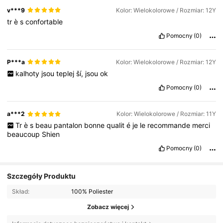
v***9
Kolor: Wielokolorowe / Rozmiar: 12Y
tr
è
s
confortable
Pomocny
(0)
P***a
Kolor: Wielokolorowe / Rozmiar: 12Y
kalhoty
jsou
teplej
ší,
jsou
ok
Pomocny
(0)
a***2
Kolor: Wielokolorowe / Rozmiar: 11Y
Tr
è
s
beau
pantalon
bonne
qualit
é
je
le
recommande
merci
beaucoup
Shien
Pomocny
(0)
Szczegóły Produktu
Skład:
100% Poliester
Zobacz więcej