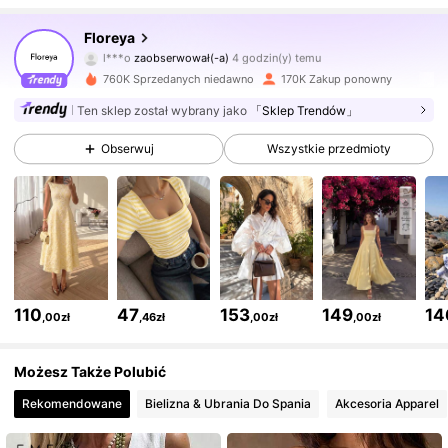
99K Obserwujący
4,74
Floreya
7***b
przegląda
99K Obserwujący
4,74
760K Sprzedanych niedawno
170K Zakup ponowny
Ten sklep został wybrany jako
「Sklep Trendów」
99K Obserwujący
4,74
Obserwuj
Wszystkie przedmioty
99K Obserwujący
4,74
99K Obserwujący
4,74
110
47
153
149
14
,00zł
,46zł
,00zł
,00zł
99K Obserwujący
4,74
Możesz Także Polubić
Rekomendowane
Bielizna & Ubrania Do Spania
Akcesoria Apparel
99K Obserwujący
4,74