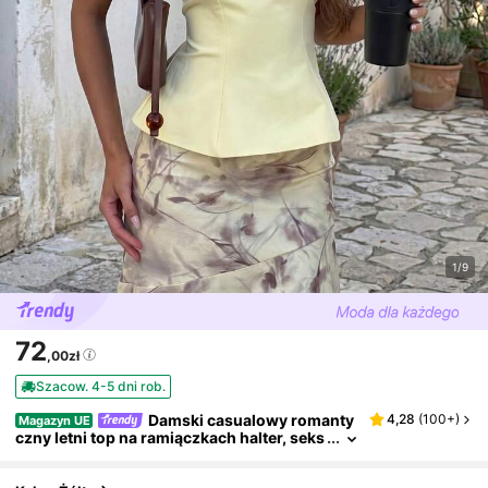
1/9
72
,00zł
Szacow. 4-5 dni rob.
Damski casualowy romanty
4,28
(
100+
)
Magazyn UE
czny letni top na ramiączkach halter, seks
owny, z odkrytymi plecami, jednolity kolo
r, żółty, na wakacje, plażę i do domu, letni outf