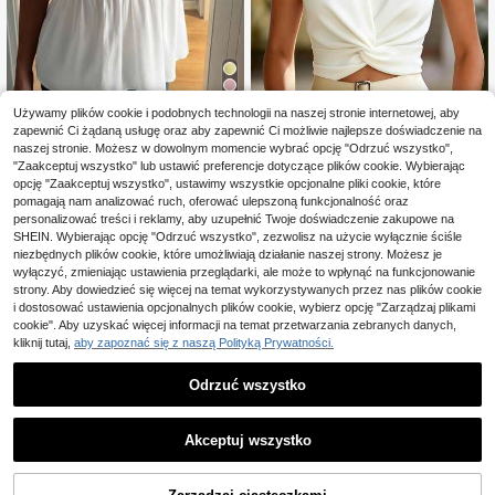
Używamy plików cookie i podobnych technologii na naszej stronie internetowej, aby
5
zapewnić Ci żądaną usługę oraz aby zapewnić Ci możliwie najlepsze doświadczenie na
SCARLUX jesienny dam
Magazyn UE
naszej stronie. Możesz w dowolnym momencie wybrać opcję "Odrzuć wszystko",
5
ski basic biały top na ramiączkach
43
"Zaakceptuj wszystko" lub ustawić preferencje dotyczące plików cookie. Wybierając
,00zł
spaghetti z regulacją, styl Y2K, do s
SHEIN LUNE Bluzka be
opcję "Zaakceptuj wszystko", ustawimy wszystkie opcjonalne pliki cookie, które
Magazyn UE
zkoły, na co dzień i na ulicę, letni
4-5 dni roboczych
38
z rękawów, modna do dojazdów do
pomagają nam analizować ruch, oferować ulepszoną funkcjonalność oraz
,00zł
-2%
pracy, elegancki design
39,00zł
najniższa cena
personalizować treści i reklamy, aby uzupełnić Twoje doświadczenie zakupowe na
4-5 dni roboczych
SHEIN. Wybierając opcję "Odrzuć wszystko", zezwolisz na użycie wyłącznie ściśle
niezbędnych plików cookie, które umożliwiają działanie naszej strony. Możesz je
wyłączyć, zmieniając ustawienia przeglądarki, ale może to wpłynąć na funkcjonowanie
strony. Aby dowiedzieć się więcej na temat wykorzystywanych przez nas plików cookie
i dostosować ustawienia opcjonalnych plików cookie, wybierz opcję "Zarządzaj plikami
cookie". Aby uzyskać więcej informacji na temat przetwarzania zebranych danych,
kliknij tutaj,
aby zapoznać się z naszą Polityką Prywatności.
Odrzuć wszystko
Akceptuj wszystko
DODAJ DO