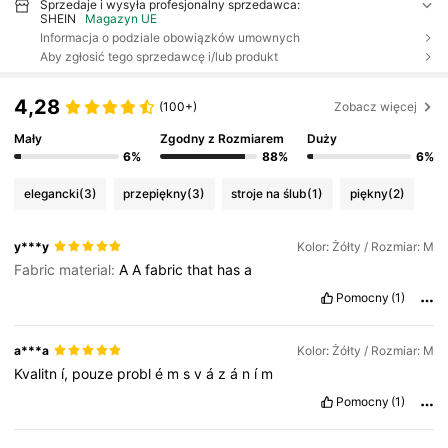
Sprzedaje i wysyła profesjonalny sprzedawca:
SHEIN
Magazyn UE
Informacja o podziale obowiązków umownych
Aby zgłosić tego sprzedawcę i/lub produkt
4,28
(100+)
Zobacz więcej
Mały
Zgodny z Rozmiarem
Duży
6%
88%
6%
elegancki
(3)
przepiękny
(3)
stroje na ślub
(1)
piękny
(2)
y***y
Kolor: Żółty / Rozmiar: M
Fabric material:
A
A
fabric
that
has
a
Pomocny
(1)
a***a
Kolor: Żółty / Rozmiar: M
Kvalitn
í,
pouze
probl
é
m
s
v
á
z
á
n
í
m
Pomocny
(1)