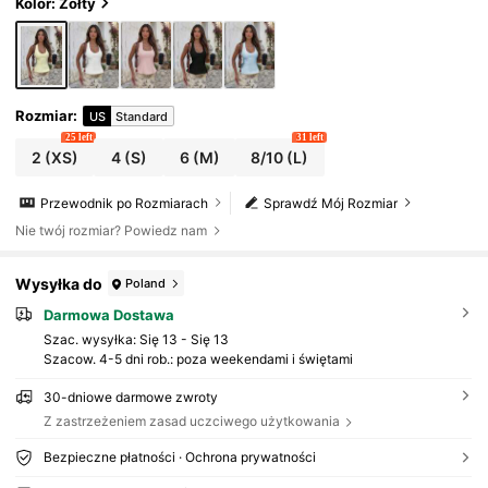
it urlopowy
Kolor: Żółty
Rozmiar
:
US
Standard
25 left
31 left
2
(XS)
4
(S)
6
(M)
8/10
(L)
Przewodnik po Rozmiarach
Sprawdź Mój Rozmiar
Nie twój rozmiar? Powiedz nam
Wysyłka do
Poland
Darmowa Dostawa
Szac. wysyłka:
Się 13 - Się 13
Szacow. 4-5 dni rob.: poza weekendami i świętami
30-dniowe darmowe zwroty
Z zastrzeżeniem zasad uczciwego użytkowania
Bezpieczne płatności · Ochrona prywatności