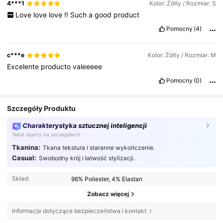
4***1
Kolor: Żółty / Rozmiar: S
Love
love
love
!!
Such
a
good
product
Pomocny
(4)
c***e
Kolor: Żółty / Rozmiar: M
Excelente
producto
valeeeee
Pomocny
(0)
Szczegóły Produktu
Charakterystyka sztucznej inteligencji
Tekst oparty na szczegółach
Tkanina:
Tkana tekstura i staranne wykończenie.
Casual:
Swobodny krój i łatwość stylizacji.
Skład:
96% Poliester, 4% Elastan
Zobacz więcej
Informacje dotyczące bezpieczeństwa i kontakt