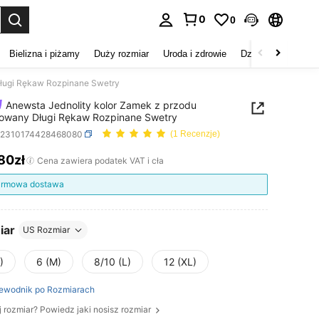
0
0
duj. Press Enter to select.
Bielizna i piżamy
Duży rozmiar
Uroda i zdrowie
Dzieci
Buty
D
Długi Rękaw Rozpinane Swetry
Anewsta Jednolity kolor Zamek z przodu
owany Długi Rękaw Rozpinane Swetry
z2310174428468080
(1 Recenzje)
,80zł
ICE AND AVAILABILITY
Cena zawiera podatek VAT i cła
rmowa dostawa
iar
US Rozmiar
)
6 (M)
8/10 (L)
12 (XL)
ewodnik po Rozmiarach
j rozmiar? Powiedz jaki nosisz rozmiar