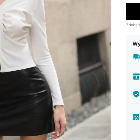
Zdobąd
Wy