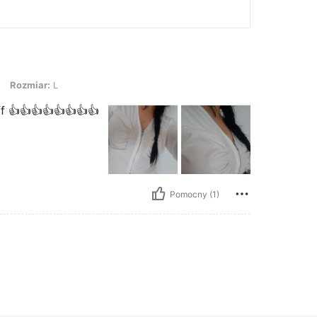
: L
Rozmiar:
L
ff 👍👍👍👍👍👍👍👍
Pomocny (1)