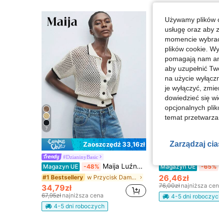
Używamy plików c
usługę oraz aby 
momencie wybrać 
plików cookie. Wy
pomagają nam ana
aby uzupełnić Tw
na użycie wyłączn
je wyłączyć, zmie
dowiedzieć się w
opcjonalnych plik
temat przetwarzan
7
6
Zarządzaj ci
Zaoszczędź 33,16zł
#DzianinyBasic
Travachic
Maija Luźny, dzianinowy kardigan z okrągłym dekoltem i opadającymi ramionami, jesień
Magazyn UE
-48%
Magazyn UE
-65%
26,46zł
w Przycisk Damskie lekkie kardigany
#1 Bestsellery
76,00zł
najniższa ce
34,79zł
67,95zł
najniższa cena
4-5 dni roboczyc
4-5 dni roboczych