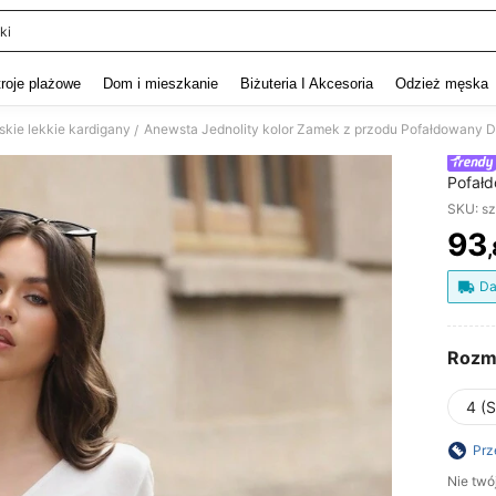
ki
and down arrow keys to navigate search Ostatnie wyszukiwanie and szukaj i znaj
troje plażowe
Dom i mieszkanie
Biżuteria I Akcesoria
Odzież męska
kie lekkie kardigany
Anewsta Jednolity kolor Zamek z przodu Pofałdowany 
/
Pofałd
SKU: s
93
PR
Da
Rozm
4 (S
Prz
Nie twó