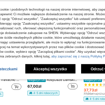
ookie i podobnych technologii na naszej stronie internetowej, aby zap
zapewnić Ci możliwie najlepsze doświadczenie na naszej stronie. Moż
opcję "Odrzuć wszystko", "Zaakceptuj wszystko" lub ustawić preferen
bierając opcję "Zaakceptuj wszystko", ustawimy wszystkie opcjonalne pl
lizować ruch, oferować ulepszoną funkcjonalność oraz personalizować 
oje doświadczenie zakupowe na SHEIN. Wybierając opcję "Odrzuć wszy
ie ściśle niezbędnych plików cookie, które umożliwiają działanie nasze
niając ustawienia przeglądarki, ale może to wpłynąć na funkcjonowanie
ięcej na temat wykorzystywanych przez nas plików cookie i dostosować
ów cookie, wybierz opcję "Zarządzaj plikami cookie". Aby uzyskać więce
ia zebranych danych, kliknij tutaj,
aby zapoznać się z naszą Polityką P
13
11
asteczkami
Akceptuj wszystko
Odrzuć 
RosyDaze
Strévra
#2 Bestsellery
Travachic Damski elegancki dzianinowy top w kolorze kremowej bieli z ażurowymi wycięciami, jednorzędowym zapięciem i rękawami typu nietoperz, boho, letni, na wakacje i urlop, na plażę i imprezę, casual, w stylu meksykańskim
RosyDaze Damski dzianinowy top z dekoltem w serek, krótkim rękawem i ażurowym splotem, casualowy, francuski styl, z wełnianej tkaniny, letni, elegancki na wakacje i brunch, niebiesko-biały, do biura na lato
Magazyn UE
Magazyn UE
(
#2 Bestsellery
#2 Bestsellery
67,00zł
na
(
(
37,73zł
#2 Bestsellery
4-5 dni roboczych
77,00zł
najniżs
h
(
4-5 dni ro