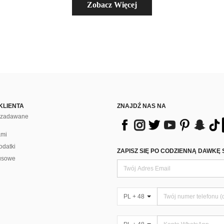
Zobacz Więcej
KLIENTA
ZNAJDŹ NAS NA
j zadawane
ami
odatki
ZAPISZ SIĘ PO CODZIENNĄ DAWKĘ 
usowe
PL + 48