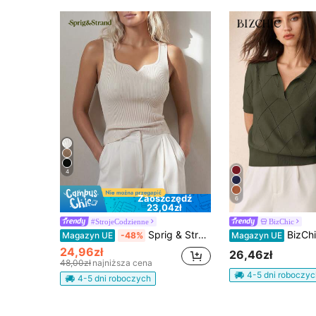
4
Zaoszczędź
6
23,04zł
#StrojeCodzienne
BizChic
Sprig & Strand Damskie Topy Dzianinowe Prążkowana Dzianina Prosty Casual
BizChic Zielony damski sweter wiosenny z kołnierzykiem polo, dzianinowy top typu pullover z krótkim rękawem, szydełkowy wzór rombowy, elegancki, minimalistyczny, 
Magazyn UE
-48%
Magazyn UE
24,96zł
26,46zł
48,00zł
najniższa cena
4-5 dni roboczyc
4-5 dni roboczych