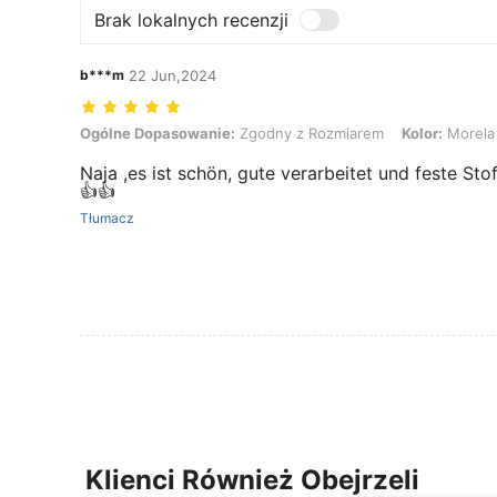
Brak lokalnych recenzji
b***m
22 Jun,2024
Ogólne Dopasowanie: Zgodny z Rozmiarem, Kolor: Morela, Rozmiar
Ogólne Dopasowanie:
Zgodny z Rozmiarem
Kolor:
Morela
Naja ,es ist schön, gute verarbeitet und feste Sto
👍👍
Tłumacz
Klienci Również Obejrzeli