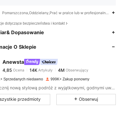
Pomarszczona,Oddzielany,Prać w pralce lub w profesjonalnej pralni chemiczn
cje dotyczące bezpieczeństwa i kontakt
4,85
14K
4M
iar& Dopasowanie
macje O Sklepie
4,85
14K
4M
Anewsta
4,85
14K
4M
Ocena
Artykuły
Obserwujący
b***7
zapłacono
1 dzień temu
+ Sprzedanych niedawno
999K+ Zakup ponowny
4,85
14K
4M
Rozpocznij nową stylową podróż z wyjątkowymi, godnymi uwagi elementami, które pobudzą nowe inspiracje.
szystkie przedmioty
Obserwuj
4,85
14K
4M
4,85
14K
4M