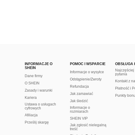
INFORMACJE O
POMOC I WSPARCIE
OBSŁUGA 
SHEIN
Najczęście
Informacje o wysyłce
pytania
Dane firmy
Odstąpienie/Zwroty
Kontakt z n
O SHEIN
Refundacja
Płatność i P
Zasady i warunki
Jak zamawiać
Punkty bon
Kariera
Jak śledzić
Ustawa o usługach
Informacje o
cyfrowych
rozmiarach
Afiliacja
SHEIN VIP
Prześlij skargę
Jak zgłosić nielegalną
treść