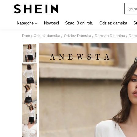
gniot
Use up 
Kategorie
Nowości
Szac. 3 dni rob.
Odzież damska
S
Dom
Odzież damska
Odzież Damska
Damska Dzianina
Dams
/
/
/
/