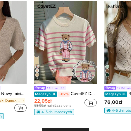
4
15
CovetEZ
Rafferi
w serek, krótki rękaw, dopasowany krój, zapinany na guziki kardigan, uniwersalny, swobodny, dzianinowy kardigan na jesień/zimę
CovetEZ Damska dzianinowa koszulka w paski z nadrukiem misia, niszowa marka w stylu college'owym, popularna seria z misiem, naprawdę uroczy okrągły dekolt z krótkim rękawem, odpowiednia na wiosnę i lato, koszulki dla niemowląt dla kobiet, letni damski zestaw, uroczy zestaw koszulek, damski zestaw z misiem, koszulka z misiem
Rafferiza L
Magazyn UE
-62%
Magazyn UE
22,05zł
w Khaki Damskie lekkie kardigany
76,00zł
58,99zł
najniższa cena
4-5 dni ro
4-5 dni roboczych
h