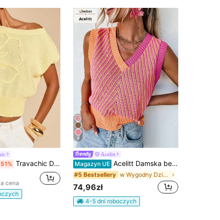
9
hic
Acelitt
Travachic Damski, swobodny, jednokolorowy, dzianinowy top z ukośnymi ramionami, na co dzień, na wakacje, na wakacje, na wiosenne wakacje, na imprezę, na plażę, na wiosnę, na Walentynki
Acelitt Damska bezrękawnik z dekoltem w serek, w różowe paski, z dzianiny wełnianej, swobodny, modny i stylowy na letnie wakacje
-51%
Magazyn UE
w Wygodny Dzianina damska
#5 Bestsellery
za cena
74,96zł
boczych
4-5 dni roboczych