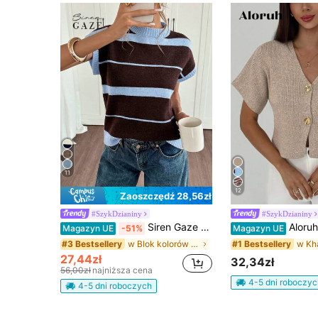
11
12
Zaoszczędź 28,56zł
#SzykDzianiny
#SzykDzianiny
Siren Gaze Damski luźny, dzianinowy top w paski, z krótkim rękawem i okrągłym dekoltem
Aloruh Nowy minimalistyczny, modny, dojazdowy do pracy, głęboki dekolt 
Magazyn UE
-51%
Magazyn UE
w Blok kolorów Damskie bluzki dzianinowe
#3 Bestsellery
#1 Bestsellery
27,44zł
32,34zł
56,00zł
najniższa cena
4-5 dni roboczyc
4-5 dni roboczych