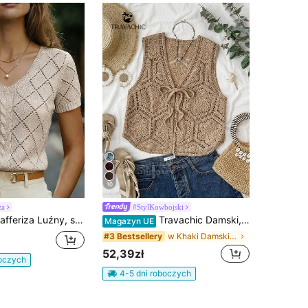
10
za
#StylKowbojski
uźny, swobodny sweter z dekoltem w serek, krótkim rękawem, dzianinowy, z ażurowym wzorem w romby, w kolorze moreli, dla kobiet, wiosna/lato
Travachic Damski, jednokolorowy, wycięty, skręcony, bezrękawnik z dekoltem w serek, cienki kardigan, na wakacje, na co dzień, na wakacje, na wiosenną przerwę, na imprezę, na plażę, na wiosnę, na Walentynki, na Walentynki, na karnawał, elegancki, w kwiaty, na karnawał, na wiosnę i lato, na imprezę, w stylu meksykańskim, na wyjście, na imprezę
Magazyn UE
w Khaki Damskie lekkie kardigany
#3 Bestsellery
52,39zł
boczych
4-5 dni roboczych