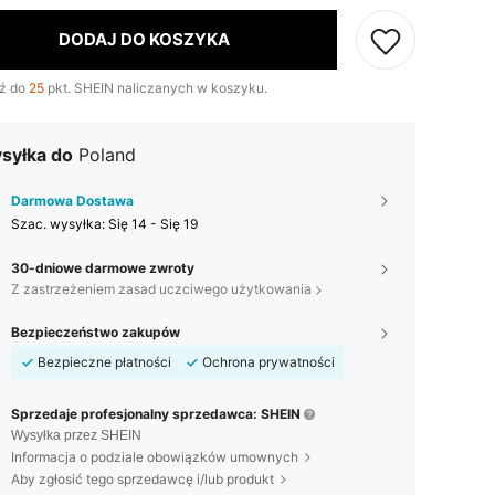
DODAJ DO KOSZYKA
ź do
25
pkt. SHEIN naliczanych w koszyku.
syłka do
Poland
Darmowa Dostawa
Szac. wysyłka:
Się 14 - Się 19
30-dniowe darmowe zwroty
Z zastrzeżeniem zasad uczciwego użytkowania
Bezpieczeństwo zakupów
Bezpieczne płatności
Ochrona prywatności
Sprzedaje profesjonalny sprzedawca: SHEIN
Wysyłka przez SHEIN
Informacja o podziale obowiązków umownych
Aby zgłosić tego sprzedawcę i/lub produkt