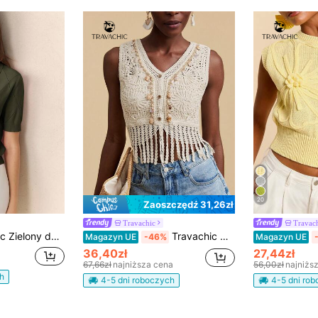
20
Zaoszczędź 31,26zł
Travachic
Travac
casualowy, do pracy, na randkę, na co dzień, na wakacje, na Dzień Niepodległości, sezon absolwentów, na festiwal muzyczny, wyszczuplający, elegancki, uniwersalny, premium, letni, na spotkania towarzyskie, na święta, na imprezy, na wyjścia, na plażę, do biura, francuski vintage, świeży
Travachic Damski, swobodny, dzianinowy top bez rękawów z frędzlami na wakacje
Magazyn UE
-46%
Magazyn UE
36,40zł
27,44zł
67,66zł
najniższa cena
56,00zł
najniżs
h
4-5 dni roboczych
4-5 dni ro