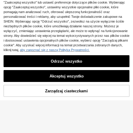
"Zaakceptuj wszystko" lub ustawić preferencje dotyczące plików cookie. Wybierając
INAWLY Damska bordo
opcję "Zaakceptuj wszystko", ustawimy wszystkie opcjonalne pliki cookie, które
Magazyn UE
35
wa, codzienna, minimalistyczna, je
pomagają nam analizować ruch, oferować ulepszoną funkcjonalność oraz
,00zł
dnokolorowa, krótka, dopasowana
personalizować treści i reklamy, aby uzupełnić Twoje doświadczenie zakupowe na
koszulka z krótkim rękawem, ideal
4-5 dni roboczych
SHEIN. Wybierając opcję "Odrzuć wszystko", zezwolisz na użycie wyłącznie ściśle
na do codziennych dojazdów, na la
niezbędnych plików cookie, które umożliwiają działanie naszej strony. Możesz je
to
wyłączyć, zmieniając ustawienia przeglądarki, ale może to wpłynąć na funkcjonowanie
strony. Aby dowiedzieć się więcej na temat wykorzystywanych przez nas plików cookie
i dostosować ustawienia opcjonalnych plików cookie, wybierz opcję "Zarządzaj plikami
cookie". Aby uzyskać więcej informacji na temat przetwarzania zebranych danych,
kliknij tutaj,
aby zapoznać się z naszą Polityką Prywatności.
Odrzuć wszystko
Akceptuj wszystko
Zarządzaj ciasteczkami
KUP TERAZ
DODAJ DO KOSZYKA