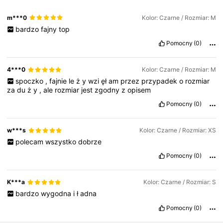
m***0
Kolor: Czarne / Rozmiar: M
bardzo
fajny
top
Pomocny
(0)
4***0
Kolor: Czarne / Rozmiar: M
spoczko
,
fajnie
le
ż
y
wzi
ęł
am
przez
przypadek
o
rozmiar
za
du
ż
y
,
ale
rozmiar
jest
zgodny
z
opisem
Pomocny
(0)
w***s
Kolor: Czarne / Rozmiar: XS
polecam
wszystko
dobrze
Pomocny
(0)
K***a
Kolor: Czarne / Rozmiar: S
bardzo
wygodna
i
ł
adna
Pomocny
(0)
1.9M Obserwujący