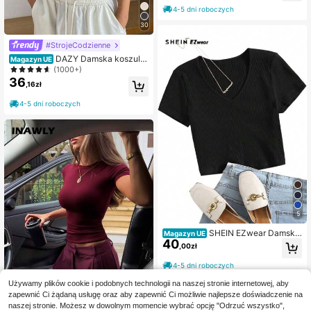
ń/lato, idealna na powrót do szkoły,
4-5 dni roboczych
idealna również na damskie bluzki,
bluzki świąteczne, odzież wakacyj
30
ną, stroje świąteczne, odzież biuro
wą itp. Czarna koszulka
#StrojeCodzienne
DAZY Damska koszulk
Magazyn UE
a z krótkim rękawem i okrągłym de
(1000+)
koltem w jednolitym kolorze, casual
36
,16zł
owa
4-5 dni roboczych
5
SHEIN EZwear Damska
Magazyn UE
40
bluzka casualowa z dekoltem w ser
,00zł
ek i krótkim rękawem, do noszenia
na co dzień
4-5 dni roboczych
Używamy plików cookie i podobnych technologii na naszej stronie internetowej, aby
zapewnić Ci żądaną usługę oraz aby zapewnić Ci możliwie najlepsze doświadczenie na
naszej stronie. Możesz w dowolnym momencie wybrać opcję "Odrzuć wszystko",
6