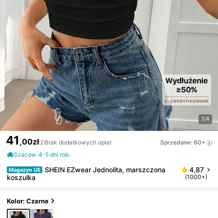
1/4
41
,00zł
Brak dodatkowych opłat
Sprzedane: 60+
Szacow. 4-5 dni rob.
SHEIN EZwear Jednolita, marszczona
4,87
Magazyn UE
koszulka
(1000+)
Kolor: Czarne