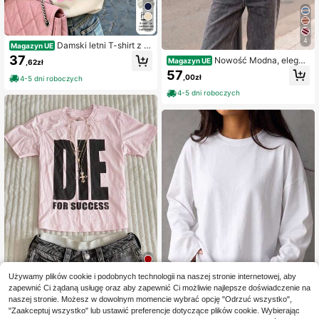
5
4
Damski letni T-shirt z 1
Magazyn UE
00% bawełny z vintage nadrukiem
37
Nowość Modna, elegan
Magazyn UE
,62zł
kreskówkowym i angielskim napise
cka, prążkowana koszulka z okrągł
57
m, krótki rękaw, retro okrągły dekol
,00zł
4-5 dni roboczych
ym dekoltem i krótkim rękawem, id
t, nadruk na plecach, casualowy str
ealna na wakacje, do szkoły, na wa
4-5 dni roboczych
eetwear na co dzień, styl Y2K
kacje i na co dzień, na co dzień, na
lato
Używamy plików cookie i podobnych technologii na naszej stronie internetowej, aby
zapewnić Ci żądaną usługę oraz aby zapewnić Ci możliwie najlepsze doświadczenie na
15
naszej stronie. Możesz w dowolnym momencie wybrać opcję "Odrzuć wszystko",
IslaSuriya Damska kosz
Magazyn UE
"Zaakceptuj wszystko" lub ustawić preferencje dotyczące plików cookie. Wybierając
ulka z krótkim rękawem i dopasow