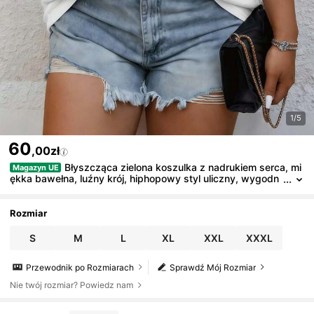
1/5
60
,00zł
Błyszcząca zielona koszulka z nadrukiem serca, mi
Magazyn UE
ękka bawełna, luźny krój, hiphopowy styl uliczny, wygodn
a, nadruk artystyczny, nowość
Rozmiar
S
M
L
XL
XXL
XXXL
Przewodnik po Rozmiarach
Sprawdź Mój Rozmiar
Nie twój rozmiar? Powiedz nam