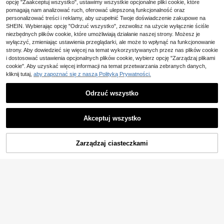
#2 Bestsellery
w Grafika Podstawowe koszulki casualowe
Damski modny luźny T-shirt z długi
opcję "Zaakceptuj wszystko", ustawimy wszystkie opcjonalne pliki cookie, które
anym białym nadrukiem
m rękawem i okrągłym dekoltem, re
pomagają nam analizować ruch, oferować ulepszoną funkcjonalność oraz
20
33
,58zł
,17zł
gularny krój, uniwersalna casualow
personalizować treści i reklamy, aby uzupełnić Twoje doświadczenie zakupowe na
a bluzka plus size na jesień/zimę, je
4-5 dni roboczych
SHEIN. Wybierając opcję "Odrzuć wszystko", zezwolisz na użycie wyłącznie ściśle
sienny niezbędnik łatwy do stylizac
niezbędnych plików cookie, które umożliwiają działanie naszej strony. Możesz je
ji
wyłączyć, zmieniając ustawienia przeglądarki, ale może to wpłynąć na funkcjonowanie
strony. Aby dowiedzieć się więcej na temat wykorzystywanych przez nas plików cookie
i dostosować ustawienia opcjonalnych plików cookie, wybierz opcję "Zarządzaj plikami
cookie". Aby uzyskać więcej informacji na temat przetwarzania zebranych danych,
kliknij tutaj,
aby zapoznać się z naszą Polityką Prywatności.
Odrzuć wszystko
Akceptuj wszystko
Zarządzaj ciasteczkami
KUP TERAZ
DODAJ DO KOSZYKA
17
19
Resyla Damska casualo
Magazyn UE
21
wa koszulka z nadrukiem, nowy let
SHEIN LUNE Koszula d
Magazyn UE
,56zł
-51%
ni wzór, niebieski haft w serce, na z
amska z krótkim rękawem i dekolte
44,00zł
najniższa cena
(1000+)
ewnątrz, styl uliczny, na randkę, da
m w serek, swobodna, lniana
4-5 dni roboczych
27
mski t-shirt z krótkim rękawem
,44zł
-49%
53,81zł
najniższa cena
4-5 dni roboczych