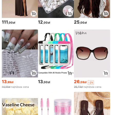
111
12
25
,00zł
,00zł
,00zł
13
13
26
,89zł
,00zł
,09zł
-2%
14,00zł
najniższa cena
26,73zł
najniższa cena