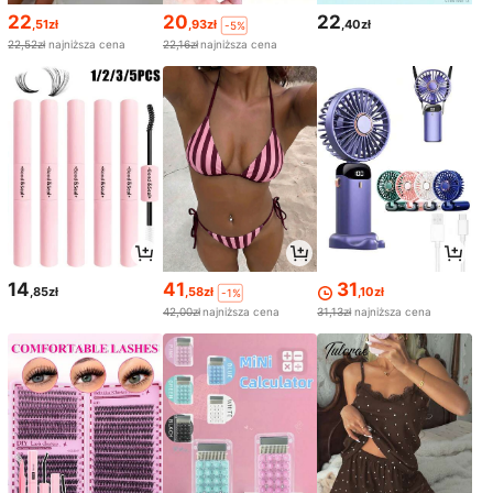
22
20
22
,51zł
,93zł
,40zł
-5%
22,52zł
najniższa cena
22,16zł
najniższa cena
14
41
31
,85zł
,58zł
,10zł
-1%
42,00zł
najniższa cena
31,13zł
najniższa cena