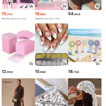
15
16
54
,70zł
,66zł
,00zł
15,71zł
najniższa cena
16,67zł
najniższa cena
12
15
18
,00zł
,84zł
,73zł