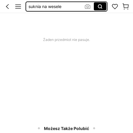
suknia na wesele
elegancka sukienka damska
sukienka na wesele
gniotki
Żaden przedmiot nie pasuje.
Możesz Także Polubić