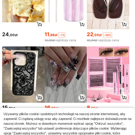
24
11
22
,00zł
,88zł
,05zł
-1%
-48%
12,00zł
najniższa cena
42,94zł
najniższa cena
15
16
8
,81zł
,83zł
,66zł
16,89zł
najniższa cena
8,67zł
najniższa cena
Używamy plików cookie i podobnych technologii na naszej stronie internetowej, aby
zapewnić Ci żądaną usługę oraz aby zapewnić Ci możliwie najlepsze doświadczenie na
naszej stronie. Możesz w dowolnym momencie wybrać opcję "Odrzuć wszystko",
"Zaakceptuj wszystko" lub ustawić preferencje dotyczące plików cookie. Wybierając
opcję "Zaakceptuj wszystko", ustawimy wszystkie opcjonalne pliki cookie, które