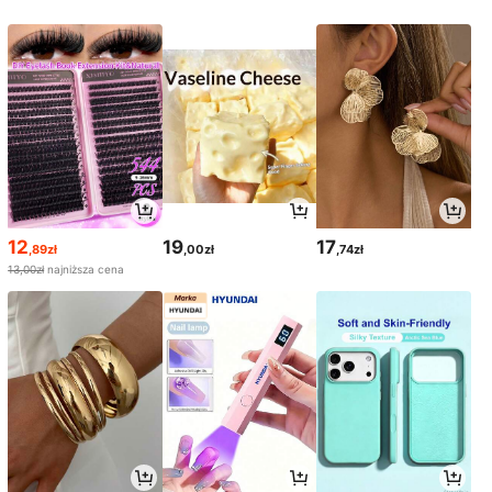
12
19
17
,89zł
,00zł
,74zł
13,00zł
najniższa cena