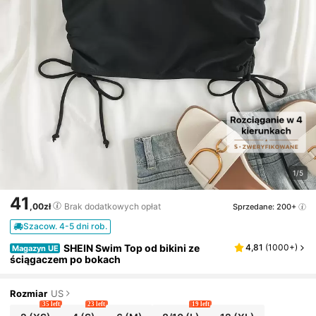
1/5
41
,00zł
Brak dodatkowych opłat
Sprzedane: 200+
Szacow. 4-5 dni rob.
SHEIN Swim Top od bikini ze
4,81
(
1000+
)
Magazyn UE
ściągaczem po bokach
Rozmiar
US
35 left
23 left
19 left