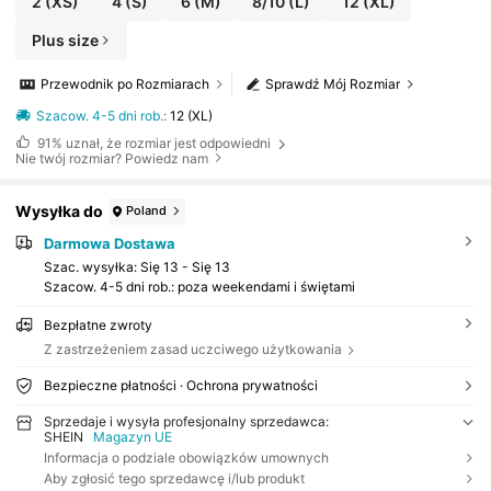
2
(XS)
4
(S)
6
(M)
8/10
(L)
12
(XL)
Plus size
Przewodnik po Rozmiarach
Sprawdź Mój Rozmiar
Szacow. 4-5 dni rob.
:
12 (XL)
91%
uznał, że rozmiar jest odpowiedni
Nie twój rozmiar? Powiedz nam
Wysyłka do
Poland
Darmowa Dostawa
Szac. wysyłka:
Się 13 - Się 13
Szacow. 4-5 dni rob.: poza weekendami i świętami
Bezpłatne zwroty
Z zastrzeżeniem zasad uczciwego użytkowania
Bezpieczne płatności · Ochrona prywatności
Sprzedaje i wysyła profesjonalny sprzedawca:
SHEIN
Magazyn UE
Informacja o podziale obowiązków umownych
Aby zgłosić tego sprzedawcę i/lub produkt