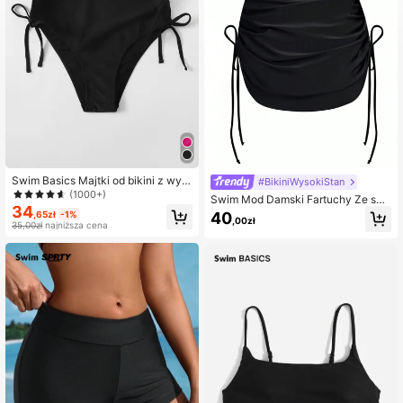
414K Obserwujący
4,88
414K Obserwujący
4,88
414K Obserwujący
4,88
Swim Basics Majtki od bikini z wys
#BikiniWysokiStan
okim stanem z wiązaniem po boku
(1000+)
Swim Mod Damski Fartuchy Ze szn
414K Obserwujący
4,88
34
urkiem do ściągania Strona
,65zł
-1%
40
,00zł
35,00zł
najniższa cena
414K Obserwujący
4,88
414K Obserwujący
4,88