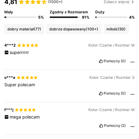
4,81
(1000+)
Zobacz więcej
Mały
Zgodny z Rozmiarem
Duży
5%
91%
4%
dobry materiał
(77)
dobrze dopasowany
(100+)
miłość
(50)
4***2
Kolor: Czarne / Rozmiar: M
superrrrrr
Pomocny
(0)
o***a
Kolor: Czarne / Rozmiar: S
Super
polecam
Pomocny
(0)
f***j
Kolor: Czarne / Rozmiar: M
mega
polecam
Pomocny
(2)