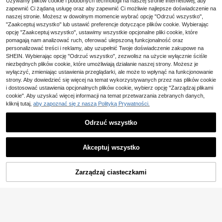
Używamy plików cookie i podobnych technologii na naszej stronie internetowej, aby
zapewnić Ci żądaną usługę oraz aby zapewnić Ci możliwie najlepsze doświadczenie na
naszej stronie. Możesz w dowolnym momencie wybrać opcję "Odrzuć wszystko",
13
Swim Basics Jednolity
Magazyn UE
"Zaakceptuj wszystko" lub ustawić preferencje dotyczące plików cookie. Wybierając
43
Wysoki stan Spodenki bikini
Swim Lushoire
,56zł
-1%
opcję "Zaakceptuj wszystko", ustawimy wszystkie opcjonalne pliki cookie, które
44,00zł
najniższa cena
pomagają nam analizować ruch, oferować ulepszoną funkcjonalność oraz
Swim Lushoire Damskie letnie plaż
4-5 dni roboczych
owe, swobodne, wakacyjne, czarn
personalizować treści i reklamy, aby uzupełnić Twoje doświadczenie zakupowe na
43
,56zł
e, ściągane sznurkiem, falbaniaste
SHEIN. Wybierając opcję "Odrzuć wszystko", zezwolisz na użycie wyłącznie ściśle
u dołu, dół stroju kąpielowego
niezbędnych plików cookie, które umożliwiają działanie naszej strony. Możesz je
wyłączyć, zmieniając ustawienia przeglądarki, ale może to wpłynąć na funkcjonowanie
strony. Aby dowiedzieć się więcej na temat wykorzystywanych przez nas plików cookie
i dostosować ustawienia opcjonalnych plików cookie, wybierz opcję "Zarządzaj plikami
cookie". Aby uzyskać więcej informacji na temat przetwarzania zebranych danych,
kliknij tutaj,
aby zapoznać się z naszą Polityką Prywatności.
Odrzuć wszystko
Akceptuj wszystko
Zarządzaj ciasteczkami
KUP TERAZ
DODAJ DO KOSZYKA
4
Swim Basics Spodnie w jednolitym
kolorze ze ściągaczem w pasie, od
(1000+)
SHEIN Swim Szorty od bikini ze ści
powiednie na plażę i lato
ągaczem po boku