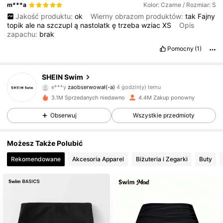
m***a
Kolor: Czarne / Rozmiar: S
Jakość produktu:
ok
Wierny obrazom produktów:
tak
Fajny
topik
ale
na
szczupl
ą
nastolatk
ę
trzeba
wziac
XS
Opis
zapachu:
brak
Pomocny
(1)
414K Obserwujący
4,88
SHEIN Swim
e***y
zaobserwował(-a)
4 godzin(y) temu
3.1M Sprzedanych niedawno
4.4M Zakup ponowny
414K Obserwujący
4,88
Obserwuj
Wszystkie przedmioty
414K Obserwujący
4,88
Możesz Także Polubić
Rekomendowane
Akcesoria Apparel
Biżuteria i Zegarki
Buty
414K Obserwujący
4,88
414K Obserwujący
4,88