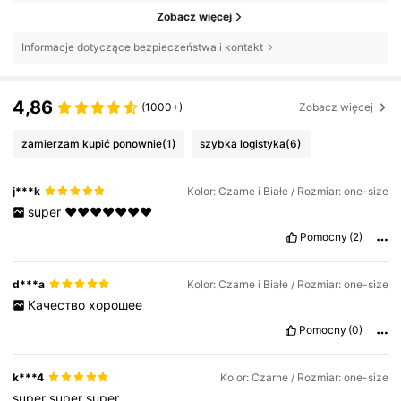
Zobacz więcej
Informacje dotyczące bezpieczeństwa i kontakt
4,86
(1000+)
Zobacz więcej
zamierzam kupić ponownie
(1)
szybka logistyka
(6)
j***k
Kolor: Czarne i Białe / Rozmiar: one-size
super
❤️❤️❤️❤️❤️❤️❤️
Pomocny
(2)
d***a
Kolor: Czarne i Białe / Rozmiar: one-size
Качество
хорошее
Pomocny
(0)
k***4
Kolor: Czarne / Rozmiar: one-size
super
super
super