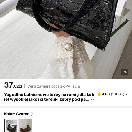
1/8
37
,62zł
Cena zawiera podatek VAT i cła
Yogodlns Letnie nowe torby na ramię dla kob
4,86
(
1000+
)
iet wysokiej jakości torebki zebry pod pa
chami torebka ze skóry PU z motywem p
anterki francuskie torby pod pachami dla ko
biet brązowa torebka z motywem panterki k
Kolor: Czarne
opertówki damskie vintage torebki na ramię
ze skóry PU uniwersalne codzienne