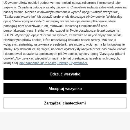
Używamy plików cookie i podobnych technologii na naszej stronie internetowej, aby
zapewnić Ci żądaną usługę oraz aby zapewnić Ci możliwie najlepsze doświadczenie na
14
naszej stronie. Możesz w dowolnym momencie wybrać opcję "Odrzuć wszystko",
Jesień/Zima Nowa Vintage Modna
"Zaakceptuj wszystko" lub ustawić preferencje dotyczące plików cookie. Wybierając
Zaoszczędź 0,21zł
35
Torebka Podpachowa, Dekoracyjn
opcję "Zaakceptuj wszystko", ustawimy wszystkie opcjonalne pliki cookie, które
,00zł
a, Z Klapą, Regulowany Pasek na R
pomagają nam analizować ruch, oferować ulepszoną funkcjonalność oraz
Damska torba na ramię w jednolity
amię, Mała Pojemność, Lekka Mini
39
m kolorze, minimalistyczna, swobo
personalizować treści i reklamy, aby uzupełnić Twoje doświadczenie zakupowe na
malistyczna Torebka na Ramię. Od
,60zł
39,81zł
najniższa cena
dna do codziennego użytku, modna
SHEIN. Wybierając opcję "Odrzuć wszystko", zezwolisz na użycie wyłącznie ściśle
powiednia Dla Kobiet do Codzienne
bordowa torba
niezbędnych plików cookie, które umożliwiają działanie naszej strony. Możesz je
go Użytku, Casual, Dojazdy i Użytk
u Studenckiego Torebka Kwadrato
wyłączyć, zmieniając ustawienia przeglądarki, ale może to wpłynąć na funkcjonowanie
wa
strony. Aby dowiedzieć się więcej na temat wykorzystywanych przez nas plików cookie
i dostosować ustawienia opcjonalnych plików cookie, wybierz opcję "Zarządzaj plikami
cookie". Aby uzyskać więcej informacji na temat przetwarzania zebranych danych,
kliknij tutaj,
aby zapoznać się z naszą Polityką Prywatności.
Odrzuć wszystko
Akceptuj wszystko
4
Zarządzaj ciasteczkami
DODAJ DO KOSZYKA
Zaoszczędź 0,32zł
Modna klasyczna nowa torebka o d
5
użej pojemności, luźna, artystyczn
#3 Bestsellery
w Torba marszczona Torby damskie na ramię
a, niszowy design, torba pod pachę,
(1000+)
Damska torebka pod pachę na łańc
elegancka, szykowna, uniwersalna,