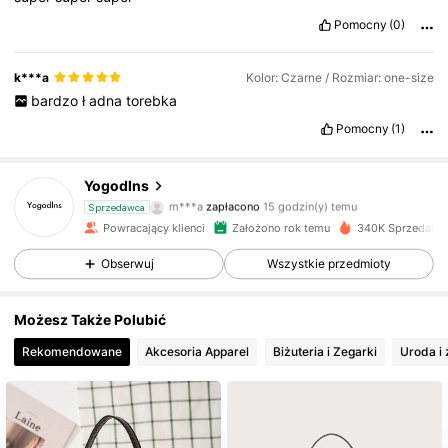
Pomocny
(0)
k***a
Kolor: Czarne / Rozmiar: one-size
bardzo
ł
adna
torebka
Pomocny
(1)
17K Obserwujący
4,84
Yogodlns
m***a
zapłacono
15 godzin(y) temu
Sprzedawca
3***6
zaobserwował(-a)
18 godzin(y) temu
Powracający klienci
Założono rok temu
340K Sprzedany
17K Obserwujący
4,84
Obserwuj
Wszystkie przedmioty
17K Obserwujący
4,84
Możesz Także Polubić
Rekomendowane
Akcesoria Apparel
Biżuteria i Zegarki
Uroda i
17K Obserwujący
4,84
17K Obserwujący
4,84