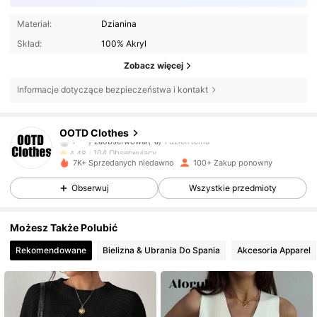
Materiał:
Dzianina
Skład:
100% Akryl
Zobacz więcej
Informacje dotyczące bezpieczeństwa i kontakt
104 Obserwujący
4,48
OOTD Clothes
i***y
zaobserwował(-a)
1 dzień temu
104 Obserwujący
4,48
7K+ Sprzedanych niedawno
100+ Zakup ponowny
104 Obserwujący
4,48
Obserwuj
Wszystkie przedmioty
104 Obserwujący
4,48
Możesz Także Polubić
Rekomendowane
Bielizna & Ubrania Do Spania
Akcesoria Apparel
104 Obserwujący
4,48
104 Obserwujący
4,48