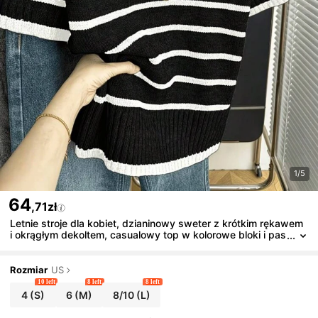
1/5
64
,71zł
Letnie stroje dla kobiet, dzianinowy sweter z krótkim rękawem
i okrągłym dekoltem, casualowy top w kolorowe bloki i pas
ki, czarny
Rozmiar
US
10 left
8 left
8 left
4
(S)
6
(M)
8/10
(L)