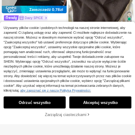
16
Zaoszczędź 0,78zł
Dazy SPICE
DAZY Damski, jednokol
Magazyn UE
12
orowy, dopasowany, dzianinowy to
Używamy plików cookie i podobnych technologii na naszej stronie internetowej, aby
15 Left
p z dekoltem w łódkę i krótkim ręka
zapewnić Ci żądaną usługę oraz aby zapewnić Ci możliwie najlepsze doświadczenie na
77
Casual sweter pullover w jednolity
,22zł
-1%
wem, swobodny i elegancki, jesień/
naszej stronie. Możesz w dowolnym momencie wybrać opcję "Odrzuć wszystko",
78,00zł
najniższa cena
m kolorze brązowym na jesień
zima
77
"Zaakceptuj wszystko" lub ustawić preferencje dotyczące plików cookie. Wybierając
,00zł
4-5 dni roboczych
opcję "Zaakceptuj wszystko", ustawimy wszystkie opcjonalne pliki cookie, które
pomagają nam analizować ruch, oferować ulepszoną funkcjonalność oraz
personalizować treści i reklamy, aby uzupełnić Twoje doświadczenie zakupowe na
SHEIN. Wybierając opcję "Odrzuć wszystko", zezwolisz na użycie wyłącznie ściśle
niezbędnych plików cookie, które umożliwiają działanie naszej strony. Możesz je
wyłączyć, zmieniając ustawienia przeglądarki, ale może to wpłynąć na funkcjonowanie
strony. Aby dowiedzieć się więcej na temat wykorzystywanych przez nas plików cookie
i dostosować ustawienia opcjonalnych plików cookie, wybierz opcję "Zarządzaj plikami
cookie". Aby uzyskać więcej informacji na temat przetwarzania zebranych danych,
kliknij tutaj,
aby zapoznać się z naszą Polityką Prywatności.
Odrzuć wszystko
Akceptuj wszystko
Zarządzaj ciasteczkami
DODAJ DO KOSZYKA
9