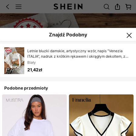
Znajdź Podobny
Letnie bluzki damskie, artystyczny wzór, napis "Venezia
ITALIA", nadruk z krótkim rękawem i okrągłym dekoltem, z
czystej bawełny, Y2K, T-shirt, Koningsdag
Biały
21,42zł
Podobne przedmioty