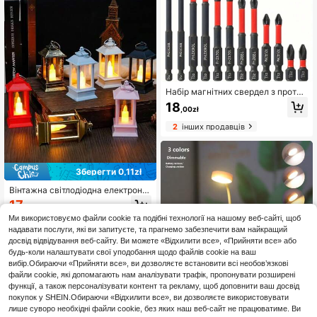
Набір магнітних свердел з протик
овзким покриттям: 3/5/6 шт., стал
18
,00zł
ь S2, хрестоподібні та ударні наса
дки для електричних та ручних га
2
інших продавців
йковертів, набір магнітних сверде
л з протиковзким покриттям
Зберегти 0,11zł
Вінтажна світлодіодна електронн
а свічка, безполум'яний креативн
17
,70zł
17,81zł
мін. ціна
ий підвісний ліхтар для вулиці, те
Ми використовуємо файли cookie та подібні технології на нашому веб-сайті, щоб
пле світло на батарейках, декор д
ля дому, прикраса для вечірок та
надавати послуги, які ви запитуєте, та прагнемо забезпечити вам найкращий
вулиці, електронна свічка, святко
досвід відвідування веб-сайту. Ви можете «Відхилити все», «Прийняти все» або
ве, різдвяне, хелловінське атмос
будь-коли налаштувати свої уподобання щодо файлів cookie на ваш
ферне світло
вибір.Обираючи «Прийняти все», ви дозволяєте встановити всі необов’язкові
файли cookie, які допомагають нам аналізувати трафік, пропонувати розширені
функції, а також персоналізувати контент та рекламу, щоб доповнити ваш досвід
покупок у SHEIN.Обираючи «Відхилити все», ви дозволяєте використовувати
1 шт. 4-світлодіодна біла лампа д
лише суворо необхідні файли cookie, без яких наш веб-сайт не працюватиме. Ви
ля читання з кріпленням для оче
#1 Бестселер
в АБС Книжкові вогні