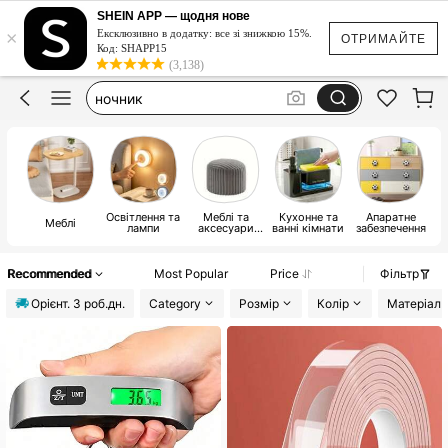
лампа
SHEIN APP — щодня нове
×
декор для комнаты
Ексклюзивно в додатку: все зі знижкою 15%.
ОТРИМАЙТЕ
Код: SHAPP15
ночник
(3,138)
проектор
светодиодная лента
лампа
Освітлення та
Меблі та
Кухонне та
Апаратне
Меблі
І
лампи
аксесуари
ванні кімнати
забезпечення
для патіо
Recommended
Most Popular
Price
Фільтр
Орiєнт. 3 роб.дн.
Category
Розмір
Колір
Матеріал