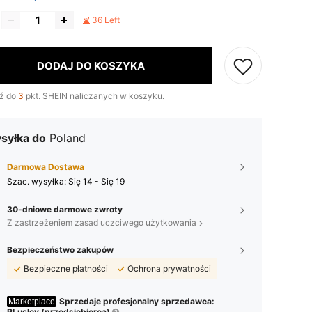
36 Left
DODAJ DO KOSZYKA
ź do
3
pkt. SHEIN naliczanych w koszyku.
syłka do
Poland
Darmowa Dostawa
Szac. wysyłka:
Się 14 - Się 19
30-dniowe darmowe zwroty
Z zastrzeżeniem zasad uczciwego użytkowania
Bezpieczeństwo zakupów
Bezpieczne płatności
Ochrona prywatności
Sprzedaje profesjonalny sprzedawca:
Marketplace
PLusley (przedsiębiorca)