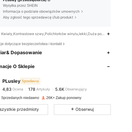
Wysyłka przez SHEIN
Informacja o podziale obowiązków umownych
Aby zgłosić tego sprzedawcę i/lub produkt
Kwiaty,Kontrastowe szwy,Polichlorków winylu,lekki,Duża pojemność
cje dotyczące bezpieczeństwa i kontakt
iar& Dopasowanie
4,83
178
5.6K
macje O Sklepie
4,83
178
5.6K
PLusley
Sprzedawca
4,83
178
5.6K
Ocena
Artykuły
Obserwujący
r***0
zapłacono
1 dzień temu
 Sprzedanych niedawno
26K+ Zakup ponowny
4,83
178
5.6K
szystkie przedmioty
Obserwuj
4,83
178
5.6K