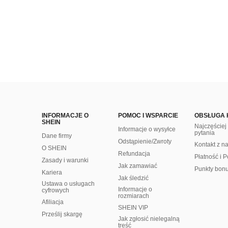
INFORMACJE O
POMOC I WSPARCIE
OBSŁUGA 
SHEIN
Najczęście
Informacje o wysyłce
pytania
Dane firmy
Odstąpienie/Zwroty
Kontakt z n
O SHEIN
Refundacja
Płatność i P
Zasady i warunki
Jak zamawiać
Punkty bon
Kariera
Jak śledzić
Ustawa o usługach
Informacje o
cyfrowych
rozmiarach
Afiliacja
SHEIN VIP
Prześlij skargę
Jak zgłosić nielegalną
treść