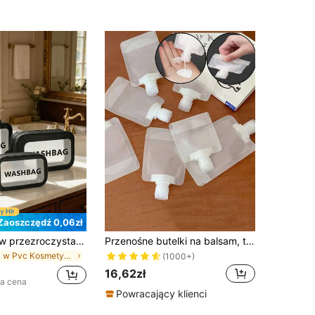
Zaoszczędź 0,06zł
3 szt./1 zestaw przezroczysta kosmetyczka z PVC, wodoodporna matowa kosmetyczka z PVC z uchwytem, minimalistyczna czarna dekoracyjna kosmetyczka, damska podróżna kosmetyczka, przenośna wodoodporna torba do przechowywania produktów do pielęgnacji skóry, szczelna i trwała kosmetyczka odpowiednia do produktów do pielęgnacji skóry, przyborów toaletowych i akcesoriów do makijażu, idealna na siłownię, podróże, camping i do codziennego przechowywania
Przenośne butelki na balsam, torby do przechowywania płynnych kosmetyków, wodoodporne i szczelne saszetki do wyciskania, niezbędnik podróżny na lato, plażę, wakacje i powrót do szkoły
w Pvc Kosmetyczki i etui
(1000+)
16,62zł
za cena
Powracający klienci