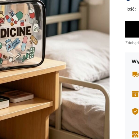
Ilość:
Zdobąd
Wy