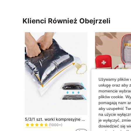
Klienci Również Obejrzeli
Używamy plików c
usługę oraz aby 
momencie wybrać 
plików cookie. Wy
pomagają nam ana
aby uzupełnić Tw
4
na użycie wyłączn
w Składany Przechowywanie w podróży
#1 Bestsellery
5/3/1 szt. worki kompresyjne do podróży – oszczędność miejsca, niezbędne akcesoria podróżne i wakacyjne, przenośne, lekkie, stylowe, do domu
je wyłączyć, zmie
(1000+)
w Składany Przechowywanie w podróży
w Składany Przechowywanie w podróży
#1 Bestsellery
#1 Bestsellery
dowiedzieć się w
20,00zł
(1000+)
(1000+)