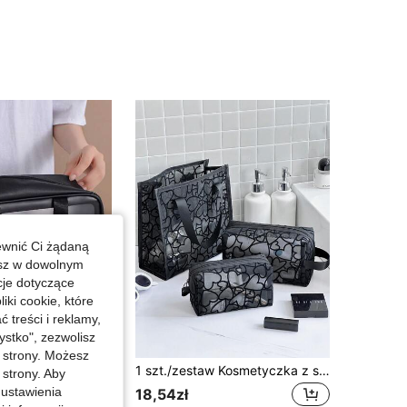
4,83
178
5.6K
4,83
178
5.6K
4,83
178
5.6K
4,83
178
5.6K
ewnić Ci żądaną
4,83
178
5.6K
esz w dowolnym
cje dotyczące
iki cookie, które
treści i reklamy,
stko", zezwolisz
j strony. Możesz
Duża kosmetyczka o dużej pojemności, idealna do organizacji kosmetyków i przyborów toaletowych, niezbędnik do łazienki i akademika na powrót do szkoły, akcesorium podróżne
1 szt./zestaw Kosmetyczka z siateczki w kształcie serca, przenośna nylonowa przezroczysta torebka, minimalistyczna kosmetyczka z zamkiem błyskawicznym, wielofunkcyjna torba podróżna, przezroczysta kosmetyczka podróżna, torba plażowa, torba podróżna do przechowywania, zmywalne pudełko i organizer na perfumy, kosmetyczka, prezent dla kobiet, prezent świąteczny, kreatywny prezent dla kobiet
 strony. Aby
w Czarny Kosmetyczki
y
 ustawienia
18,54zł