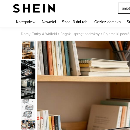
gniot
Use up 
Kategorie
Nowości
Szac. 3 dni rob.
Odzież damska
S
Dom
Torby & Walizki
Bagaż i sprzęt podróżny
Pojemniki podr
/
/
/