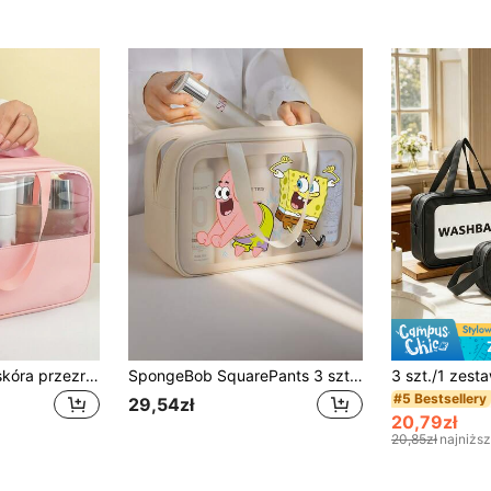
1 szt. Różowa PU skóra przezroczysta kosmetyczka z zamkiem błyskawicznym, przenośny wodoodporny organizer kosmetyczka podróżna duża pojemność wielofunkcyjna przezroczysta kosmetyczka z PVC do łazienki przenośna torba do pływania fitness torba plażowa Tropical Coastal Vibes dla mężczyzn i kobiet
SpongeBob SquarePants 3 szt. wodoodporne wzorzyste torby podróżne na przybory toaletowe, przenośna torba do makijażu o dużej pojemności z motywem kreskówkowym, odpowiednia do przechowywania kosmetyków i niezbędnych rzeczy podróżnych – może służyć jako torba podróżna, kosmetyczka, organizer na wakacje, pojemnik do przechowywania kosmetyków o dużej pojemności, idealna do przechowywania pomadek, pędzli do makijażu, produktów do pielęgnacji skóry, telefonu, i drobnych przedmiotów, idealna do domu, na prezent, na wakacje i święta (Halloween, Boże Narodzenie)
#5 Bestsellery
29,54zł
20,79zł
20,85zł
najniżs