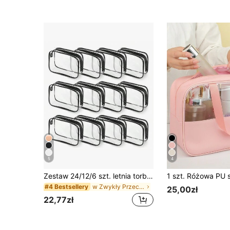
5
4
Zestaw 24/12/6 szt. letnia torba plażowa i kosmetyczka, przezroczysta torba, kosmetyczka do makijażu, niezbędne akcesoria podróżne na lotnisko i wakacje, przenośne, trwałe
w Zwykły Przechowywanie w podróży
#4 Bestsellery
25,00zł
22,77zł