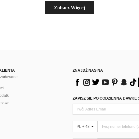
Zobacz Więcej
KLIENTA
ZNAJDŹ NAS NA
j zadawane
ami
odatki
ZAPISZ SIĘ PO CODZIENNĄ DAWKĘ 
usowe
PL + 48