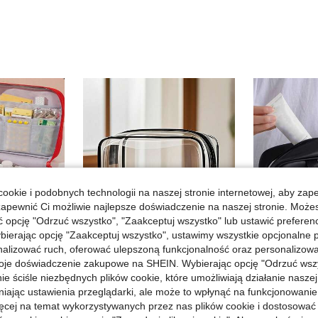
ookie i podobnych technologii na naszej stronie internetowej, aby zap
zapewnić Ci możliwie najlepsze doświadczenie na naszej stronie. Moż
opcję "Odrzuć wszystko", "Zaakceptuj wszystko" lub ustawić preferen
bierając opcję "Zaakceptuj wszystko", ustawimy wszystkie opcjonalne pl
lizować ruch, oferować ulepszoną funkcjonalność oraz personalizować 
oje doświadczenie zakupowe na SHEIN. Wybierając opcję "Odrzuć wszy
ie ściśle niezbędnych plików cookie, które umożliwiają działanie nasze
1 szt. medyczna torba do przechowywania, przenośna podróżna apteczka, torba pierwszej pomocy w podróży, duża składana apteczka
Damska podróżna kosmetyczka na suwak, z wysokiej jakości materiału PVC, odpowiednia do codziennego użytku i krótkich wyjazdów, do przechowywania kosmetyków i pędzli do makijażu, idealna na wakacje i basen, minimalistyczny styl, pomaga uporządkować toaletkę, bardzo praktyczna
niając ustawienia przeglądarki, ale może to wpłynąć na funkcjonowanie
23 Left
#10 Bestseller
ięcej na temat wykorzystywanych przez nas plików cookie i dostosować