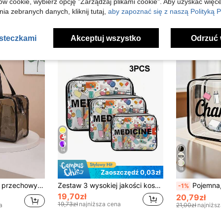
ów cookie, wybierz opcję "Zarządzaj plikami cookie". Aby uzyskać więce
15,00zł
23,93zł
ia zebranych danych, kliknij tutaj,
aby zapoznać się z naszą Polityką P
asteczkami
Akceptuj wszystko
Odrzuć 
14
18
Zaoszczędź 0,03zł
wykonana z materiału PVC, podręczna kosmetyczka, kosmetyczka do przechowywania, torba plażowa, niezbędna w podróży
Zestaw 3 wysokiej jakości kosmetyczek z PVC z zamkiem błyskawicznym, o tematyce medycznej, odpowiednich dla kobiet/dziewcząt - duża pojemność, lekka torba podróżna z organizerem, łatwa do czyszczenia i nieblaknąca, zatwierdzona przez TSA, odpowiednia do codziennego użytku i podróży, kosmetyczka, kosmetyczka podróżna, kosmetyczka podróżna, kosmetyczka pod prysznic, przezroczysta kosmetyczka, wodoodporna torba, kostki do pakowania, niezbędne w podróży, niezbędne na rejs, niezbędne na wakacje
Pojemna, wysokiej jakości torba podróżna z tworzywa PVC, zapinana na zamek błyskawiczny – lekka, odporna na blaknięcie kosmetyczka, odpowiednia dla kobiet i dzie
-1%
19,70zł
20,79zł
19,73zł
najniższa cena
a
21,00zł
najniżs