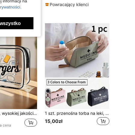
j informacji na
Powracający klienci
rywatności.
wszystko
8
wcząt, przenośna kosmetyczka z atestem TSA, łatwa do czyszczenia, zaawansowane technologicznie rozwiązanie do przechowywania | Nowoczesna estetyka | Materiał odporny na blaknięcie, niezbędny w podróży, torba na wakacje, kosmetyczka szkolna, kosmetyczka podróżna na rejs, męska torba do przechowywania w łazience
1 szt. przenośna torba na leki, damska torba na leki w stylu retro, kempingowa torba ratunkowa, niezbędna do podróży i na zewnątrz, lekka apteczka pierwszej pomocy
15,00zł
za cena