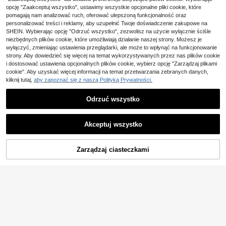
czerwonym swetrem dla nastolate
wem i koronką w stylu patchworko
#2 Bestsellery
w Czerwony Bluzki dla nastolatek
8 Left
opcję "Zaakceptuj wszystko", ustawimy wszystkie opcjonalne pliki cookie, które
k, modna, uniwersalna, uliczna
wym dla nastolatek, jesień/lato
21
pomagają nam analizować ruch, oferować ulepszoną funkcjonalność oraz
47
,56zł
-51%
,00zł
44,00zł
najniższa cena
personalizować treści i reklamy, aby uzupełnić Twoje doświadczenie zakupowe na
4-5 dni roboczych
SHEIN. Wybierając opcję "Odrzuć wszystko", zezwolisz na użycie wyłącznie ściśle
niezbędnych plików cookie, które umożliwiają działanie naszej strony. Możesz je
wyłączyć, zmieniając ustawienia przeglądarki, ale może to wpłynąć na funkcjonowanie
strony. Aby dowiedzieć się więcej na temat wykorzystywanych przez nas plików cookie
Pokaż podobne produkty w magazynie
Zobacz Wszystko
i dostosować ustawienia opcjonalnych plików cookie, wybierz opcję "Zarządzaj plikami
cookie". Aby uzyskać więcej informacji na temat przetwarzania zebranych danych,
kliknij tutaj,
aby zapoznać się z naszą Polityką Prywatności.
Odrzuć wszystko
Akceptuj wszystko
Przepraszamy ten produkt został wyprzedany.
Zarządzaj ciasteczkami
WYPRZEDANY
8
Three koalas
SHEIN Krótki top z dzianiny prążko
Koszulka z krótkim rękawem i okrą
wanej dla nastolatek w stylu casua
26
głym dekoltem dla dziewcząt w styl
34
,73zł
-1%
,00zł
l, z nadrukiem w konie, w kontrasto
u casual i zabawnym nadrukiem, let
27,00zł
najniższa cena
wym kolorze, w stylu retro, w stylu
nia góra
uniwersyteckim, w blokowym kolor