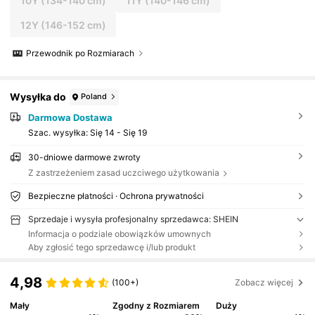
10Y
(134-140 cm)
11Y
(140-146 cm)
12Y
(146-152 cm)
Przewodnik po Rozmiarach
Wysyłka do
Poland
Darmowa Dostawa
Szac. wysyłka:
Się 14 - Się 19
30-dniowe darmowe zwroty
Z zastrzeżeniem zasad uczciwego użytkowania
Bezpieczne płatności · Ochrona prywatności
Sprzedaje i wysyła profesjonalny sprzedawca: SHEIN
Informacja o podziale obowiązków umownych
Aby zgłosić tego sprzedawcę i/lub produkt
4,98
(100+)
Zobacz więcej
Mały
Zgodny z Rozmiarem
Duży