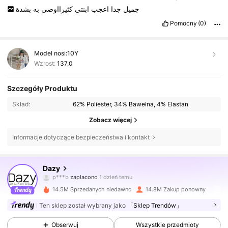
جميل
جدا
اعجب
ابنتي
كثيرااوصي
به
بشدة
Pomocny
(0)
Model nosi:
10Y
Wzrost:
137.0
Szczegóły Produktu
Skład:
62% Poliester, 34% Bawełna, 4% Elastan
Zobacz więcej
Informacje dotyczące bezpieczeństwa i kontakt
6.6M Obserwujący
4,86
Dazy
p***b
zapłacono
1 dzień temu
s***r
zaobserwował(-a)
30 minut(y) temu
14.5M Sprzedanych niedawno
14.8M Zakup ponowny
6.6M Obserwujący
4,86
Ten sklep został wybrany jako
「Sklep Trendów」
Obserwuj
Wszystkie przedmioty