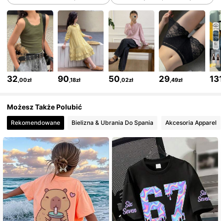
6.6M Obserwujący
4,86
6.6M Obserwujący
4,86
6.6M Obserwujący
4,86
32
90
50
29
13
,00zł
,18zł
,02zł
,49zł
6.6M Obserwujący
4,86
Możesz Także Polubić
Rekomendowane
Bielizna & Ubrania Do Spania
Akcesoria Apparel
6.6M Obserwujący
4,86
6.6M Obserwujący
4,86
6.6M Obserwujący
4,86