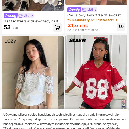
4
4
Littl
Casualowy T-shirt dla dziewcząt t
Littl
ween z nadrukiem, okrągły dekolt,
#2 Bestsellery
w Ciemnoszary Bluzki dla nastolatek
3 sztuki/zestaw dziewczęcy nastol
krótkie rękawy, letni top, oddychają
31
etni uczeń swobodny nadruk okrągł
53
,68zł
-1%
cy
,00zł
y dekolt krótki rękaw koszulki, letni
32,00zł
najniższa cena
e topy
6
Używamy plików cookie i podobnych technologii na naszej stronie internetowej, aby
zapewnić Ci żądaną usługę oraz aby zapewnić Ci możliwie najlepsze doświadczenie na
SHEIN SLAYR KIDS
Dazy Kids
naszej stronie. Możesz w dowolnym momencie wybrać opcję "Odrzuć wszystko",
Koszulka z obszernym
Dazy Kids Koszulka z krótkim ręka
Magazyn UE
"Zaakceptuj wszystko" lub ustawić preferencje dotyczące plików cookie. Wybierając