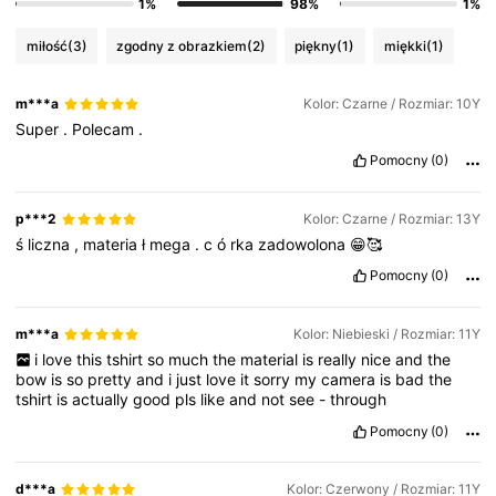
1%
98%
1%
miłość
(3)
zgodny z obrazkiem
(2)
piękny
(1)
miękki
(1)
m***a
Kolor: Czarne / Rozmiar: 10Y
Super
.
Polecam
.
Pomocny
(0)
p***2
Kolor: Czarne / Rozmiar: 13Y
ś
liczna
,
materia
ł
mega
.
c
ó
rka
zadowolona
😁🥰
Pomocny
(0)
m***a
Kolor: Niebieski / Rozmiar: 11Y
i
love
this
tshirt
so
much
the
material
is
really
nice
and
the
bow
is
so
pretty
and
i
just
love
it
sorry
my
camera
is
bad
the
tshirt
is
actually
good
pls
like
and
not
see
-
through
Pomocny
(0)
d***a
Kolor: Czerwony / Rozmiar: 11Y