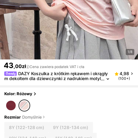
1/8
43
,00zł
Cena zawiera podatek VAT i cła
DAZY Koszulka z krótkim rękawem i okrągły
4,98
m dekoltem dla dziewczynki z nadrukiem motyl
(100+)
a, wiosna/lato, ubrania na powrót do szkoły
Kolor: Różowy
Rozmiar
Domyślnie
8Y
(122-128 cm)
9Y
(128-134 cm)