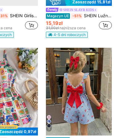
Zaoszczędź 15,81zł
SHEIN SLAYR KIDS
SHEIN Girlism Tween Girl Casualowy kombinezon z dzianiny w jednolitym kolorze
SHEIN Luźny kombinezon na ramiączkach dla dziewczynek w wieku tween, niebieski, z miękkiej teksturowanej tkaniny, casualowy, na co dzień, modny, uniwersalny, na lato, na wakacje i camping, zestaw dla sióstr, zestaw rodzic-dziecko, do zdjęć
-31%
Magazyn UE
-51%
15,19zł
za cena
31,00zł
najniższa cena
boczych
4-5 dni roboczych
7
Zaoszczędź 0,97zł