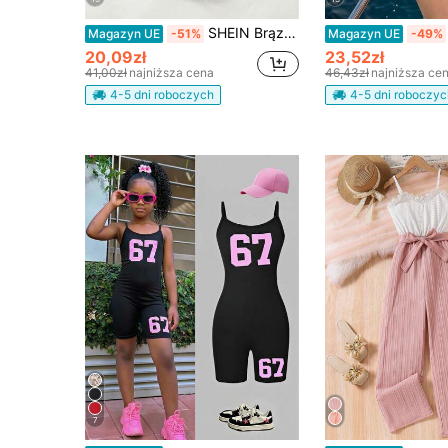
SHEIN Brązowy, swobodny, luźny kombinezon dla nastolatek, odpowiedni do noszenia na co dzień, na wakacje i na plażę
Magazyn UE
-51%
Magazyn UE
-49%
20,09zł
23,52zł
41,00zł
najniższa cena
46,43zł
najniższa ce
4-5 dni roboczych
4-5 dni roboczyc
7