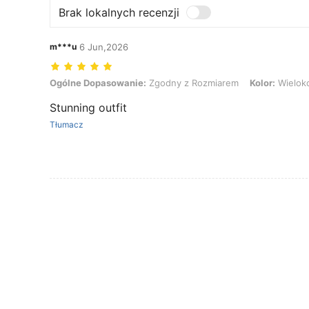
Brak lokalnych recenzji
m***u
6 Jun,2026
Ogólne Dopasowanie: Zgodny z Rozmiarem, Kolor: Wielokolorowe, 
Ogólne Dopasowanie:
Zgodny z Rozmiarem
Kolor:
Wielok
Stunning outfit
Tłumacz