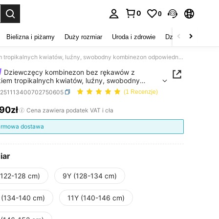
0
0
duj. Press Enter to select.
Bielizna i piżamy
Duży rozmiar
Uroda i zdrowie
Dzieci
Buty
D
Dziewczęcy kombinezon bez rękawów z nadrukiem tropikalnych kwiatów, luźny, swobodny kombinezon odpowiedni na plażę, wakacje i letnie aktywności na świeżym powietrzu
Dziewczęcy kombinezon bez rękawów z
iem tropikalnych kwiatów, luźny, swobodny
ezon odpowiedni na plażę, wakacje i letnie
k251113400702750605
(1 Recenzje)
ości na świeżym powietrzu
,90zł
ICE AND AVAILABILITY
Cena zawiera podatek VAT i cła
rmowa dostawa
iar
(122-128 cm)
9Y (128-134 cm)
 (134-140 cm)
11Y (140-146 cm)