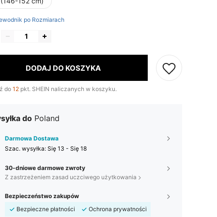
 (146-152 cm)
ewodnik po Rozmiarach
DODAJ DO KOSZYKA
ź do
12
pkt. SHEIN naliczanych w koszyku.
syłka do
Poland
Darmowa Dostawa
Szac. wysyłka:
Się 13 - Się 18
30-dniowe darmowe zwroty
Z zastrzeżeniem zasad uczciwego użytkowania
Bezpieczeństwo zakupów
Bezpieczne płatności
Ochrona prywatności