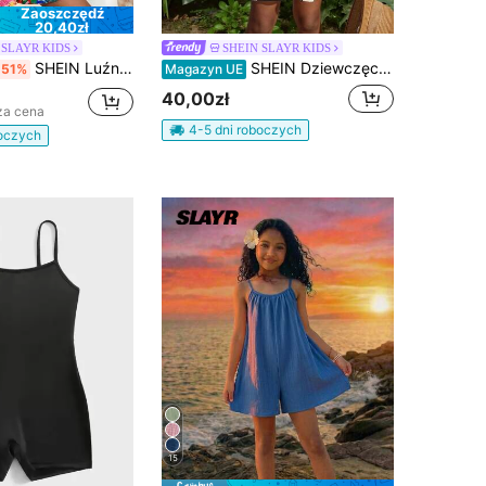
Zaoszczędź
20,40zł
 SLAYR KIDS
SHEIN SLAYR KIDS
SHEIN Luźny kombinezon na wakacje dla nastolatek w modnym wzorze lamparta
SHEIN Dziewczęcy swobodny, luźny kombinezon na wakacje dla nastolatek
-51%
Magazyn UE
40,00zł
za cena
4-5 dni roboczych
boczych
15