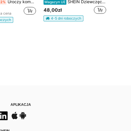
Uroczy kombinezon dla nastolatek z nadrukiem tropikalnego oceanu, kolorowy wzór rozgwiazdy i muszli, dopasowany do ciała, z wysokim stanem, lekki i przewiewny, idealny na plażę, nieformalne wyjścia i letnie aktywności
SHEIN Dziewczęcy kombinezon na lato, swobodny, śliczny, z bufiastymi rękawami i kokardką, wygodny, w kratkę w kolorze niebiesko-białym, z wzorem wiśniowym
-2%
Magazyn UE
48,00zł
za cena
4-5 dni roboczych
boczych
APLIKACJA