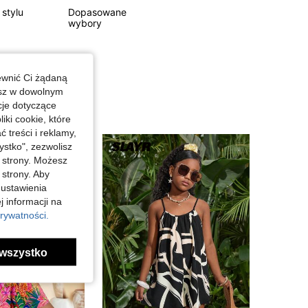
 stylu
Dopasowane
wybory
ewnić Ci żądaną
esz w dowolnym
cje dotyczące
iki cookie, które
treści i reklamy,
stko", zezwolisz
j strony. Możesz
 strony. Aby
 ustawienia
j informacji na
rywatności.
wszystko