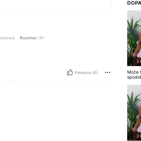
DOPA
Rozmiar: 9Y
olorowe
Rozmiar:
9Y
2 
Może C
Pomocny (0)
spodo
2 