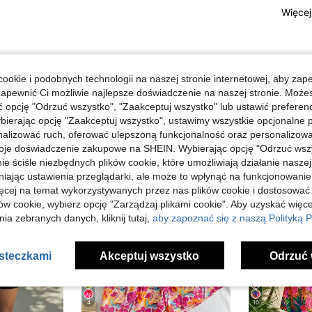
Więcej
ookie i podobnych technologii na naszej stronie internetowej, aby zap
zapewnić Ci możliwie najlepsze doświadczenie na naszej stronie. Moż
opcję "Odrzuć wszystko", "Zaakceptuj wszystko" lub ustawić preferen
bierając opcję "Zaakceptuj wszystko", ustawimy wszystkie opcjonalne pl
lizować ruch, oferować ulepszoną funkcjonalność oraz personalizować 
oje doświadczenie zakupowe na SHEIN. Wybierając opcję "Odrzuć wszy
ie ściśle niezbędnych plików cookie, które umożliwiają działanie nasze
niając ustawienia przeglądarki, ale może to wpłynąć na funkcjonowanie
ięcej na temat wykorzystywanych przez nas plików cookie i dostosować
ów cookie, wybierz opcję "Zarządzaj plikami cookie". Aby uzyskać więce
ia zebranych danych, kliknij tutaj,
aby zapoznać się z naszą Polityką P
asteczkami
Akceptuj wszystko
Odrzuć 
4
10