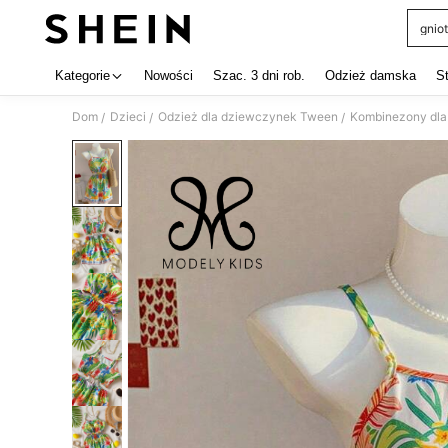
gniot
Use up 
Kategorie
Nowości
Szac. 3 dni rob.
Odzież damska
S
Dom
Dzieci
Odzież dla dziewczynek Tween
Kombinezony dla 
/
/
/