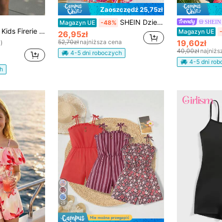
Zaoszczędź 25,75zł
SHEIN Dziewczęcy kombinezon z kokardą i krzyżującymi się tropikalno-kwiatowymi wzorami, idealny dla mamy i córki
SHEIN
Magazyn UE
-48%
on z zamkiem błyskawicznym na pół, czarny, z powrotem do szkoły, na wycieczkę rekreacyjną
Magazyn UE
26,95zł
52,70zł
najniższa cena
19,60zł
)
40,00zł
najniżs
4-5 dni roboczych
4-5 dni ro
h
25