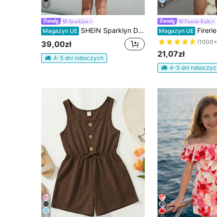
7
6
Sparklyn
Firerie Kids
SHEIN Sparklyn Dziewczęcy, swobodny, śliczny kombinezon z bufiastymi rękawami i kokardką, letni
Firerie Kids Firerie Kids Dziewczęcy kombinez
Magazyn UE
Magazyn UE
(1000+
39,00zł
21,07zł
4-5 dni roboczych
4-5 dni roboczyc
13
13