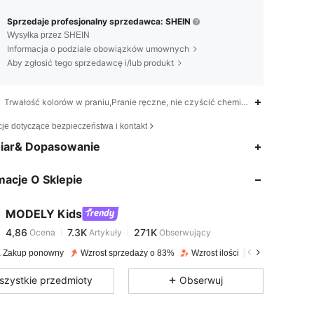
Sprzedaje profesjonalny sprzedawca: SHEIN
Wysyłka przez SHEIN
Informacja o podziale obowiązków umownych
Aby zgłosić tego sprzedawcę i/lub produkt
Trwałość kolorów w praniu,Pranie ręczne, nie czyścić chemicznie,Rośliny
cje dotyczące bezpieczeństwa i kontakt
4,86
7.3K
271K
iar& Dopasowanie
macje O Sklepie
4,86
7.3K
271K
MODELY Kids
4,86
7.3K
271K
Ocena
Artykuły
Obserwujący
o***3
zapłacono
1 dzień temu
 Zakup ponowny
Wzrost sprzedaży o 83%
Wzrost ilości obserwujących o 
4,86
7.3K
271K
szystkie przedmioty
Obserwuj
4,86
7.3K
271K