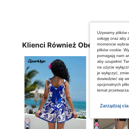
Używamy plików c
usługę oraz aby 
Klienci Również Obejrzeli
momencie wybrać 
plików cookie. Wy
pomagają nam ana
aby uzupełnić Tw
na użycie wyłączn
je wyłączyć, zmie
dowiedzieć się w
opcjonalnych plik
temat przetwarzan
Zarządzaj ci