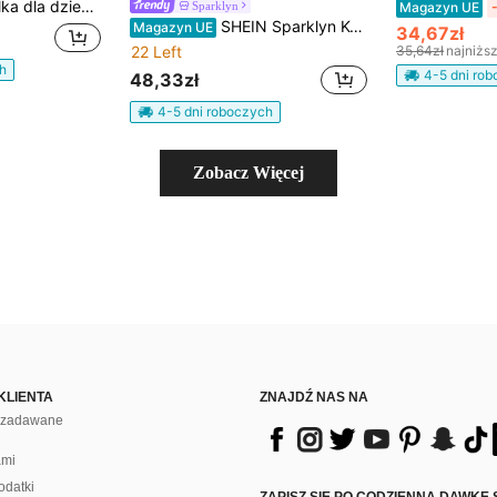
ówką i odpinanym paskiem, stylowa, codzienna, swobodna moda, faktura
Sparklyn
Magazyn UE
SHEIN Sparklyn Kombinezon dla nastolatek, wakacje, letnie ochłodzenie, miękki
Magazyn UE
34,67zł
22 Left
35,64zł
najniżs
h
4-5 dni ro
48,33zł
4-5 dni roboczych
Zobacz Więcej
KLIENTA
ZNAJDŹ NAS NA
j zadawane
ami
odatki