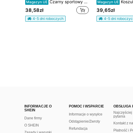
Czarny sportowy casualowy kombinezon na ramiączkach z nadrukiem liter, regulowany, dla dziewczynek tween, sezon powrotu do szkoły 2025
Koszulka dla dziewcząt z koronkową lam
Magazyn UE
Magazyn UE
38,58zł
39,65zł
4-5 dni roboczych
4-5 dni roboczyc
INFORMACJE O
POMOC I WSPARCIE
OBSŁUGA 
SHEIN
Najczęście
Informacje o wysyłce
pytania
Dane firmy
Odstąpienie/Zwroty
Kontakt z n
O SHEIN
Refundacja
Płatność i P
Zasady i warunki