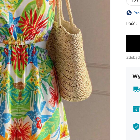
12Y
Prz
Ilość:
Zdobąd
Wy