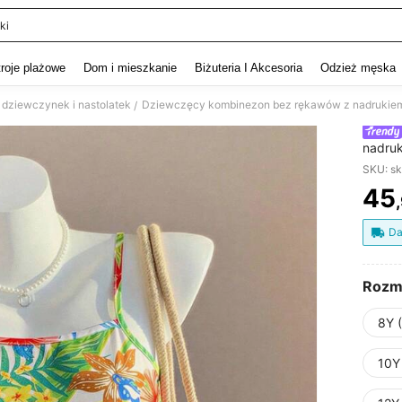
ki
and down arrow keys to navigate search Ostatnie wyszukiwanie and szukaj i znaj
troje plażowe
Dom i mieszkanie
Biżuteria I Akcesoria
Odzież męska
dziewczynek i nastolatek
/
nadruk
kombin
SKU: s
aktywn
45
PR
Da
Rozm
8Y 
10Y