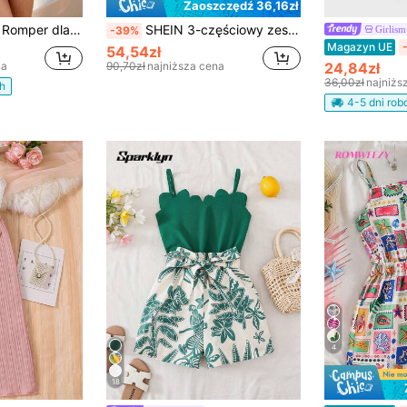
Zaoszczędź 36,16zł
Romper dla dziewczynek w wieku tween na wakacje z kwiatowym nadrukiem, falbankami i odkrytymi ramionami
SHEIN 3-częściowy zestaw kombinezonu dla dziewczynek w wieku tween, casualowy, na wakacje, uroczy, w kwiaty, w paski i gładki, odpowiedni dla rodzin z wieloma dziećmi, na plażę, wycieczki i do szkoły
Girlism
-39%
Magazyn UE
54,54zł
na
90,70zł
najniższa cena
24,84zł
36,00zł
najniżs
h
4-5 dni ro
4
18