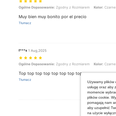
Ogólne Dopasowanie: Zgodny z Rozmiarem, Kolor: Czarne, Rozmia
Ogólne Dopasowanie:
Zgodny z Rozmiarem
Kolor:
Czarne
Muy bien muy bonito por el precio
Tłumacz
f***s
1 Aug,2025
Ogólne Dopasowanie: Zgodny z Rozmiarem, Kolor: Czarne, Rozmia
Ogólne Dopasowanie:
Zgodny z Rozmiarem
Kolor:
Czarne
Top top top top top top top top
Tłumacz
Używamy plików c
usługę oraz aby 
momencie wybrać 
plików cookie. Wy
pomagają nam ana
Zobacz Więce
aby uzupełnić Tw
na użycie wyłączn