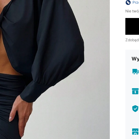
Prz
Nie twó
Zdobąd
Wy