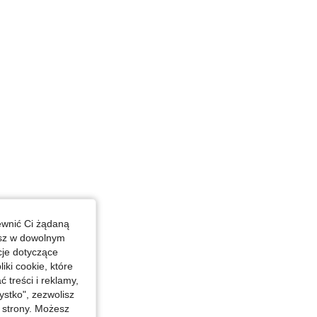
ewnić Ci żądaną
esz w dowolnym
cje dotyczące
iki cookie, które
treści i reklamy,
stko", zezwolisz
j strony. Możesz