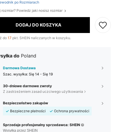
ewodnik po Rozmiarach
j rozmiar? Powiedz jaki nosisz rozmiar
DODAJ DO KOSZYKA
ź do
17
pkt. SHEIN naliczanych w koszyku.
syłka do
Poland
Darmowa Dostawa
Szac. wysyłka:
Się 14 - Się 19
30-dniowe darmowe zwroty
Z zastrzeżeniem zasad uczciwego użytkowania
Bezpieczeństwo zakupów
Bezpieczne płatności
Ochrona prywatności
Sprzedaje profesjonalny sprzedawca: SHEIN
Wysyłka przez SHEIN