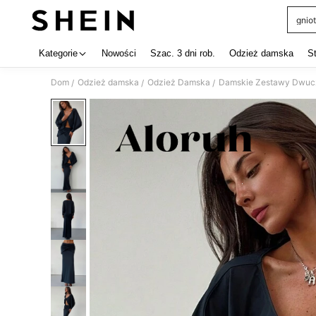
gniot
Use up 
Kategorie
Nowości
Szac. 3 dni rob.
Odzież damska
S
Dom
Odzież damska
Odzież Damska
Damskie Zestawy Dwuc
/
/
/