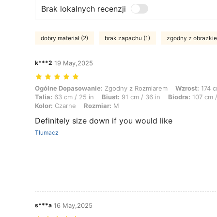
Brak lokalnych recenzji
dobry materiał (2)
brak zapachu (1)
zgodny z obrazkie
k***2
19 May,2025
Ogólne Dopasowanie: Zgodny z Rozmiarem, Wzrost: 174 cm / 69 in, Waga
Ogólne Dopasowanie:
Zgodny z Rozmiarem
Wzrost:
174 c
Talia:
63 cm / 25 in
Biust:
91 cm / 36 in
Biodra:
107 cm /
Kolor:
Czarne
Rozmiar:
M
Definitely size down if you would like
Tłumacz
s***a
16 May,2025