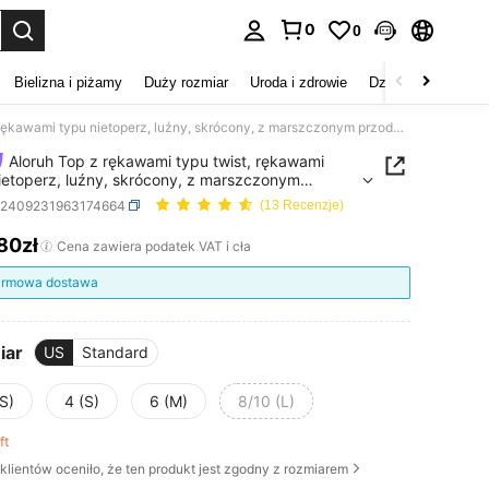
0
0
duj. Press Enter to select.
Bielizna i piżamy
Duży rozmiar
Uroda i zdrowie
Dzieci
Buty
D
Aloruh Top z rękawami typu twist, rękawami typu nietoperz, luźny, skrócony, z marszczonym przodem i wysokim, niskim dołem, długa spódnica damska
Aloruh Top z rękawami typu twist, rękawami
ietoperz, luźny, skrócony, z marszczonym
m i wysokim, niskim dołem, długa spódnica
z2409231963174664
(13 Recenzje)
a
,80zł
ICE AND AVAILABILITY
Cena zawiera podatek VAT i cła
rmowa dostawa
iar
US
Standard
S)
4 (S)
6 (M)
8/10 (L)
eft
klientów oceniło, że ten produkt jest zgodny z rozmiarem