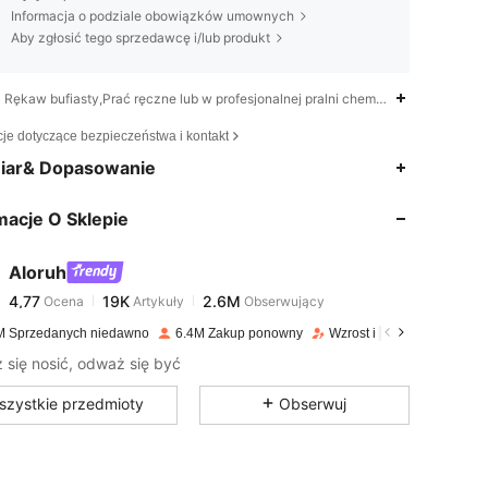
Informacja o podziale obowiązków umownych
Aby zgłosić tego sprzedawcę i/lub produkt
Rękaw bufiasty,Prać ręczne lub w profesjonalnej pralni chemicznej,Głęboki dek
cje dotyczące bezpieczeństwa i kontakt
4,77
19K
2.6M
iar& Dopasowanie
macje O Sklepie
4,77
19K
2.6M
Aloruh
4,77
19K
2.6M
Ocena
Artykuły
Obserwujący
a***a
zapłacono
1 dzień temu
M Sprzedanych niedawno
6.4M Zakup ponowny
Wzrost ilości obserwujący
4,77
19K
2.6M
się nosić, odważ się być
szystkie przedmioty
Obserwuj
4,77
19K
2.6M
4,77
19K
2.6M