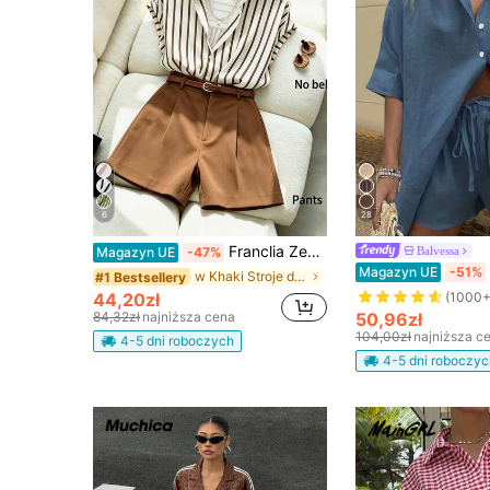
6
28
Franclia Zestaw: koszula w paski z krótkim rękawem i guzikami oraz brązowe szorty garniturowe
Balvessa
Magazyn UE
-47%
Magazyn UE
-51%
w Khaki Stroje damskie dwuczęściowe
#1 Bestsellery
44,20zł
(1000+
84,32zł
najniższa cena
50,96zł
104,00zł
najniższa c
4-5 dni roboczych
4-5 dni roboczyc