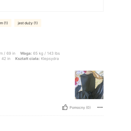
m (1)
jest duży (1)
: 65 kg / 143 lbs, Talia: 63 cm / 25 in, Biust: 91 cm / 36 in, Biodra: 107 cm / 4
m / 69 in
Waga:
65 kg / 143 lbs
 42 in
Kształt ciała:
Klepsydra
Pomocny (0)