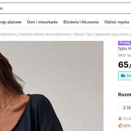
ki
and down arrow keys to navigate search Ostatnie wyszukiwanie and szukaj i znaj
troje plażowe
Dom i mieszkanie
Biżuteria I Akcesoria
Odzież męska
zęściowe
Damska odzież dwuczęściowa
/
/
typu n
przode
SKU: s
damsk
65
PR
Da
Rozm
2 (X
12 L
92%