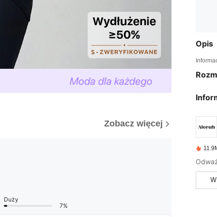
Opis
Informa
Rozm
Infor
Zobacz więcej
11.9
Odważ 
W
Duży
7%