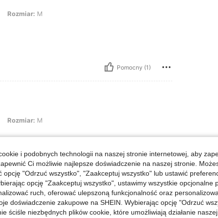
r: M
Rozmiar:
M
Pomocny (1)
r: M
Rozmiar:
M
ookie i podobnych technologii na naszej stronie internetowej, aby zap
zapewnić Ci możliwie najlepsze doświadczenie na naszej stronie. Moż
opcję "Odrzuć wszystko", "Zaakceptuj wszystko" lub ustawić preferen
Pomocny (0)
bierając opcję "Zaakceptuj wszystko", ustawimy wszystkie opcjonalne pl
lizować ruch, oferować ulepszoną funkcjonalność oraz personalizować 
j Opinii
oje doświadczenie zakupowe na SHEIN. Wybierając opcję "Odrzuć wszy
ie ściśle niezbędnych plików cookie, które umożliwiają działanie nasze