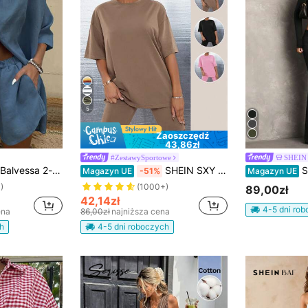
5
Zaoszczędź
43,86zł
#ZestawySportowe
SHEIN
Balvessa 2-częściowy damski komplet składający się z bluzki z kołnierzykiem i spodenek zapinanych na guziki
SHEIN SXY Top i szorty biker
SHEIN BAE Damski
Magazyn UE
-51%
Magazyn UE
)
(1000+)
89,00zł
42,14zł
4-5 dni ro
ena
86,00zł
najniższa cena
h
4-5 dni roboczych