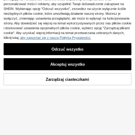
lorze z rękawami typu latarnia i mar
44,10zł
najniższa cena
esienne wesele
personalizować treści i reklamy, aby uzupełnić Twoje doświadczenie zakupowe na
szczeniami w talii, jesień
4-5 dni roboczych
SHEIN. Wybierając opcję "Odrzuć wszystko", zezwolisz na użycie wyłącznie ściśle
niezbędnych plików cookie, które umożliwiają działanie naszej strony. Możesz je
wyłączyć, zmieniając ustawienia przeglądarki, ale może to wpłynąć na funkcjonowanie
strony. Aby dowiedzieć się więcej na temat wykorzystywanych przez nas plików cookie
i dostosować ustawienia opcjonalnych plików cookie, wybierz opcję "Zarządzaj plikami
cookie". Aby uzyskać więcej informacji na temat przetwarzania zebranych danych,
kliknij tutaj,
aby zapoznać się z naszą Polityką Prywatności.
Odrzuć wszystko
Akceptuj wszystko
4
Zarządzaj ciasteczkami
KUP TERAZ
Zaoszczędź 0,80zł
DODAJ DO KOSZYKA
RosyDaze
SHEIN Delikatna sukien
Magazyn UE
Zaoszczędź 60,08zł
79
ka midi w stylu bodycon w kolorze
,20zł
-1%
miętowej zieleni na cienkich ramiąc
80,00zł
najniższa cena
Pariaura
zkach spaghetti z paskiem w talii z
4-5 dni roboczych
metalową klamrą, wyszczuplająca
Pariaura Damska sukie
Magazyn UE
52
nka mini w groszki z głębokim deko
,20zł
-53%
ltem w serek, marszczona, swobod
112,28zł
najniższa cena
na, z krótkim rękawem
4-5 dni roboczych