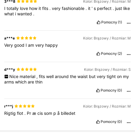
3***8
Kolor: Brązowy / Rozmiar: M
I
totally
love
how
it
fits
.
very
fashionable
.
it
'
s
perfect
.
just
like
what
i
wanted
.
Pomocny
(1)
a***e
Kolor: Brązowy / Rozmiar: M
Very
good
I
am
very
happy
Pomocny
(2)
d***y
Kolor: Brązowy / Rozmiar: S
Nice
material
,
fits
well
around
the
waist
but
very
tight
on
my
arms
which
are
thin
Pomocny
(0)
r***j
Kolor: Brązowy / Rozmiar: M
Rigtig
flot
.
Pr
æ
cis
som
p
å
billedet
Pomocny
(0)