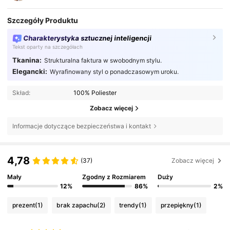
Szczegóły Produktu
Charakterystyka sztucznej inteligencji
Tekst oparty na szczegółach
Tkanina:
Strukturalna faktura w swobodnym stylu.
Elegancki:
Wyrafinowany styl o ponadczasowym uroku.
Skład:
100% Poliester
Zobacz więcej
Informacje dotyczące bezpieczeństwa i kontakt
4,78
(37)
Zobacz więcej
Mały
Zgodny z Rozmiarem
Duży
12%
86%
2%
prezent
(1)
brak zapachu
(2)
trendy
(1)
przepiękny
(1)