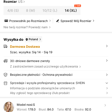
Rozmiar
US
2 left
4/6
(S)
8
(M)
10/12
(L)
14
(XL)
Przewodnik po Rozmiarach
Sprawdź Mój Rozmiar
Nie twój rozmiar? Powiedz nam
Wysyłka do
Poland
Darmowa Dostawa
Szac. wysyłka:
Się 14 - Się 19
30-dniowe darmowe zwroty
Z zastrzeżeniem zasad uczciwego użytkowania
Bezpieczne płatności · Ochrona prywatności
Sprzedaje i wysyła profesjonalny sprzedawca: SHEIN
Informacja o podziale obowiązków umownych
Aby zgłosić tego sprzedawcę i/lub produkt
Model nosi:
S
Wzrost:
178.0
Biust:
84.0
Talia:
67.0
Biodra:
92.0