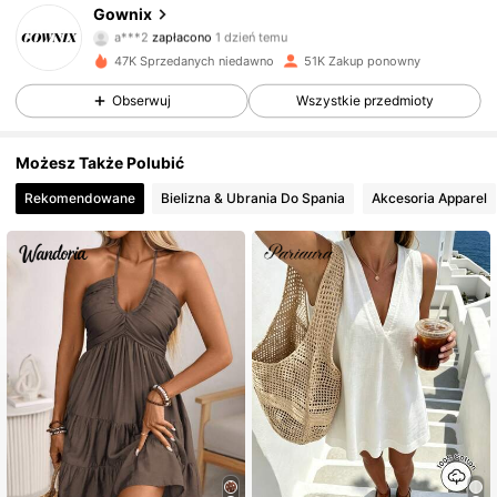
Gownix
36K Obserwujący
4,82
a***2
zapłacono
1 dzień temu
r***p
zaobserwował(-a)
3 godzin(y) temu
47K Sprzedanych niedawno
51K Zakup ponowny
36K Obserwujący
4,82
Obserwuj
Wszystkie przedmioty
Możesz Także Polubić
36K Obserwujący
4,82
Rekomendowane
Bielizna & Ubrania Do Spania
Akcesoria Apparel
36K Obserwujący
4,82
36K Obserwujący
4,82
36K Obserwujący
4,82
36K Obserwujący
4,82