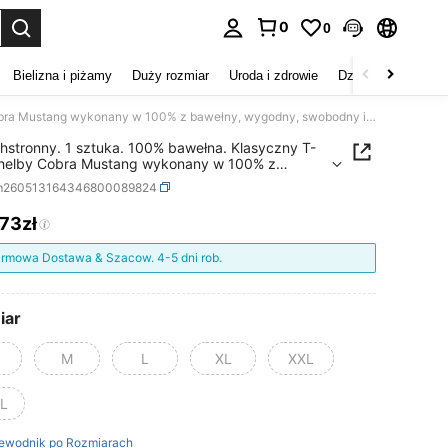
0
0
duj. Press Enter to select.
Bielizna i piżamy
Duży rozmiar
Uroda i zdrowie
Dzieci
Buty
D
Wszechstronny. 1 sztuka. 100% bawełna. Klasyczny T-shirt Shelby Cobra Mustang wykonany w 100% z bawełny, wygodny, swobodny i przewiewny. Modny krój.
stronny. 1 sztuka. 100% bawełna. Klasyczny T-
Shelby Cobra Mustang wykonany w 100% z
ny, wygodny, swobodny i przewiewny. Modny
m260513164346800089824
,73zł
ICE AND AVAILABILITY
rmowa Dostawa & Szacow. 4-5 dni rob.
iar
M
L
XL
XXL
L
ewodnik po Rozmiarach