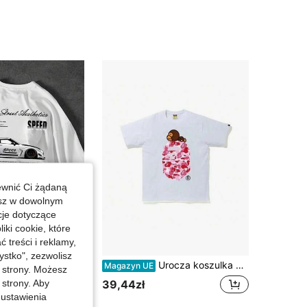
ewnić Ci żądaną
esz w dowolnym
cje dotyczące
iki cookie, które
treści i reklamy,
stko", zezwolisz
krótkim rękawem\Nowość wiosna/lato 2026\Miękka i przewiewna koszulka na co dzień, odpowiednia na każdą porę roku, swobodny styl, idealna na lato, nadruk, lekki materiał, niezbędny na imprezy.
Urocza koszulka z nadrukiem w stylu kreskówkowym, miękka bawełniana bluzka z okrągłym dekoltem, klasyczny letni top w stylu preppy.
Magazyn UE
j strony. Możesz
w Wygodny Koszulki męskie
 strony. Aby
39,44zł
 ustawienia