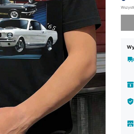
Wszystk
Przepra
Wy