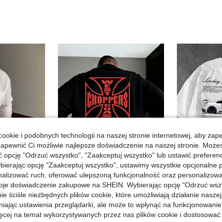
ookie i podobnych technologii na naszej stronie internetowej, aby zap
zapewnić Ci możliwie najlepsze doświadczenie na naszej stronie. Moż
opcję "Odrzuć wszystko", "Zaakceptuj wszystko" lub ustawić preferen
bierając opcję "Zaakceptuj wszystko", ustawimy wszystkie opcjonalne pl
lizować ruch, oferować ulepszoną funkcjonalność oraz personalizować 
5
zczędź 3,19zł
oje doświadczenie zakupowe na SHEIN. Wybierając opcję "Odrzuć wszy
Męska koszulka wykonana w 100% z bawełny, z nadrukiem w stylu retro gotyckim, 220 g/m2 z logo marki, męska koszulka na co dzień, letnia, w stylu hip-hopowym dla mężczyzn i kobiet
Męski T-shirt z 
Magazyn UE
Magazyn UE
ie ściśle niezbędnych plików cookie, które umożliwiają działanie nasze
Męska koszula z krótkim rękawem w stylu ulicznym w kolorze białym
#5 Bestsellery
niając ustawienia przeglądarki, ale może to wpłynąć na funkcjonowanie
62,28zł
ięcej na temat wykorzystywanych przez nas plików cookie i dostosować
21,00zł