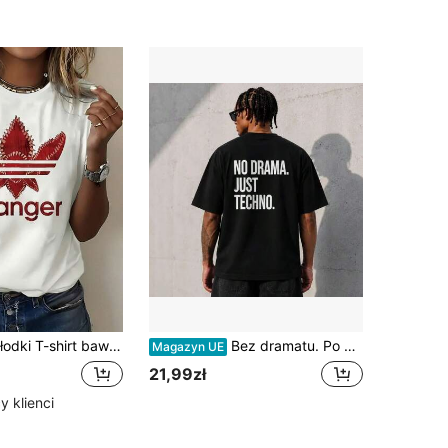
 T-shirt bawełniany z nadrukiem w koty, casualowy streetwear, unisex, letnia góra
Bez dramatu. Po prostu techno. - Czarna koszulka oversize | Odzież uliczna z nadrukiem na plecach | Koszulka unisex na festiwale | Koszulka techno rave | Vêtemen
Magazyn UE
21,99zł
 klienci