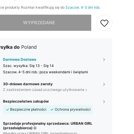
ie produkty Rozmiar kwalifikują się do
Szacow. 4-5 dni rob.
szamy ten produkt został wyprzedany.
WYPRZEDANE
syłka do
Poland
Darmowa Dostawa
Szac. wysyłka:
Się 13 - Się 14
Szacow. 4-5 dni rob.: poza weekendami i świętami
30-dniowe darmowe zwroty
Z zastrzeżeniem zasad uczciwego użytkowania
Bezpieczeństwo zakupów
Bezpieczne płatności
Ochrona prywatności
Sprzedaje profesjonalny sprzedawca: URBAN GIRL
(przedsiębiorca)
Wysyłka przez URBAN GIRL (przedsiębiorca)