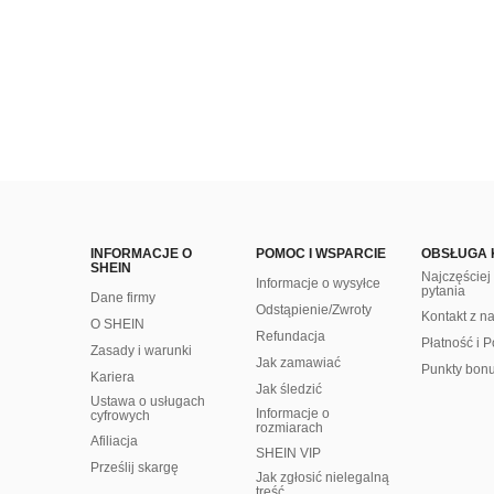
INFORMACJE O
POMOC I WSPARCIE
OBSŁUGA 
SHEIN
Najczęście
Informacje o wysyłce
pytania
Dane firmy
Odstąpienie/Zwroty
Kontakt z n
O SHEIN
Refundacja
Płatność i P
Zasady i warunki
Jak zamawiać
Punkty bon
Kariera
Jak śledzić
Ustawa o usługach
Informacje o
cyfrowych
rozmiarach
Afiliacja
SHEIN VIP
Prześlij skargę
Jak zgłosić nielegalną
treść