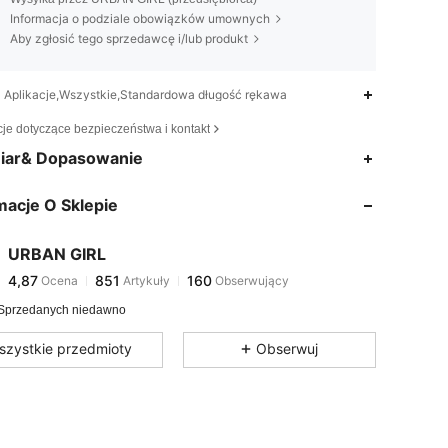
Informacja o podziale obowiązków umownych
Aby zgłosić tego sprzedawcę i/lub produkt
Aplikacje,Wszystkie,Standardowa długość rękawa
cje dotyczące bezpieczeństwa i kontakt
4,87
851
160
iar& Dopasowanie
4,87
851
160
macje O Sklepie
4,87
851
160
4,87
851
160
URBAN GIRL
4,87
851
160
Ocena
Artykuły
Obserwujący
d***i
zaobserwował(-a)
1 dzień temu
4,87
851
160
Sprzedanych niedawno
4,87
851
160
szystkie przedmioty
Obserwuj
4,87
851
160
4,87
851
160
4,87
851
160