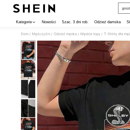
gniot
Use up 
Kategorie
Nowości
Szac. 3 dni rob.
Odzież damska
S
Dom
Mężczyźni
Odzież męska
Męskie topy
T-Shirty dla m
/
/
/
/