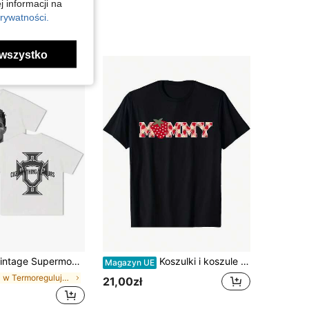
j informacji na
rywatności.
wszystko
tage Supermodernisme Football Superstar Letnie
Koszulki i koszule streetwear vintage unisex – wygodna bawełna, luźny krój, okrągły dekolt, krótki rękaw, fajny design, lato
Magazyn UE
w Termoregulujący Koszulki męskie
21,00zł