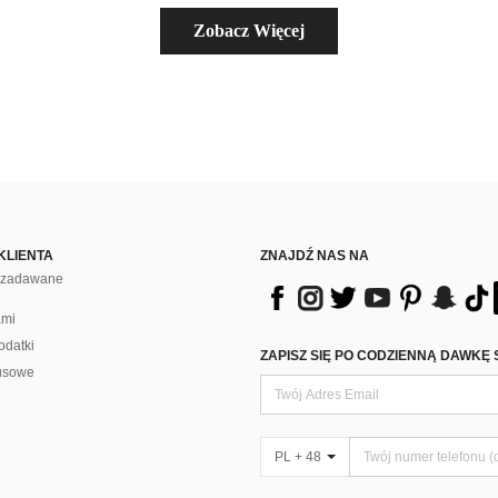
Zobacz Więcej
KLIENTA
ZNAJDŹ NAS NA
j zadawane
ami
odatki
ZAPISZ SIĘ PO CODZIENNĄ DAWKĘ 
usowe
PL + 48