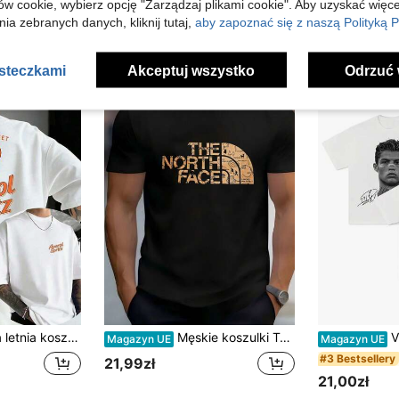
ów cookie, wybierz opcję "Zarządzaj plikami cookie". Aby uzyskać więce
na
ia zebranych danych, kliknij tutaj,
aby zapoznać się z naszą Polityką P
h
asteczkami
Akceptuj wszystko
Odrzuć 
ol Spritz" po obu stronach. Swobodna, miejska koszula na wakacje, wypoczynek i aktywności na świeżym powietrzu. Wygodna odzież sportowa.
Męskie koszulki T-shirt
Vin
Magazyn UE
Magazyn UE
#3 Bestsellery
21,99zł
21,00zł