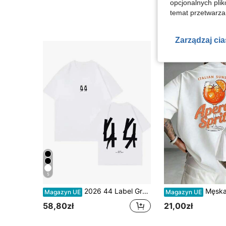
94,81zł
opcjonalnych plik
98,00zł
najniższa ce
temat przetwarzan
4-5 dni roboczyc
Zarządzaj ci
5
2026 44 Label Group Bawełniana Koszulka Hip Hop Unisex Streetwear Krótki Rękaw Okrągły Dekolt Nadruk Casual Oddychająca Modna Koszulka Dla Dorosłych
Męska letnia koszulka T-shirt – 100% bawełny, krótki rękaw, nadruk "Aper
Magazyn UE
Magazyn UE
58,80zł
21,00zł