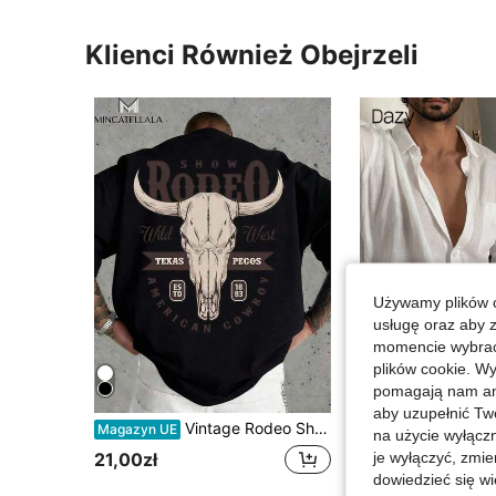
Klienci Również Obejrzeli
Używamy plików c
usługę oraz aby 
momencie wybrać 
12
plików cookie. Wy
pomagają nam ana
Zaos
aby uzupełnić Tw
Vintage Rodeo Show Texas Pecos Cowboy, Odzież męska, Koszulka męska, Styl unisex, Odzież świąteczna, Odzież męska letnia, Odzież codzienna, Prezent dla chłopaka, Koszulka z nadrukiem, Bluzki letnie
Dazy Men
Magazyn UE
na użycie wyłączn
DAZY 
Magazyn UE
-3%
je wyłączyć, zmie
21,00zł
35 Left
dowiedzieć się w