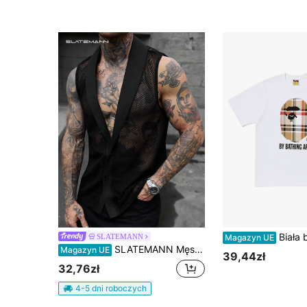
Biała bawełniana koszulka z okrągłym dekoltem dla dorosłych fanów K-po
SLATEMANN
Magazyn UE
SLATEMANN Męska casualowa koszulka na ramiączkach w jednolitym kolorze z kołnierzem szalowym, wakacyjna
Magazyn UE
39,44zł
32,76zł
4-5 dni roboczych