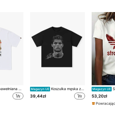
pu, dla wszystkich płci, magazyn w Europie, magazyn w UE, lokalny magazyn, koszulki męskie, lato, bawełna, krótki Jimin Pop M
Koszulka męska ze 100% bawełny, Koszulka męska z grafiką retro Steve Harrington Thing Neon Hero, Koszulka z ilustracją Vaporwave z lat 80., Kolorowa koszulka streetwear dla nastoletnich mężczyzn, Czarne koszulki ze 100% bawełny z nadrukiem Steve'a Harringtona, Ekskluzywne koszulki dla fanów premium, Luźne koszulki unisex z krótkim rękawem, Must-have dla fanów, Idealne na festiwale, imprezy, do domu, do codziennych dojazdów, na powrót do szkoły i na koncert, Drukowane i wysyłane w USA. UU. Koszulki ze 100% bawełny, Podstawowe, nieprzezroczyste i uniwersalne koszulki, Koszulka z grafiką Stranger Thi. Ngs Hugs, Bawełniana koszulka z ilustracjami inspirowanymi... Ngs, koszulka StrangerS Style Up Side Down Things, Mike, Lucas, Eleven, Dustin, Demodogs, wykwintne koszulki dla fanów, prezenty walentynkowe, Walentynki, odzież letnia.
Słodki
Magazyn UE
Magazyn UE
39,44zł
53,20zł
Powracający