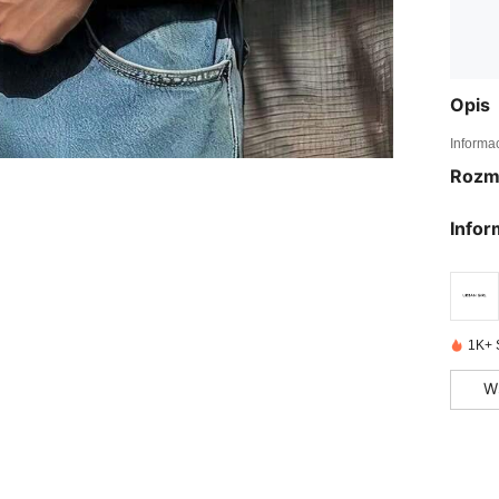
Opis
Informa
Rozm
Infor
1K+ 
W