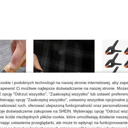
ookie i podobnych technologii na naszej stronie internetowej, aby zap
zapewnić Ci możliwie najlepsze doświadczenie na naszej stronie. Moż
opcję "Odrzuć wszystko", "Zaakceptuj wszystko" lub ustawić preferen
bierając opcję "Zaakceptuj wszystko", ustawimy wszystkie opcjonalne pl
lizować ruch, oferować ulepszoną funkcjonalność oraz personalizować 
oje doświadczenie zakupowe na SHEIN. Wybierając opcję "Odrzuć wszy
ie ściśle niezbędnych plików cookie, które umożliwiają działanie nasze
niając ustawienia przeglądarki, ale może to wpłynąć na funkcjonowanie
5/3/2/1 szt. przenośny ręczny depilator, usuwacz kłaczków z ubrań, golarka do ubrań do usuwania kłaczków z odzieży, sof, dywanów, narzut i sierści zwierząt
Dziurkacz do pasów 9-calowy, 6 regulowanych ręcznych narzędzi do dziurkowania skóry, prezent na Dzień Ojca, szczypce do dziurkowania ze stali nierdzewnej, odpowiednie do pasków, wyrobów skórzanych, pasków do zegarków, toreb, naprawy skóry, artykułów do majsterkowania itp.