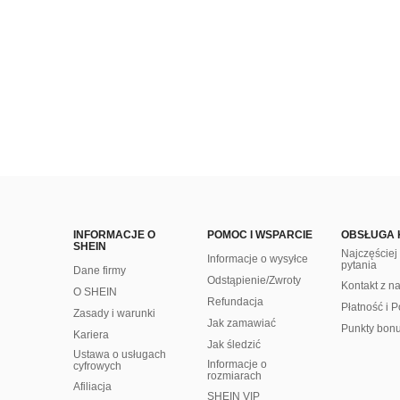
INFORMACJE O
POMOC I WSPARCIE
OBSŁUGA 
SHEIN
Najczęście
Informacje o wysyłce
pytania
Dane firmy
Odstąpienie/Zwroty
Kontakt z n
O SHEIN
Refundacja
Płatność i P
Zasady i warunki
Jak zamawiać
Punkty bon
Kariera
Jak śledzić
Ustawa o usługach
Informacje o
cyfrowych
rozmiarach
Afiliacja
SHEIN VIP