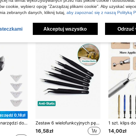
ięcej na temat wykorzystywanych przez nas plików cookie i dostosować
w Antypoślizgowe Narzędzia ręczne
#1 Bestsellery
#2 Bestsellery
ów cookie, wybierz opcję "Zarządzaj plikami cookie". Aby uzyskać więce
20,01zł
27,00zł
ia zebranych danych, kliknij tutaj,
aby zapoznać się z naszą Polityką P
20,05zł
najniżs
asteczkami
Akceptuj wszystko
Odrzuć 
zczędź 0,18zł
 uszczelniaczy, polerowania, fugowania, usuwania pleśni z podłóg, dla mężczyzn
Zestaw 6 wielofunkcyjnych pęset o wysokiej precyzji, mini pęsety z zakrzywioną końcówką i cienkim ostrzem, narzędzia do naprawy, czyszczenia i usuwania kurzu, różne rozmiary, odpowiednie do codziennego użytku, prezent na Walentynki, rocznicę i urodziny
16,58zł
14,00zł