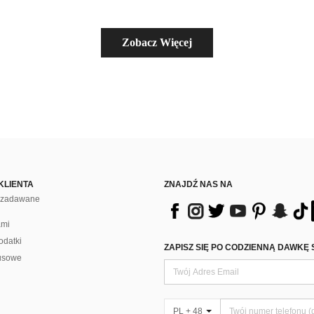
Zobacz Więcej
KLIENTA
ZNAJDŹ NAS NA
j zadawane
ami
odatki
ZAPISZ SIĘ PO CODZIENNĄ DAWKĘ 
usowe
PL + 48