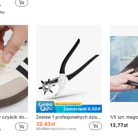
a
emu
Zaoszczędź 0,02zł
 i białych butów, czyszczenie na sucho, usuwanie plam, przyjazny w podróży, pielęgnacja butów, bez ścierania i zużycia
Zestaw 1 profesjonalnych dziurkaczy do pasów – dziurkacz do skóry o różnych rozmiarach (2 mm, 2,5 mm, 3 mm, 3,5 mm, 4 mm, 4,5 mm) dla mężczyzn i kobiet – wytrzymały, ręczny dziurkacz do pasków, pasków, wyrobów skórzanych, napraw DIY – regulowany dziurkacz z precyzyjnymi ostrzami
32,43zł
13,77zł
32,45zł
najniższa cena
a