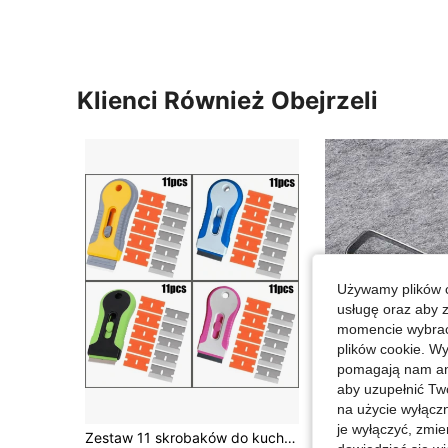
Klienci Również Obejrzeli
Używamy plików c
usługę oraz aby 
momencie wybrać 
plików cookie. Wy
pomagają nam ana
aby uzupełnić Tw
na użycie wyłączn
w ABS Narzędzia ręczne
#4 Bestsellery
je wyłączyć, zmie
Zestaw 11 skrobaków do kuchenek ceramicznych z ostrzami ze stali nierdzewnej, odpowiednich do czyszczenia powierzchni kuchenek elektromagnetycznych i ceramicznych, powierzchni kuchenek z tworzyw sztucznych, narzędzi do czyszczenia szkła, wielofunkcyjnych skrobaków do usuwania żarówek, małych skrobaków z podwójnymi głowicami do usuwania żarówek, łatwych w użyciu i czyszczeniu
23 Left