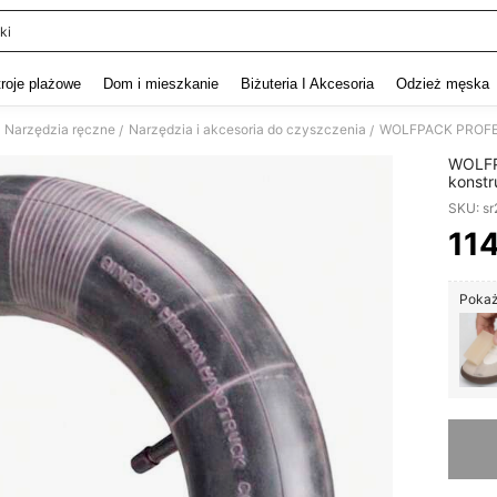
ki
and down arrow keys to navigate search Ostatnie wyszukiwanie and szukaj i znaj
troje plażowe
Dom i mieszkanie
Biżuteria I Akcesoria
Odzież męska
Narzędzia ręczne
Narzędzia i akcesoria do czyszczenia
/
/
WOLFP
konstr
SKU: s
11
PR
Pokaż
Przepra