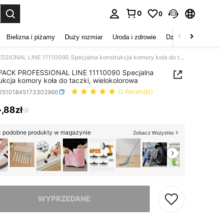
0
0
duj. Press Enter to select.
Bielizna i piżamy
Duży rozmiar
Uroda i zdrowie
Dzieci
Buty
D
WOLFPACK PROFESSIONAL LINE 11110090 Specjalna konstrukcja komory koła do taczki, wielokolorowa
ACK PROFESSIONAL LINE 11110090 Specjalna
ukcja komory koła do taczki, wielokolorowa
r25101845173302966
(1 Recenzje)
4
,88zł
ICE AND AVAILABILITY
 podobne produkty w magazynie
Zobacz Wszystko
szamy ten produkt został wyprzedany.
WYPRZEDANE