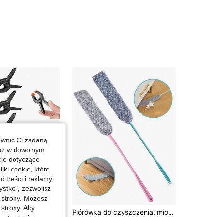
ewnić Ci żądaną
esz w dowolnym
cje dotyczące
iki cookie, które
treści i reklamy,
stko", zezwolisz
j strony. Możesz
Zaoszczędź 0,04zł
 strony. Aby
12 szt. plastikowych zacisków sprężynowych, małe wytrzymałe klipsy do prac ręcznych, stojaków na tła, obróbki drewna, studiów fotograficznych, wielofunkcyjne zaciski sprężynowe - mocne plastikowe klipsy do prac ręcznych, tła fotograficznego i prac ręcznych
Piórówka do czyszczenia, miotełka do podłogi z teleskopowym uchwytem, składana głowica z mikrofibry, zmywalne narzędzie do sprzątania, odpowiednia do domu, biura, samochodu, wentylatora sufitowego, półek, spodu mebli i wąskich przestrzeni, idealny prezent na urodziny, rocznicę, Walentynki, Boże Narodzenie, Halloween, Dzień Nauczyciela, zakończenie szkoły, powrót do szkoły, Święto Dziękczynienia i inne okazje, pokój w akademiku