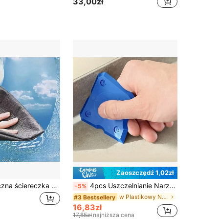
33,00zł
Zaoszczędź 1,02zł
1/5 szt. magiczna ściereczka do czyszczenia szkła bez pozostawiania kłaczków, pogrubiona wielofunkcyjna ściereczka z poliestru, nieosypująca się, odpowiednia do okien, luster, mycia samochodu, kuchni i powierzchni łazienkowych
4pcs Uszczelnianie Narzędzie Zestaw , Silikon Staw Rozwieracz Szpatułka Skrobak , Krawędź Naprawa Narzędzia , Piętro Płytka Sprzątacz
-5%
w Plastikowy Narzędzia ręczne
#3 Bestsellery
16,83zł
17,85zł
najniższa cena