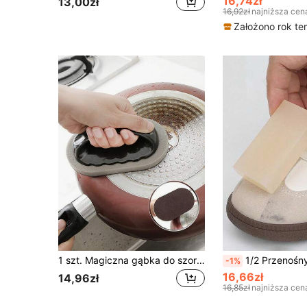
16,74zł
13,00zł
16,92zł
najniższa cen
Założono rok t
1 szt. Magiczna gąbka do szorowania, wielofunkcyjna szczotka do czyszczenia, odpowiednia do garnków, patelni, tarek, noży itp., wykonana z gąbki melaminowej, mocna szczotka do dezynfekcji
1/2 Przenośny czyścik do butów z zamszu, bezwodny, łatwy do przenoszenia, odpowiedni do czyszczenia sportowych butów z aksamitnej skóry
-1%
16,66zł
14,96zł
16,85zł
najniższa cen