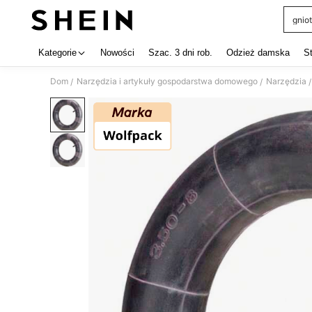
gniot
Use up 
Kategorie
Nowości
Szac. 3 dni rob.
Odzież damska
S
Dom
Narzędzia i artykuły gospodarstwa domowego
Narzędzia
/
/
/