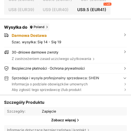
5 left
US8
(EUR39)
US9
(EUR40)
US9.5
(EUR41)
Wysyłka do
Poland
Darmowa Dostawa
Szac. wysyłka:
Się 14 - Się 19
30-dniowe darmowe zwroty
Z zastrzeżeniem zasad uczciwego użytkowania
Bezpieczne płatności · Ochrona prywatności
Sprzedaje i wysyła profesjonalny sprzedawca: SHEIN
Informacja o podziale obowiązków umownych
Aby zgłosić tego sprzedawcę i/lub produkt
Szczegóły Produktu
Szczegóły:
Zapięcie
Zobacz więcej
Informacje dotyczące bezpieczeństwa i kontakt