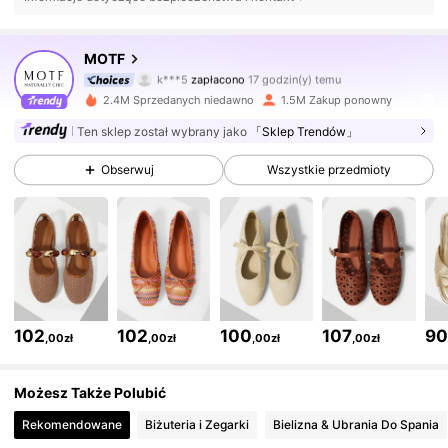
4.6M Obserwujący
4,85
MOTF
k***5
zapłacono
17 godzin(y) temu
a***m
zaobserwował(-a)
3 godzin(y) temu
2.4M Sprzedanych niedawno
1.5M Zakup ponowny
4.6M Obserwujący
4,85
Ten sklep został wybrany jako
「Sklep Trendów」
Obserwuj
Wszystkie przedmioty
4.6M Obserwujący
4,85
4.6M Obserwujący
4,85
4.6M Obserwujący
4,85
102
102
100
107
9
,00zł
,00zł
,00zł
,00zł
4.6M Obserwujący
4,85
Możesz Także Polubić
Rekomendowane
Biżuteria i Zegarki
Bielizna & Ubrania Do Spania