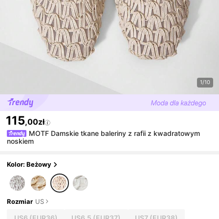
1/10
115
,00zł
MOTF Damskie tkane baleriny z rafii z kwadratowym
noskiem
Kolor: Beżowy
Rozmiar
US
US6
(EUR36)
US6.5
(EUR37)
US7
(EUR38)