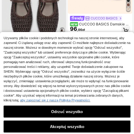
CUCCOO BASICS
CUCCOO BASICS Damskie bu
NEW
96
ty Mary Jane z ażurowym splotem,
,00zł
pojedynczą klamrą, płaską podesz
wą i niskim wycięciem, retro, uniwe
Używamy plików cookie i podobnych technologii na naszej stronie internetowej, aby
rsalne do codziennego użytku
zapewnić Ci żądaną usługę oraz aby zapewnić Ci możliwie najlepsze doświadczenie na
4
naszej stronie. Możesz w dowolnym momencie wybrać opcję "Odrzuć wszystko",
ADAMUMU shoes
"Zaakceptuj wszystko" lub ustawić preferencje dotyczące plików cookie. Wybierając
ADAMUMU damskie modne buty b
opcję "Zaakceptuj wszystko", ustawimy wszystkie opcjonalne pliki cookie, które
aletowe Mary Jane w rozmiarze ov
#1 Bestsellery
w Metalowa klamra Mieszkania dla kobiet
pomagają nam analizować ruch, oferować ulepszoną funkcjonalność oraz
ersize, ręcznie wykonane z plecion
79
personalizować treści i reklamy, aby uzupełnić Twoje doświadczenie zakupowe na
,20zł
ej ekoskóry PU, z pojedynczym pas
SHEIN. Wybierając opcję "Odrzuć wszystko", zezwolisz na użycie wyłącznie ściśle
kiem i metalową klamrą, oddychają
niezbędnych plików cookie, które umożliwiają działanie naszej strony. Możesz je
cy pleciony design, wygodna płask
wyłączyć, zmieniając ustawienia przeglądarki, ale może to wpłynąć na funkcjonowanie
a podeszwa, codzienne buty do doj
strony. Aby dowiedzieć się więcej na temat wykorzystywanych przez nas plików cookie
azdów i na wakacje, szykowne i el
eganckie
i dostosować ustawienia opcjonalnych plików cookie, wybierz opcję "Zarządzaj plikami
cookie". Aby uzyskać więcej informacji na temat przetwarzania zebranych danych,
kliknij tutaj,
aby zapoznać się z naszą Polityką Prywatności.
Odrzuć wszystko
9
Akceptuj wszystko
nichole'S